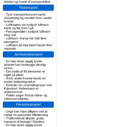
drivline og tromle til transportbånd
Flytransport
-
Tysk transportkoncern kørte
omsætning og resultat frem i andet
kvartal
-
Luftfragten via sydjysk lufthavn
kørte og fløj frem i juli
-
Passagertallet i sydjysk lufthavn
steg i juli
-
Lufthavn i Karup har haft flere
passgerer
-
Lufthavn på Djursland havde flere
rejsende
Jernbanetransport
-
En halv times daglig fysisk
aktivitet kan forebygge alvorlig
stress
-
Det tredie af 89 elementer er
sejlet på plads
-
Årets andet kvartal havde en
positiv indtjeningvækst
-
Kontrakt om overhalingsspor ved
Kalvebod i København er
underskrevet
-
Politiet søger fortsat vidner og
videoovervågning
Persontransport
-
Unge kan rejse billigere ved at
vælge en passende billetløsning
-
Trafikselskab tilbyder gratis
transport til festuge i Randers
-
En halv times daglig fysisk