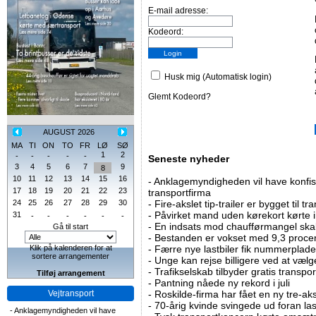
E-mail adresse:
Kodeord:
Husk mig (Automatisk login)
Glemt Kodeord?
AUGUST 2026
MA
TI
ON
TO
FR
LØ
SØ
1
2
-
-
-
-
-
Seneste nyheder
3
4
5
6
7
9
8
10
11
12
13
14
15
16
-
Anklagemyndigheden vil have konfisk
17
18
19
20
21
22
23
transportfirma
24
25
26
27
28
29
30
-
Fire-akslet tip-trailer er bygget til t
-
Påvirket mand uden kørekort kørte in
31
-
-
-
-
-
-
-
En indsats mod chaufførmangel skal
Gå til start
-
Bestanden er vokset med 9,3 procent
Klik på kalenderen for at
-
Færre nye lastbiler fik nummerplader 
sortere arrangementer
-
Unge kan rejse billigere ved at vælg
-
Trafikselskab tilbyder gratis transpor
Tilføj arrangement
-
Pantning nåede ny rekord i juli
Vejtransport
-
Roskilde-firma har fået en ny tre-aksl
-
70-årig kvinde svingede ud foran las
-
Anklagemyndigheden vil have