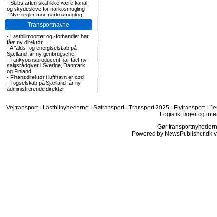
-
Skibsfarten skal ikke være kanal
og skydeskive for narkosmugling
-
Nye regler mod narkosmugling:
Transportnavne
-
Lastbilimportør og -forhandler har
fået ny direktør
-
Affalds- og energiselskab på
Sjælland får ny genbrugschef
-
Tankvognsproducent har fået ny
salgsrådgiver i Sverige, Danmark
og Finland
-
Finansdirektør i lufthavn er død
-
Togselskab på Sjælland får ny
administrerende direktør
Vejtransport
·
Lastbilnyhederne
·
Søtransport
·
Transport 2025
·
Flytransport
·
Je
Logistik, lager og inte
Gør transportnyhederne.
Powered by NewsPublisher.dk v