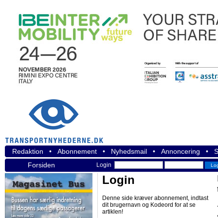
Redaktion
•
Abonnement
•
Nyhedsmail
•
Annoncering
•
S
Forsiden
Login
Login
Denne side kræver abonnement, indtast
dit brugernavn og Kodeord for at se
artiklen!