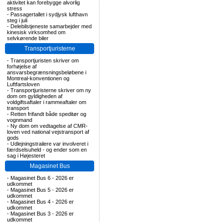
aktivitet kan forebygge alvorlig
stress
-
Passagertallet i sydjysk lufthavn
steg i juli
-
Delebilstjeneste samarbejder med
kinesisk virksomhed om
selvkørende biler
Transportjuristerne
-
Transportjuristen skriver om
forhøjelse af
ansvarsbegrænsningsbeløbene i
Montreal-konventionen og
Luftfartsloven
-
Transportjuristerne skriver om ny
dom om gyldigheden af
voldgiftsaftaler i rammeaftaler om
transport
-
Retten frifandt både speditør og
vognmand
-
Ny dom om vedtagelse af CMR-
loven ved national vejstransport af
gods
-
Udlejningstrailere var involveret i
færdselsuheld - og ender som en
sag i Højesteret
Magasinet Bus
-
Magasinet Bus 6 - 2026 er
udkommet
-
Magasinet Bus 5 - 2026 er
udkommet
-
Magasinet Bus 4 - 2026 er
udkommet
-
Magasinet Bus 3 - 2026 er
udkommet