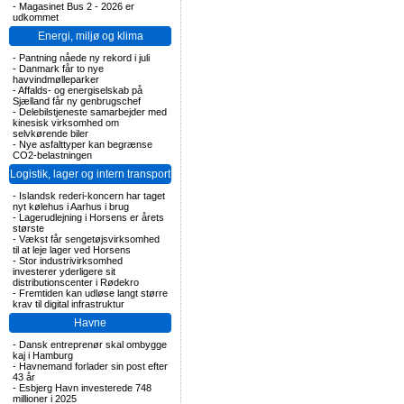
-
Magasinet Bus 2 - 2026 er
udkommet
Energi, miljø og klima
-
Pantning nåede ny rekord i juli
-
Danmark får to nye
havvindmølleparker
-
Affalds- og energiselskab på
Sjælland får ny genbrugschef
-
Delebilstjeneste samarbejder med
kinesisk virksomhed om
selvkørende biler
-
Nye asfalttyper kan begrænse
CO2-belastningen
Logistik, lager og intern transport
-
Islandsk rederi-koncern har taget
nyt kølehus i Aarhus i brug
-
Lagerudlejning i Horsens er årets
største
-
Vækst får sengetøjsvirksomhed
til at leje lager ved Horsens
-
Stor industrivirksomhed
investerer yderligere sit
distributionscenter i Rødekro
-
Fremtiden kan udløse langt større
krav til digital infrastruktur
Havne
-
Dansk entreprenør skal ombygge
kaj i Hamburg
-
Havnemand forlader sin post efter
43 år
-
Esbjerg Havn investerede 748
millioner i 2025