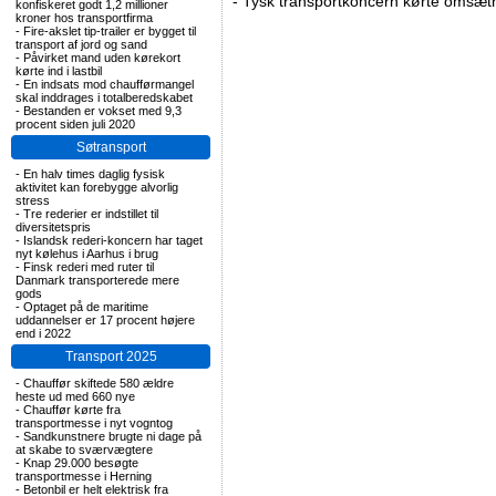
-
Tysk transportkoncern kørte omsætni
konfiskeret godt 1,2 millioner
kroner hos transportfirma
-
Fire-akslet tip-trailer er bygget til
transport af jord og sand
-
Påvirket mand uden kørekort
kørte ind i lastbil
-
En indsats mod chaufførmangel
skal inddrages i totalberedskabet
-
Bestanden er vokset med 9,3
procent siden juli 2020
Søtransport
-
En halv times daglig fysisk
aktivitet kan forebygge alvorlig
stress
-
Tre rederier er indstillet til
diversitetspris
-
Islandsk rederi-koncern har taget
nyt kølehus i Aarhus i brug
-
Finsk rederi med ruter til
Danmark transporterede mere
gods
-
Optaget på de maritime
uddannelser er 17 procent højere
end i 2022
Transport 2025
-
Chauffør skiftede 580 ældre
heste ud med 660 nye
-
Chauffør kørte fra
transportmesse i nyt vogntog
-
Sandkunstnere brugte ni dage på
at skabe to sværvægtere
-
Knap 29.000 besøgte
transportmesse i Herning
-
Betonbil er helt elektrisk fra