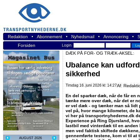
Redaktion
•
Abonnement
•
Nyhedsmail
•
Annoncering
•
S
Forsiden
Login
DÆK PÅ FOR- OG TRÆK-AKSEL:
Ubalance kan udfordr
sikkerhed
Tirsdag 16. juni 2026 kl: 14:27
Af:
Redakti
En del sparker dæk, når de får en n
tænke mere over dæk, når det er n
er vel dæk - og tænker man så lidt 
vel på, hvor mange kilometer, de ka
vi her på transportnyhederne.dk de
Experience på Ring Djursland, hvor
lastbil med vinterdæk til en ande
men ved faktisk skiftede dækkene, 
gennemførte testene, kom vi til at 
AUGUST 2026