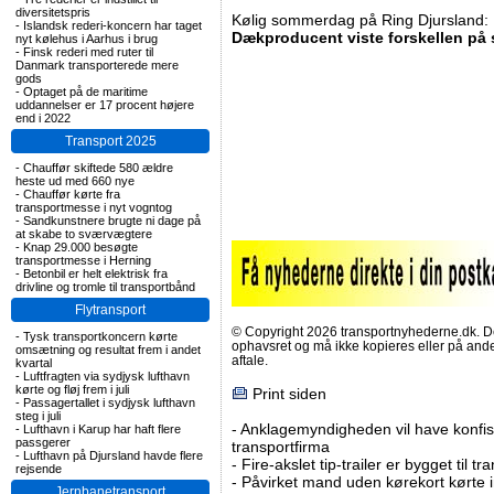
diversitetspris
Kølig sommerdag på Ring Djursland:
-
Islandsk rederi-koncern har taget
Dækproducent viste forskellen på
nyt kølehus i Aarhus i brug
-
Finsk rederi med ruter til
Danmark transporterede mere
gods
-
Optaget på de maritime
uddannelser er 17 procent højere
end i 2022
Transport 2025
-
Chauffør skiftede 580 ældre
heste ud med 660 nye
-
Chauffør kørte fra
transportmesse i nyt vogntog
-
Sandkunstnere brugte ni dage på
at skabe to sværvægtere
-
Knap 29.000 besøgte
transportmesse i Herning
-
Betonbil er helt elektrisk fra
drivline og tromle til transportbånd
Flytransport
© Copyright 2026 transportnyhederne.dk. Den
-
Tysk transportkoncern kørte
ophavsret og må ikke kopieres eller på an
omsætning og resultat frem i andet
aftale.
kvartal
-
Luftfragten via sydjysk lufthavn
kørte og fløj frem i juli
Print siden
-
Passagertallet i sydjysk lufthavn
steg i juli
-
Anklagemyndigheden vil have konfisk
-
Lufthavn i Karup har haft flere
passgerer
transportfirma
-
Lufthavn på Djursland havde flere
-
Fire-akslet tip-trailer er bygget til t
rejsende
-
Påvirket mand uden kørekort kørte in
Jernbanetransport