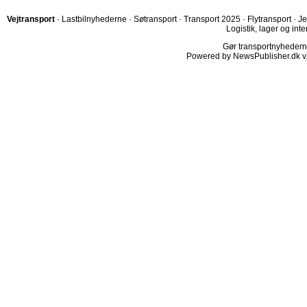
Vejtransport
·
Lastbilnyhederne
·
Søtransport
·
Transport 2025
·
Flytransport
·
Je
Logistik, lager og inte
Gør transportnyhederne.
Powered by NewsPublisher.dk v