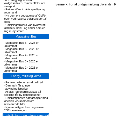
dom om gyldigheden af
voldgiftsaftaler i rammeaftaler om
Bemærk: For at undgå misbrug bliver din IP
transport
-
Retten frifandt både speditør og
vognmand
-
Ny dom om vedtagelse af CMR-
loven ved national vejstransport af
gods
-
Udlejningstrailere var involveret i
færdselsuheld - og ender som en
sag i Højesteret
Magasinet Bus
-
Magasinet Bus 6 - 2026 er
udkommet
-
Magasinet Bus 5 - 2026 er
udkommet
-
Magasinet Bus 4 - 2026 er
udkommet
-
Magasinet Bus 3 - 2026 er
udkommet
-
Magasinet Bus 2 - 2026 er
udkommet
Energi, miljø og klima
-
Pantning nåede ny rekord i juli
-
Danmark får to nye
havvindmølleparker
-
Affalds- og energiselskab på
Sjælland får ny genbrugschef
-
Delebilstjeneste samarbejder med
kinesisk virksomhed om
selvkørende biler
-
Nye asfalttyper kan begrænse
CO2-belastningen
Logistik, lager og intern transport