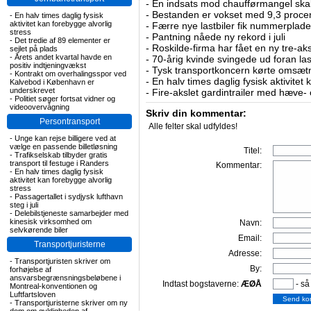
-
En indsats mod chaufførmangel skal
-
Bestanden er vokset med 9,3 procent
-
En halv times daglig fysisk
aktivitet kan forebygge alvorlig
-
Færre nye lastbiler fik nummerplader 
stress
-
Pantning nåede ny rekord i juli
-
Det tredie af 89 elementer er
-
Roskilde-firma har fået en ny tre-aksl
sejlet på plads
-
Årets andet kvartal havde en
-
70-årig kvinde svingede ud foran las
positiv indtjeningvækst
-
Tysk transportkoncern kørte omsætni
-
Kontrakt om overhalingsspor ved
-
En halv times daglig fysisk aktivitet
Kalvebod i København er
underskrevet
-
Fire-akslet gardintrailer med hæve-
-
Politiet søger fortsat vidner og
videoovervågning
Skriv din kommentar:
Persontransport
Alle felter skal udfyldes!
-
Unge kan rejse billigere ved at
vælge en passende billetløsning
Titel:
-
Trafikselskab tilbyder gratis
transport til festuge i Randers
Kommentar:
-
En halv times daglig fysisk
aktivitet kan forebygge alvorlig
stress
-
Passagertallet i sydjysk lufthavn
steg i juli
-
Delebilstjeneste samarbejder med
kinesisk virksomhed om
Navn:
selvkørende biler
Email:
Transportjuristerne
Adresse:
-
Transportjuristen skriver om
By:
forhøjelse af
ansvarsbegrænsningsbeløbene i
Indtast bogstaverne:
ÆØÅ
- så
Montreal-konventionen og
Luftfartsloven
-
Transportjuristerne skriver om ny