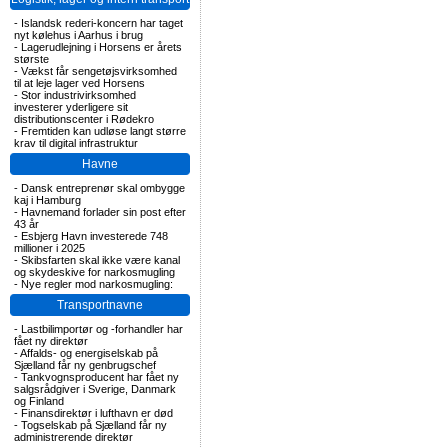
-
Islandsk rederi-koncern har taget
nyt kølehus i Aarhus i brug
-
Lagerudlejning i Horsens er årets
største
-
Vækst får sengetøjsvirksomhed
til at leje lager ved Horsens
-
Stor industrivirksomhed
investerer yderligere sit
distributionscenter i Rødekro
-
Fremtiden kan udløse langt større
krav til digital infrastruktur
Havne
-
Dansk entreprenør skal ombygge
kaj i Hamburg
-
Havnemand forlader sin post efter
43 år
-
Esbjerg Havn investerede 748
millioner i 2025
-
Skibsfarten skal ikke være kanal
og skydeskive for narkosmugling
-
Nye regler mod narkosmugling:
Transportnavne
-
Lastbilimportør og -forhandler har
fået ny direktør
-
Affalds- og energiselskab på
Sjælland får ny genbrugschef
-
Tankvognsproducent har fået ny
salgsrådgiver i Sverige, Danmark
og Finland
-
Finansdirektør i lufthavn er død
-
Togselskab på Sjælland får ny
administrerende direktør