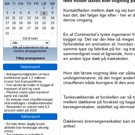
reelt holder lastbil eller vogntog p
MA
TI
ON
TO
FR
LØ
SØ
1
2
-
-
-
-
-
Kontaktfladen mellem dæk og vej kan
3
4
5
6
7
9
8
kan det, der følger lige efter - her er 
10
11
12
13
14
15
16
denne omgang.
17
18
19
20
21
22
23
24
25
26
27
28
29
30
31
-
-
-
-
-
-
En af Continental's tyske ingeniører f
Gå til start
bygget op. Det var der ikke så meget 
forbindelse en animation af, hvorda
Klik på kalenderen for at
samme type og fabrikat på for- og træ
sortere arrangementer
sammenlignet med et lignende, hvor 
en anden type dæk på trækakslen.
Tilføj arrangement
Vejtransport
Hvor det første vogntog ikke var såda
-
Anklagemyndigheden vil have
undvigemanøvre, så det noget anderl
konfiskeret godt 1,2 millioner
kroner hos transportfirma
chaufføren både korrigere til den ene
-
Fire-akslet tip-trailer er bygget til
transport af jord og sand
-
Påvirket mand uden kørekort
kørte ind i lastbil
Tankevækkende at forskellen var så tyd
-
En indsats mod chaufførmangel
mellem dækkene på foraksel og bagak
skal inddrages i totalberedskabet
køreegenskaber, stabilitet og dermed
-
Bestanden er vokset med 9,3
procent siden juli 2020
Søtransport
Dækkenes bremsegeneskaber kan int
-
En halv times daglig fysisk
artikel:
aktivitet kan forebygge alvorlig
stress
-
Tre rederier er indstillet til