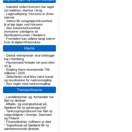
-
Islandsk rederi-koncern har taget
nyt kølehus i Aarhus i brug
-
Lagerudlejning i Horsens er årets
største
-
Vækst får sengetøjsvirksomhed
til at leje lager ved Horsens
-
Stor industrivirksomhed
investerer yderligere sit
distributionscenter i Rødekro
-
Fremtiden kan udløse langt større
krav til digital infrastruktur
Havne
-
Dansk entreprenør skal ombygge
kaj i Hamburg
-
Havnemand forlader sin post efter
43 år
-
Esbjerg Havn investerede 748
millioner i 2025
-
Skibsfarten skal ikke være kanal
og skydeskive for narkosmugling
-
Nye regler mod narkosmugling:
Transportnavne
-
Lastbilimportør og -forhandler har
fået ny direktør
-
Affalds- og energiselskab på
Sjælland får ny genbrugschef
-
Tankvognsproducent har fået ny
salgsrådgiver i Sverige, Danmark
og Finland
-
Finansdirektør i lufthavn er død
-
Togselskab på Sjælland får ny
administrerende direktør