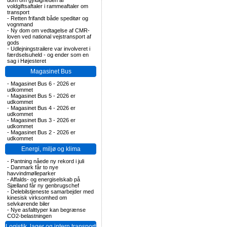
dom om gyldigheden af
voldgiftsaftaler i rammeaftaler om
transport
-
Retten frifandt både speditør og
vognmand
-
Ny dom om vedtagelse af CMR-
loven ved national vejstransport af
gods
-
Udlejningstrailere var involveret i
færdselsuheld - og ender som en
sag i Højesteret
Magasinet Bus
-
Magasinet Bus 6 - 2026 er
udkommet
-
Magasinet Bus 5 - 2026 er
udkommet
-
Magasinet Bus 4 - 2026 er
udkommet
-
Magasinet Bus 3 - 2026 er
udkommet
-
Magasinet Bus 2 - 2026 er
udkommet
Energi, miljø og klima
-
Pantning nåede ny rekord i juli
-
Danmark får to nye
havvindmølleparker
-
Affalds- og energiselskab på
Sjælland får ny genbrugschef
-
Delebilstjeneste samarbejder med
kinesisk virksomhed om
selvkørende biler
-
Nye asfalttyper kan begrænse
CO2-belastningen
Logistik, lager og intern transport