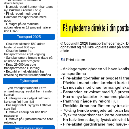
diversitetspris
-
Islandsk rederi-koncern har taget
nyt kølehus i Aarhus i brug
-
Finsk rederi med ruter til
Danmark transporterede mere
gods
-
Optaget på de maritime
uddannelser er 17 procent højere
end i 2022
Transport 2025
© Copyright 2026 transportnyhederne.dk. Den
-
Chauffør skiftede 580 ældre
ophavsret og må ikke kopieres eller på an
heste ud med 660 nye
-
Chauffør kørte fra
aftale.
transportmesse i nyt vogntog
-
Sandkunstnere brugte ni dage på
Print siden
at skabe to sværvægtere
-
Knap 29.000 besøgte
transportmesse i Herning
-
Anklagemyndigheden vil have konfisk
-
Betonbil er helt elektrisk fra
transportfirma
drivline og tromle til transportbånd
-
Fire-akslet tip-trailer er bygget til t
Flytransport
-
Påvirket mand uden kørekort kørte in
-
En indsats mod chaufførmangel skal
-
Tysk transportkoncern kørte
omsætning og resultat frem i andet
-
Bestanden er vokset med 9,3 procent
kvartal
-
Færre nye lastbiler fik nummerplader 
-
Luftfragten via sydjysk lufthavn
-
Pantning nåede ny rekord i juli
kørte og fløj frem i juli
-
Passagertallet i sydjysk lufthavn
-
Roskilde-firma har fået en ny tre-aksl
steg i juli
-
70-årig kvinde svingede ud foran las
-
Lufthavn i Karup har haft flere
-
Tysk transportkoncern kørte omsætni
passgerer
-
Lufthavn på Djursland havde flere
-
En halv times daglig fysisk aktivitet
rejsende
-
Fire-akslet gardintrailer med hæve-
Jernbanetransport