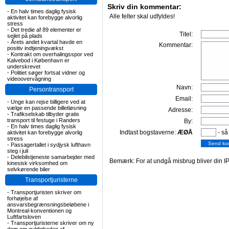
Skriv din kommentar:
-
En halv times daglig fysisk
Alle felter skal udfyldes!
aktivitet kan forebygge alvorlig
stress
-
Det tredie af 89 elementer er
Titel:
sejlet på plads
-
Årets andet kvartal havde en
Kommentar:
positiv indtjeningvækst
-
Kontrakt om overhalingsspor ved
Kalvebod i København er
underskrevet
-
Politiet søger fortsat vidner og
videoovervågning
Navn:
Persontransport
Email:
-
Unge kan rejse billigere ved at
vælge en passende billetløsning
Adresse:
-
Trafikselskab tilbyder gratis
transport til festuge i Randers
By:
-
En halv times daglig fysisk
Indtast bogstaverne:
ÆØÅ
- så
aktivitet kan forebygge alvorlig
stress
-
Passagertallet i sydjysk lufthavn
steg i juli
-
Delebilstjeneste samarbejder med
Bemærk: For at undgå misbrug bliver din IP
kinesisk virksomhed om
selvkørende biler
Transportjuristerne
-
Transportjuristen skriver om
forhøjelse af
ansvarsbegrænsningsbeløbene i
Montreal-konventionen og
Luftfartsloven
-
Transportjuristerne skriver om ny