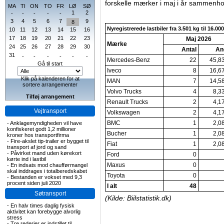
forskelle mærker i maj i år sammenho
MA
TI
ON
TO
FR
LØ
SØ
1
2
-
-
-
-
-
3
4
5
6
7
9
8
Nyregistrerede lastbiler fra 3.501 kg til 16.00
10
11
12
13
14
15
16
17
18
19
20
21
22
23
Maj 2026
Mærke
24
25
26
27
28
29
30
Antal
An
31
-
-
-
-
-
-
Mercedes-Benz
22
45,8
Gå til start
Iveco
8
16,6
Klik på kalenderen for at
MAN
7
14,5
sortere arrangementer
Volvo Trucks
4
8,3
Tilføj arrangement
Renault Trucks
2
4,1
Vejtransport
Volkswagen
2
4,1
BMC
1
2,0
-
Anklagemyndigheden vil have
konfiskeret godt 1,2 millioner
Bucher
1
2,0
kroner hos transportfirma
-
Fire-akslet tip-trailer er bygget til
Fiat
1
2,0
transport af jord og sand
-
Påvirket mand uden kørekort
Ford
0
kørte ind i lastbil
Maxus
0
-
En indsats mod chaufførmangel
skal inddrages i totalberedskabet
Toyota
0
-
Bestanden er vokset med 9,3
procent siden juli 2020
I alt
48
Søtransport
(Kilde: Biilstatistik.dk)
-
En halv times daglig fysisk
aktivitet kan forebygge alvorlig
stress
-
Tre rederier er indstillet til