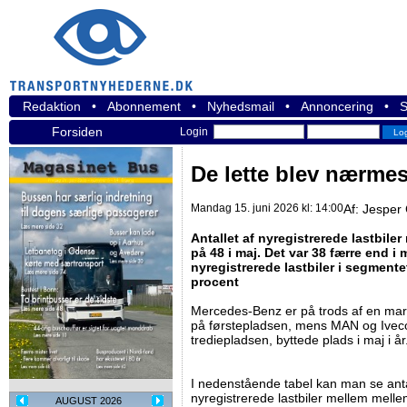
Redaktion
•
Abonnement
•
Nyhedsmail
•
Annoncering
•
S
Forsiden
Login
De lette blev nærmes
Mandag 15. juni 2026 kl: 14:00
Af:
Jesper 
Antallet af nyregistrerede lastbile
på 48 i maj. Det var 38 færre end i m
nyregistrerede lastbiler i segmente
procent
Mercedes-Benz er på trods af en marka
på førstepladsen, mens MAN og Iveco,
trediepladsen, byttede plads i maj i år
I nedenstående tabel kan man se ant
nyregistrerede lastbiler mellem melle
AUGUST 2026