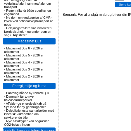
dom om gyldigheden af
voldgiftsaftaler i rammeaftaler om
transport
-
Retten frifandt både speditør og
vognmand
Bemærk: For at undgå misbrug bliver din IP
-
Ny dom om vedtagelse af CMR-
loven ved national vejstransport af
gods
-
Udlejningstrailere var involveret i
færdselsuheld - og ender som en
sag i Højesteret
Magasinet Bus
-
Magasinet Bus 6 - 2026 er
udkommet
-
Magasinet Bus 5 - 2026 er
udkommet
-
Magasinet Bus 4 - 2026 er
udkommet
-
Magasinet Bus 3 - 2026 er
udkommet
-
Magasinet Bus 2 - 2026 er
udkommet
Energi, miljø og klima
-
Pantning nåede ny rekord i juli
-
Danmark får to nye
havvindmølleparker
-
Affalds- og energiselskab på
Sjælland får ny genbrugschef
-
Delebilstjeneste samarbejder med
kinesisk virksomhed om
selvkørende biler
-
Nye asfalttyper kan begrænse
CO2-belastningen
Logistik, lager og intern transport