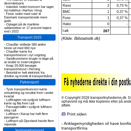
diversitetspris
Ravo
2
0,75 %
-
Islandsk rederi-koncern har taget
nyt kølehus i Aarhus i brug
BMC
1
0,37 %
-
Finsk rederi med ruter til
Danmark transporterede mere
Fuso
1
0,37 %
gods
Hako
0
-
-
Optaget på de maritime
uddannelser er 17 procent højere
267
I alt
end i 2022
Transport 2025
(Kilde: Biilstatistik.dk)
-
Chauffør skiftede 580 ældre
heste ud med 660 nye
-
Chauffør kørte fra
transportmesse i nyt vogntog
-
Sandkunstnere brugte ni dage på
at skabe to sværvægtere
-
Knap 29.000 besøgte
transportmesse i Herning
-
Betonbil er helt elektrisk fra
drivline og tromle til transportbånd
Flytransport
-
Tysk transportkoncern kørte
omsætning og resultat frem i andet
kvartal
© Copyright 2026 transportnyhederne.dk. Den
-
Luftfragten via sydjysk lufthavn
ophavsret og må ikke kopieres eller på an
kørte og fløj frem i juli
aftale.
-
Passagertallet i sydjysk lufthavn
steg i juli
Print siden
-
Lufthavn i Karup har haft flere
passgerer
-
Lufthavn på Djursland havde flere
-
Anklagemyndigheden vil have konfisk
rejsende
transportfirma
Jernbanetransport