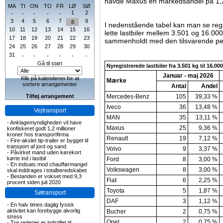
havde Maxus en markedsandel på 1,2
MA
TI
ON
TO
FR
LØ
SØ
1
2
-
-
-
-
-
3
4
5
6
7
9
8
I nedenstående tabel kan man se regi
10
11
12
13
14
15
16
lette lastbiler mellem 3.501 og 16.000
17
18
19
20
21
22
23
sammenholdt med den tilsvarende per
24
25
26
27
28
29
30
31
-
-
-
-
-
-
Gå til start
Nyregistrerede lastbiler fra 3.501 kg til 16.00
Januar - maj 2026
Klik på kalenderen for at
Mærke
sortere arrangementer
Antal
Andel
Tilføj arrangement
Mercedes-Benz
105
39,33 %
Iveco
36
13,48 %
Vejtransport
MAN
35
13,11 %
-
Anklagemyndigheden vil have
Maxus
25
9,36 %
konfiskeret godt 1,2 millioner
kroner hos transportfirma
Renault
19
7,12 %
-
Fire-akslet tip-trailer er bygget til
transport af jord og sand
Volvo
9
3,37 %
-
Påvirket mand uden kørekort
kørte ind i lastbil
Ford
8
3,00 %
-
En indsats mod chaufførmangel
Volkswagen
8
3,00 %
skal inddrages i totalberedskabet
-
Bestanden er vokset med 9,3
Fiat
6
2,25 %
procent siden juli 2020
Toyota
5
1,87 %
Søtransport
DAF
3
1,12 %
-
En halv times daglig fysisk
aktivitet kan forebygge alvorlig
Bucher
2
0,75 %
stress
Opel
2
0,75 %
-
Tre rederier er indstillet til