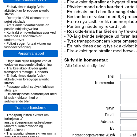
-
Fire-akslet tip-trailer er bygget til t
-
Påvirket mand uden kørekort kørte in
-
En halv times daglig fysisk
aktivitet kan forebygge alvorlig
-
En indsats mod chaufførmangel skal
stress
-
Bestanden er vokset med 9,3 procent
-
Det tredie af 89 elementer er
-
Færre nye lastbiler fik nummerplader 
sejlet på plads
-
Årets andet kvartal havde en
-
Pantning nåede ny rekord i juli
positiv indtjeningvækst
-
Roskilde-firma har fået en ny tre-aksl
-
Kontrakt om overhalingsspor ved
-
70-årig kvinde svingede ud foran las
Kalvebod i København er
underskrevet
-
Tysk transportkoncern kørte omsætni
-
Politiet søger fortsat vidner og
-
En halv times daglig fysisk aktivitet
videoovervågning
-
Fire-akslet gardintrailer med hæve-
Persontransport
Skriv din kommentar:
-
Unge kan rejse billigere ved at
vælge en passende billetløsning
Alle felter skal udfyldes!
-
Trafikselskab tilbyder gratis
transport til festuge i Randers
-
En halv times daglig fysisk
Titel:
aktivitet kan forebygge alvorlig
Kommentar:
stress
-
Passagertallet i sydjysk lufthavn
steg i juli
-
Delebilstjeneste samarbejder med
kinesisk virksomhed om
selvkørende biler
Transportjuristerne
Navn:
Email:
-
Transportjuristen skriver om
forhøjelse af
Adresse:
ansvarsbegrænsningsbeløbene i
Montreal-konventionen og
By:
Luftfartsloven
-
Transportjuristerne skriver om ny
Indtast bogstaverne:
ÆØÅ
- så