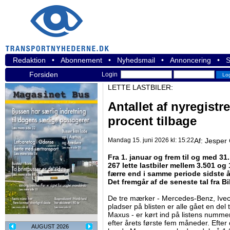
Redaktion
•
Abonnement
•
Nyhedsmail
•
Annoncering
•
S
Forsiden
Login
LETTE LASTBILER:
Antallet af nyregistr
procent tilbage
Mandag 15. juni 2026 kl: 15:22
Af:
Jesper 
Fra 1. januar og frem til og med 31.
267 lette lastbiler mellem 3.501 og
færre end i samme periode sidste år
Det fremgår af de seneste tal fra Bi
De tre mærker - Mercedes-Benz, Ivec
pladser på blisten er alle gået en del 
Maxus - er kørt ind på listens numm
efter årets første fem måneder. Efter 
AUGUST 2026