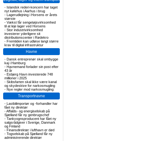
-
Islandsk rederi-koncern har taget
nyt kølehus i Aarhus i brug
-
Lagerudlejning i Horsens er årets
største
-
Vækst får sengetøjsvirksomhed
til at leje lager ved Horsens
-
Stor industrivirksomhed
investerer yderligere sit
distributionscenter i Rødekro
-
Fremtiden kan udløse langt større
krav til digital infrastruktur
Havne
-
Dansk entreprenør skal ombygge
kaj i Hamburg
-
Havnemand forlader sin post efter
43 år
-
Esbjerg Havn investerede 748
millioner i 2025
-
Skibsfarten skal ikke være kanal
og skydeskive for narkosmugling
-
Nye regler mod narkosmugling:
Transportnavne
-
Lastbilimportør og -forhandler har
fået ny direktør
-
Affalds- og energiselskab på
Sjælland får ny genbrugschef
-
Tankvognsproducent har fået ny
salgsrådgiver i Sverige, Danmark
og Finland
-
Finansdirektør i lufthavn er død
-
Togselskab på Sjælland får ny
administrerende direktør