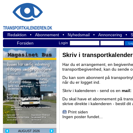
Redaktion
•
Abonnement
•
Nyhedsmail
•
Annoncering
•
S
Forsiden
Login
Skriv i transportkalende
Har du et arrangement, en begivenhed
transportbegivenhed, kan du sende o
Du kan som abonnent på
transportn
når du er logget ind.
Skriv i kalenderen - send os en
mail:
Du skal have et abonnement på
tran
skrive direkte i kalenderen -
bestil di
Print siden
Ingen poster fundet...
AUGUST 2026