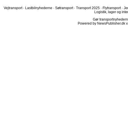
Vejtransport
·
Lastbilnyhederne
·
Søtransport
·
Transport 2025
·
Flytransport
·
Je
Logistik, lager og inte
Gør transportnyhederne.
Powered by NewsPublisher.dk v