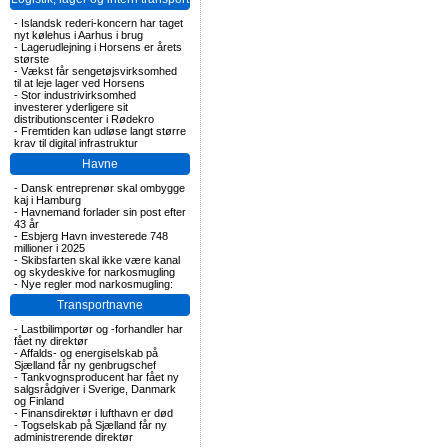
-
Islandsk rederi-koncern har taget
nyt kølehus i Aarhus i brug
-
Lagerudlejning i Horsens er årets
største
-
Vækst får sengetøjsvirksomhed
til at leje lager ved Horsens
-
Stor industrivirksomhed
investerer yderligere sit
distributionscenter i Rødekro
-
Fremtiden kan udløse langt større
krav til digital infrastruktur
Havne
-
Dansk entreprenør skal ombygge
kaj i Hamburg
-
Havnemand forlader sin post efter
43 år
-
Esbjerg Havn investerede 748
millioner i 2025
-
Skibsfarten skal ikke være kanal
og skydeskive for narkosmugling
-
Nye regler mod narkosmugling:
Transportnavne
-
Lastbilimportør og -forhandler har
fået ny direktør
-
Affalds- og energiselskab på
Sjælland får ny genbrugschef
-
Tankvognsproducent har fået ny
salgsrådgiver i Sverige, Danmark
og Finland
-
Finansdirektør i lufthavn er død
-
Togselskab på Sjælland får ny
administrerende direktør