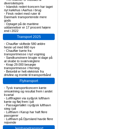
diversitetspris
-
Islandsk rederi-koncern har taget
nyt kølehus i Aarhus i brug
-
Finsk rederi med ruter til
Danmark transporterede mere
gods
-
Optaget på de maritime
uddannelser er 17 procent højere
end i 2022
Transport 2025
-
Chauffør skiftede 580 ældre
heste ud med 660 nye
-
Chauffør kørte fra
transportmesse i nyt vogntog
-
Sandkunstnere brugte ni dage på
at skabe to sværvægtere
-
Knap 29.000 besøgte
transportmesse i Herning
-
Betonbil er helt elektrisk fra
drivline og tromle til transportbånd
Flytransport
-
Tysk transportkoncern kørte
omsætning og resultat frem i andet
kvartal
-
Luftfragten via sydjysk lufthavn
kørte og fløj frem i juli
-
Passagertallet i sydjysk lufthavn
steg i juli
-
Lufthavn i Karup har haft flere
passgerer
-
Lufthavn på Djursland havde flere
rejsende
Jernbanetransport