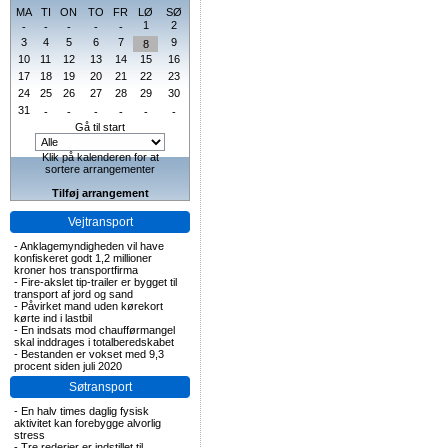
MA
TI
ON
TO
FR
LØ
SØ
1
2
-
-
-
-
-
3
4
5
6
7
9
8
10
11
12
13
14
15
16
17
18
19
20
21
22
23
24
25
26
27
28
29
30
31
-
-
-
-
-
-
Gå til start
Klik på kalenderen for at
sortere arrangementer
Tilføj arrangement
Vejtransport
-
Anklagemyndigheden vil have
konfiskeret godt 1,2 millioner
kroner hos transportfirma
-
Fire-akslet tip-trailer er bygget til
transport af jord og sand
-
Påvirket mand uden kørekort
kørte ind i lastbil
-
En indsats mod chaufførmangel
skal inddrages i totalberedskabet
-
Bestanden er vokset med 9,3
procent siden juli 2020
Søtransport
-
En halv times daglig fysisk
aktivitet kan forebygge alvorlig
stress
-
Tre rederier er indstillet til