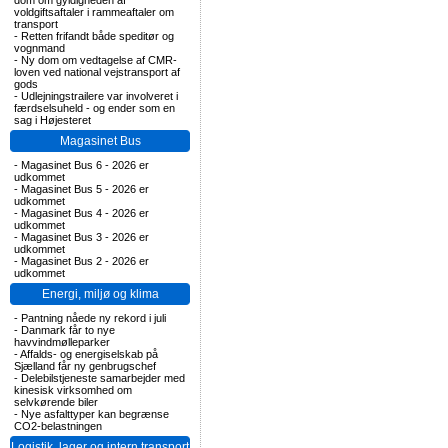
dom om gyldigheden af
voldgiftsaftaler i rammeaftaler om
transport
-
Retten frifandt både speditør og
vognmand
-
Ny dom om vedtagelse af CMR-
loven ved national vejstransport af
gods
-
Udlejningstrailere var involveret i
færdselsuheld - og ender som en
sag i Højesteret
Magasinet Bus
-
Magasinet Bus 6 - 2026 er
udkommet
-
Magasinet Bus 5 - 2026 er
udkommet
-
Magasinet Bus 4 - 2026 er
udkommet
-
Magasinet Bus 3 - 2026 er
udkommet
-
Magasinet Bus 2 - 2026 er
udkommet
Energi, miljø og klima
-
Pantning nåede ny rekord i juli
-
Danmark får to nye
havvindmølleparker
-
Affalds- og energiselskab på
Sjælland får ny genbrugschef
-
Delebilstjeneste samarbejder med
kinesisk virksomhed om
selvkørende biler
-
Nye asfalttyper kan begrænse
CO2-belastningen
Logistik, lager og intern transport