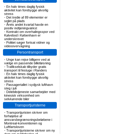
-
En halv times daglig fysisk
aktivitet kan forebygge alvorlig
stress
-
Det tredie af 89 elementer er
sejlet på plads
-
Årets andet kvartal havde en
positiv indtjeningvækst
-
Kontrakt om overhalingsspor ved
Kalvebod i København er
underskrevet
-
Politiet søger fortsat vidner og
videoovervågning
Persontransport
-
Unge kan rejse billigere ved at
vælge en passende billetløsning
-
Trafikselskab tilbyder gratis
transport til festuge i Randers
-
En halv times daglig fysisk
aktivitet kan forebygge alvorlig
stress
-
Passagertallet i sydjysk lufthavn
steg i juli
-
Delebilstjeneste samarbejder med
kinesisk virksomhed om
selvkørende biler
Transportjuristerne
-
Transportjuristen skriver om
forhøjelse af
ansvarsbegrænsningsbeløbene i
Montreal-konventionen og
Luftfartsloven
-
Transportjuristerne skriver om ny