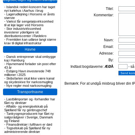
-
Islandsk rederi-koncern har taget
Titel:
nyt kølehus i Aarhus i brug
-
Lagerudlejning i Horsens er årets
Kommentar:
største
-
Vækst får sengetøjsvirksomhed
til at leje lager ved Horsens
-
Stor industrivirksomhed
investerer yderligere sit
distributionscenter i Rødekro
-
Fremtiden kan udløse langt større
Navn:
krav til digital infrastruktur
Email:
Havne
Adresse:
-
Dansk entreprenør skal ombygge
By:
kaj i Hamburg
-
Havnemand forlader sin post efter
Indtast bogstaverne:
ÆØÅ
- så
43 år
-
Esbjerg Havn investerede 748
millioner i 2025
-
Skibsfarten skal ikke være kanal
og skydeskive for narkosmugling
Bemærk: For at undgå misbrug bliver din IP
-
Nye regler mod narkosmugling:
Transportnavne
-
Lastbilimportør og -forhandler har
fået ny direktør
-
Affalds- og energiselskab på
Sjælland får ny genbrugschef
-
Tankvognsproducent har fået ny
salgsrådgiver i Sverige, Danmark
og Finland
-
Finansdirektør i lufthavn er død
-
Togselskab på Sjælland får ny
administrerende direktør