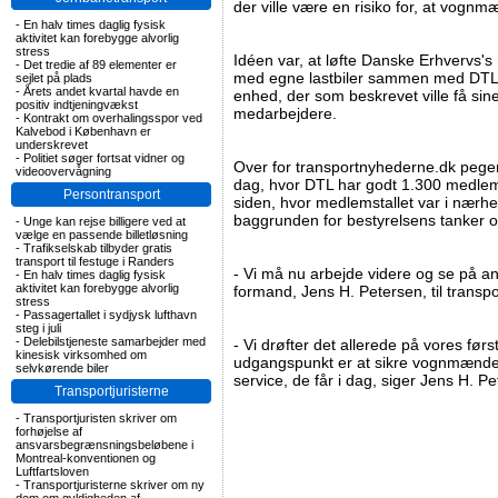
der ville være en risiko for, at vognm
-
En halv times daglig fysisk
aktivitet kan forebygge alvorlig
stress
Idéen var, at løfte Danske Erhvervs'
-
Det tredie af 89 elementer er
med egne lastbiler sammen med DTL
sejlet på plads
-
Årets andet kvartal havde en
enhed, der som beskrevet ville få sin
positiv indtjeningvækst
medarbejdere.
-
Kontrakt om overhalingsspor ved
Kalvebod i København er
underskrevet
-
Politiet søger fortsat vidner og
Over for transportnyhederne.dk peger
videoovervågning
dag, hvor DTL har godt 1.300 medlem
Persontransport
siden, hvor medlemstallet var i nærhe
baggrunden for bestyrelsens tanker 
-
Unge kan rejse billigere ved at
vælge en passende billetløsning
-
Trafikselskab tilbyder gratis
transport til festuge i Randers
- Vi må nu arbejde videre og se på a
-
En halv times daglig fysisk
aktivitet kan forebygge alvorlig
formand, Jens H. Petersen, til transp
stress
-
Passagertallet i sydjysk lufthavn
steg i juli
-
Delebilstjeneste samarbejder med
- Vi drøfter det allerede på vores fø
kinesisk virksomhed om
udgangspunkt er at sikre vognmændene
selvkørende biler
service, de får i dag, siger Jens H. P
Transportjuristerne
-
Transportjuristen skriver om
forhøjelse af
ansvarsbegrænsningsbeløbene i
Montreal-konventionen og
Luftfartsloven
-
Transportjuristerne skriver om ny