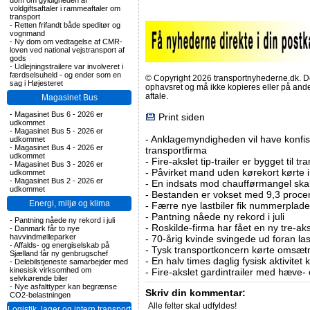
dom om gyldigheden af
voldgiftsaftaler i rammeaftaler om
transport
-
Retten frifandt både speditør og
vognmand
-
Ny dom om vedtagelse af CMR-
loven ved national vejstransport af
gods
-
Udlejningstrailere var involveret i
færdselsuheld - og ender som en
© Copyright 2026 transportnyhederne.dk. Den
sag i Højesteret
ophavsret og må ikke kopieres eller på an
aftale.
Magasinet Bus
-
Magasinet Bus 6 - 2026 er
Print siden
udkommet
-
Magasinet Bus 5 - 2026 er
-
Anklagemyndigheden vil have konfisk
udkommet
-
Magasinet Bus 4 - 2026 er
transportfirma
udkommet
-
Fire-akslet tip-trailer er bygget til t
-
Magasinet Bus 3 - 2026 er
-
Påvirket mand uden kørekort kørte in
udkommet
-
Magasinet Bus 2 - 2026 er
-
En indsats mod chaufførmangel skal
udkommet
-
Bestanden er vokset med 9,3 procent
Energi, miljø og klima
-
Færre nye lastbiler fik nummerplader 
-
Pantning nåede ny rekord i juli
-
Pantning nåede ny rekord i juli
-
Roskilde-firma har fået en ny tre-aksl
-
Danmark får to nye
havvindmølleparker
-
70-årig kvinde svingede ud foran las
-
Affalds- og energiselskab på
-
Tysk transportkoncern kørte omsætni
Sjælland får ny genbrugschef
-
En halv times daglig fysisk aktivitet
-
Delebilstjeneste samarbejder med
kinesisk virksomhed om
-
Fire-akslet gardintrailer med hæve-
selvkørende biler
-
Nye asfalttyper kan begrænse
Skriv din kommentar:
CO2-belastningen
Alle felter skal udfyldes!
Logistik, lager og intern transport