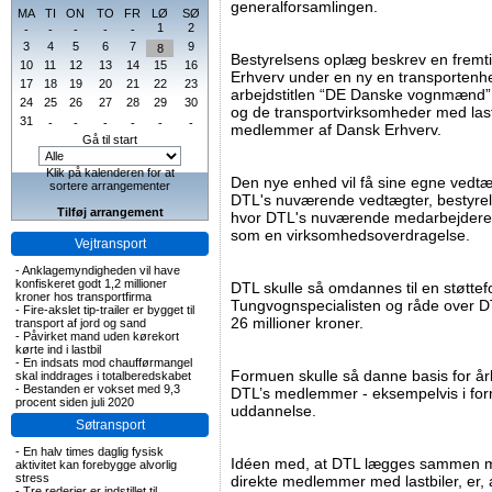
generalforsamlingen.
MA
TI
ON
TO
FR
LØ
SØ
1
2
-
-
-
-
-
3
4
5
6
7
9
8
Bestyrelsens oplæg beskrev en fremti
10
11
12
13
14
15
16
Erhverv under en ny en transportenh
17
18
19
20
21
22
23
arbejdstitlen “DE Danske vognmænd
24
25
26
27
28
29
30
og de transportvirksomheder med lastb
31
-
-
-
-
-
-
medlemmer af Dansk Erhverv.
Gå til start
Klik på kalenderen for at
Den nye enhed vil få sine egne vedtæ
sortere arrangementer
DTL's nuværende vedtægter, bestyrel
Tilføj arrangement
hvor DTL's nuværende medarbejdere bl
som en virksomhedsoverdragelse.
Vejtransport
-
Anklagemyndigheden vil have
konfiskeret godt 1,2 millioner
DTL skulle så omdannes til en støttefor
kroner hos transportfirma
Tungvognspecialisten og råde over 
-
Fire-akslet tip-trailer er bygget til
26 millioner kroner.
transport af jord og sand
-
Påvirket mand uden kørekort
kørte ind i lastbil
-
En indsats mod chaufførmangel
Formuen skulle så danne basis for årlig
skal inddrages i totalberedskabet
-
Bestanden er vokset med 9,3
DTL’s medlemmer - eksempelvis i form
procent siden juli 2020
uddannelse.
Søtransport
-
En halv times daglig fysisk
Idéen med, at DTL lægges sammen 
aktivitet kan forebygge alvorlig
stress
direkte medlemmer med lastbiler, er,
-
Tre rederier er indstillet til