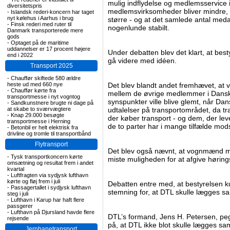
mulig indflydelse og medlemsservice i 
diversitetspris
medlemsvirksomheder bliver mindre, 
-
Islandsk rederi-koncern har taget
nyt kølehus i Aarhus i brug
større - og at det samlede antal med
-
Finsk rederi med ruter til
nogenlunde stabilt.
Danmark transporterede mere
gods
-
Optaget på de maritime
uddannelser er 17 procent højere
Under debatten blev det klart, at best
end i 2022
gå videre med idéen.
Transport 2025
-
Chauffør skiftede 580 ældre
heste ud med 660 nye
Det blev blandt andet fremhævet, at
-
Chauffør kørte fra
mellem de øvrige medlemmer i Dans
transportmesse i nyt vogntog
synspunkter ville blive glemt, når D
-
Sandkunstnere brugte ni dage på
at skabe to sværvægtere
udtalelser på transportområdet, da 
-
Knap 29.000 besøgte
der køber transport - og dem, der l
transportmesse i Herning
de to parter har i mange tilfælde mod
-
Betonbil er helt elektrisk fra
drivline og tromle til transportbånd
Flytransport
Det blev også nævnt, at vognmænd me
-
Tysk transportkoncern kørte
miste muligheden for at afgive høring
omsætning og resultat frem i andet
kvartal
-
Luftfragten via sydjysk lufthavn
kørte og fløj frem i juli
Debatten entre med, at bestyrelsen ku
-
Passagertallet i sydjysk lufthavn
stemning for, at DTL skulle lægges
steg i juli
-
Lufthavn i Karup har haft flere
passgerer
-
Lufthavn på Djursland havde flere
DTL’s formand, Jens H. Petersen, peg
rejsende
på, at DTL ikke blot skulle lægges 
Jernbanetransport