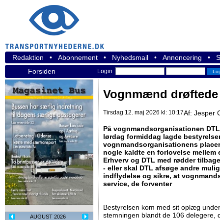
Redaktion
•
Abonnement
•
Nyhedsmail
•
Annoncering
•
S
Forsiden
Login
Vognmænd drøftede 
Tirsdag 12. maj 2026 kl: 10:17
Af:
Jesper 
På vognmandsorganisationen DTL’s
lørdag formiddag lagde bestyrelse
vognmandsorganisationens placerin
nogle kaldte en forlovelse mellem
Erhverv og DTL med rødder tilbage ti
- eller skal DTL afsøge andre mulig
indflydelse og sikre, at vognmand
service, de forventer
Bestyrelsen kom med sit oplæg under 
stemningen blandt de 106 delegere, 
AUGUST 2026