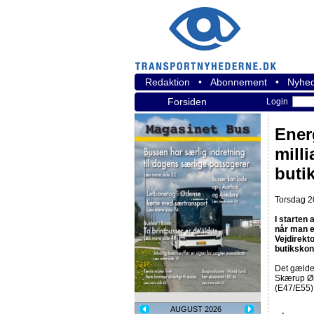
Redaktion
•
Abonnement
•
Nyhed
Forsiden
Login
Ener
mill
buti
Torsdag 2
I starten
når man e
Vejdirekt
butikskon
Det gælder
Skærup Øst
(E47/E55)
AUGUST 2026