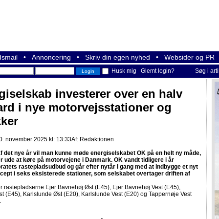
smail
•
Annoncering
•
Skriv din egen nyhed
•
Websider og PR
Husk mig
Glemt login?
Søg i art
giselskab investerer over en halv
iard i nye motorvejsstationer og
kker
0. november 2025 kl: 13:33
Af:
Redaktionen
 af det nye år vil man kunne møde energiselskabet OK på en helt ny måde,
r ude at køre på motorvejene i Danmark. OK vandt tidligere i år
oratets rastepladsudbud og går efter nytår i gang med at indbygge et nyt
cept i seks eksisterede stationer, som selskabet overtager driften af
 rastepladserne Ejer Bavnehøj Øst (E45), Ejer Bavnehøj Vest (E45),
 (E45), Karlslunde Øst (E20), Karlslunde Vest (E20) og Tappernøje Vest
.