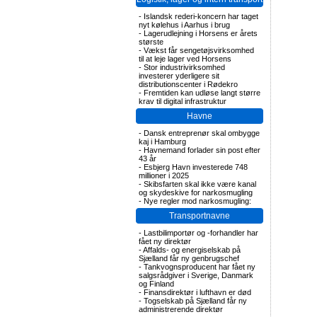
-
Islandsk rederi-koncern har taget
nyt kølehus i Aarhus i brug
-
Lagerudlejning i Horsens er årets
største
-
Vækst får sengetøjsvirksomhed
til at leje lager ved Horsens
-
Stor industrivirksomhed
investerer yderligere sit
distributionscenter i Rødekro
-
Fremtiden kan udløse langt større
krav til digital infrastruktur
Havne
-
Dansk entreprenør skal ombygge
kaj i Hamburg
-
Havnemand forlader sin post efter
43 år
-
Esbjerg Havn investerede 748
millioner i 2025
-
Skibsfarten skal ikke være kanal
og skydeskive for narkosmugling
-
Nye regler mod narkosmugling:
Transportnavne
-
Lastbilimportør og -forhandler har
fået ny direktør
-
Affalds- og energiselskab på
Sjælland får ny genbrugschef
-
Tankvognsproducent har fået ny
salgsrådgiver i Sverige, Danmark
og Finland
-
Finansdirektør i lufthavn er død
-
Togselskab på Sjælland får ny
administrerende direktør