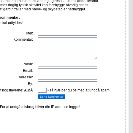
sportkoncern kørte omsætning og resultat frem i andet kvartal
imes daglig fysisk aktivitet kan forebygge alvorlig stress
let gardintrailer med hæve- og skydetag er nedbygget
 kommentar:
r skal udfyldes!
Titel:
Kommentar:
Navn:
Email:
Adresse:
By:
st bogstaverne:
ÆØÅ
- så hjælper du os med at undgå spam.
or at undgå misbrug bliver din IP adresse logget!