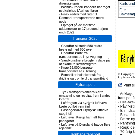
diversitetspris
Karlslun
-
Islandsk rederi-koncern har taget
Ejer
nyt kølehus i Aarhus i brug
Bavnehøj
-
Finsk rederi med ruter til
Danmark transporterede mere
gods
-
Optaget på de maritime
uddannelser er 17 procent højere
end i 2022
Transport 2025
-
Chauffør skiftede 580 ældre
heste ud med 660 nye
-
Chauffør kørte fra
transportmesse i nyt vogntog
-
Sandkunstnere brugte ni dage på
at skabe to sværvægtere
-
Knap 29.000 besøgte
transportmesse i Herning
© Copyright
-
Betonbil er helt elektrisk fra
kopieres el
drivline og tromle til transportbånd
Flytransport
Print s
-
Tysk transportkoncern kørte
-
Anklagem
omsætning og resultat frem i andet
transportf
kvartal
-
Fire-aksl
-
Luftfragten via sydjysk lufthavn
-
Påvirket 
kørte og fløj frem i juli
-
Passagertallet i sydjysk lufthavn
-
En indsa
steg i juli
-
Bestande
-
Lufthavn i Karup har haft flere
-
Færre nye
passgerer
-
Pantning 
-
Lufthavn på Djursland havde flere
-
Roskilde-
rejsende
-
70-årig k
Jernbanetransport