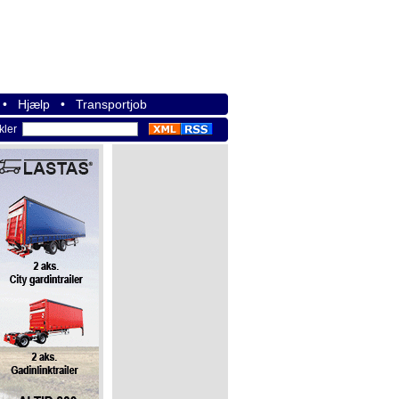
•
Hjælp
•
Transportjob
ikler