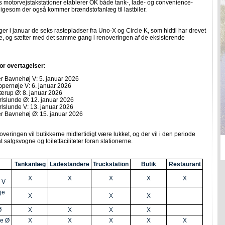
 motorvejstakstationer etablerer OK både tank-, lade- og convenience-
r, ligesom der også kommer brændstofanlæg til lastbiler.
er i januar de seks rastepladser fra Uno-X og Circle K, som hidtil har drevet
ne, og sætter med det samme gang i renoveringen af de eksisterende
for overtagelser:
er Bavnehøj V: 5. januar 2026
ppernøje V: 6. januar 2026
ærup Ø: 8. januar 2026
rlslunde Ø: 12. januar 2026
rlslunde V: 13. januar 2026
er Bavnehøj Ø: 15. januar 2026
veringen vil butikkerne midlertidigt være lukket, og der vil i den periode
 salgsvogne og toiletfaciliteter foran stationerne.
Tankanlæg
Ladestandere
Truckstation
Butik
Restaurant
X
X
X
X
X
 V
je
X
X
X
Ø
X
X
X
X
de Ø
X
X
X
X
X