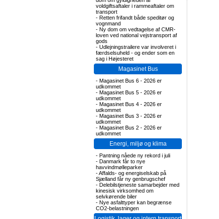
dom om gyldigheden af
voldgiftsaftaler i rammeaftaler om
transport
-
Retten frifandt både speditør og
vognmand
-
Ny dom om vedtagelse af CMR-
loven ved national vejstransport af
gods
-
Udlejningstrailere var involveret i
færdselsuheld - og ender som en
sag i Højesteret
Magasinet Bus
-
Magasinet Bus 6 - 2026 er
udkommet
-
Magasinet Bus 5 - 2026 er
udkommet
-
Magasinet Bus 4 - 2026 er
udkommet
-
Magasinet Bus 3 - 2026 er
udkommet
-
Magasinet Bus 2 - 2026 er
udkommet
Energi, miljø og klima
-
Pantning nåede ny rekord i juli
-
Danmark får to nye
havvindmølleparker
-
Affalds- og energiselskab på
Sjælland får ny genbrugschef
-
Delebilstjeneste samarbejder med
kinesisk virksomhed om
selvkørende biler
-
Nye asfalttyper kan begrænse
CO2-belastningen
Logistik, lager og intern transport