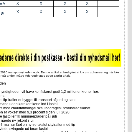
de V
X
X
X
X
X
X
X
X
 Ø
 2026 transportnyhederne.dk. Denne artikel er beskyttet af lov om ophavsret og må ikke
ler på anden måde videreudnyttes uden særlig aftale.
iden
yndigheden vil have konfiskeret godt 1,2 millioner kroner hos
irma
et tip-trailer er bygget til transport af jord og sand
mand uden kørekort kørte ind i lastbil
ts mod chaufførmangel skal inddrages i totalberedskabet
n er vokset med 9,3 procent siden juli 2020
 lastbiler fik nummerplader på i juli
nåede ny rekord i juli
firma har fået en ny tre-akslet citytrailer med tip
vinde svingede ud foran lastbil