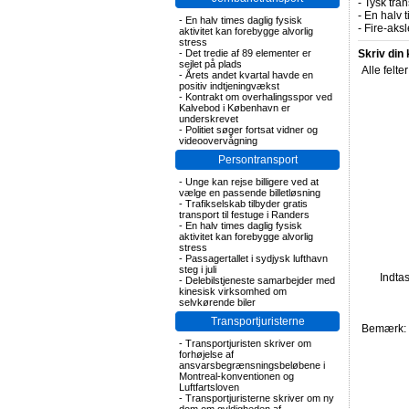
-
Tysk tran
-
En halv t
-
En halv times daglig fysisk
-
Fire-aks
aktivitet kan forebygge alvorlig
stress
-
Det tredie af 89 elementer er
Skriv din
sejlet på plads
Alle felte
-
Årets andet kvartal havde en
positiv indtjeningvækst
-
Kontrakt om overhalingsspor ved
Kalvebod i København er
underskrevet
-
Politiet søger fortsat vidner og
videoovervågning
Persontransport
-
Unge kan rejse billigere ved at
vælge en passende billetløsning
-
Trafikselskab tilbyder gratis
transport til festuge i Randers
-
En halv times daglig fysisk
aktivitet kan forebygge alvorlig
stress
-
Passagertallet i sydjysk lufthavn
steg i juli
Indta
-
Delebilstjeneste samarbejder med
kinesisk virksomhed om
selvkørende biler
Transportjuristerne
Bemærk: F
-
Transportjuristen skriver om
forhøjelse af
ansvarsbegrænsningsbeløbene i
Montreal-konventionen og
Luftfartsloven
-
Transportjuristerne skriver om ny