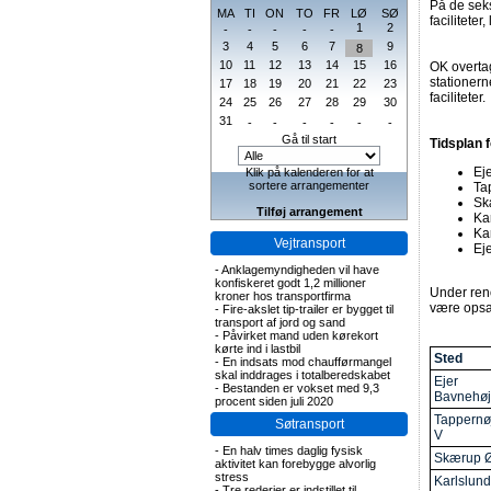
På de seks
MA
TI
ON
TO
FR
LØ
SØ
facilitete
1
2
-
-
-
-
-
3
4
5
6
7
9
8
10
11
12
13
14
15
16
OK overtag
stationer
17
18
19
20
21
22
23
faciliteter.
24
25
26
27
28
29
30
31
-
-
-
-
-
-
Gå til start
Tidsplan 
Ej
Klik på kalenderen for at
sortere arrangementer
Ta
Sk
Tilføj arrangement
Ka
Ka
Vejtransport
Ej
-
Anklagemyndigheden vil have
konfiskeret godt 1,2 millioner
Under reno
kroner hos transportfirma
være opsat
-
Fire-akslet tip-trailer er bygget til
transport af jord og sand
-
Påvirket mand uden kørekort
kørte ind i lastbil
Sted
-
En indsats mod chaufførmangel
skal inddrages i totalberedskabet
Ejer
-
Bestanden er vokset med 9,3
Bavnehøj
procent siden juli 2020
Tappernø
Søtransport
V
-
En halv times daglig fysisk
Skærup 
aktivitet kan forebygge alvorlig
stress
Karlslun
-
Tre rederier er indstillet til