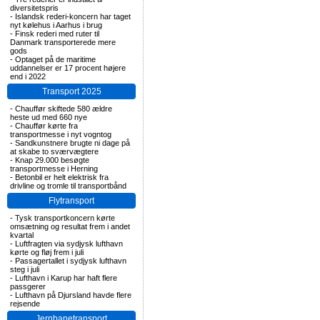
diversitetspris
-
Islandsk rederi-koncern har taget
nyt kølehus i Aarhus i brug
-
Finsk rederi med ruter til
Danmark transporterede mere
gods
-
Optaget på de maritime
uddannelser er 17 procent højere
end i 2022
Transport 2025
-
Chauffør skiftede 580 ældre
heste ud med 660 nye
-
Chauffør kørte fra
transportmesse i nyt vogntog
-
Sandkunstnere brugte ni dage på
at skabe to sværvægtere
-
Knap 29.000 besøgte
transportmesse i Herning
-
Betonbil er helt elektrisk fra
drivline og tromle til transportbånd
Flytransport
-
Tysk transportkoncern kørte
omsætning og resultat frem i andet
kvartal
-
Luftfragten via sydjysk lufthavn
kørte og fløj frem i juli
-
Passagertallet i sydjysk lufthavn
steg i juli
-
Lufthavn i Karup har haft flere
passgerer
-
Lufthavn på Djursland havde flere
rejsende
Jernbanetransport