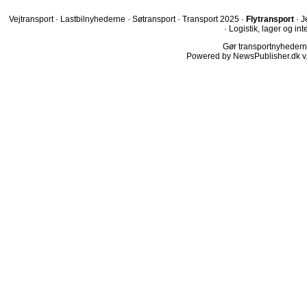
Vejtransport
·
Lastbilnyhederne
·
Søtransport
·
Transport 2025
·
Flytransport
·
J
·
Logistik, lager og int
Gør transportnyhederne.
Powered by NewsPublisher.dk v