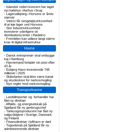
-
Islandsk rederi-koncern har taget
nyt kølehus i Aarhus i brug
-
Lagerudlejning i Horsens er årets
største
-
Vækst får sengetøjsvirksomhed
til at leje lager ved Horsens
-
Stor industrivirksomhed
investerer yderligere sit
distributionscenter i Rødekro
-
Fremtiden kan udløse langt større
krav til digital infrastruktur
Havne
-
Dansk entreprenør skal ombygge
kaj i Hamburg
-
Havnemand forlader sin post efter
43 år
-
Esbjerg Havn investerede 748
millioner i 2025
-
Skibsfarten skal ikke være kanal
og skydeskive for narkosmugling
-
Nye regler mod narkosmugling:
Transportnavne
-
Lastbilimportør og -forhandler har
fået ny direktør
-
Affalds- og energiselskab på
Sjælland får ny genbrugschef
-
Tankvognsproducent har fået ny
salgsrådgiver i Sverige, Danmark
og Finland
-
Finansdirektør i lufthavn er død
-
Togselskab på Sjælland får ny
administrerende direktør