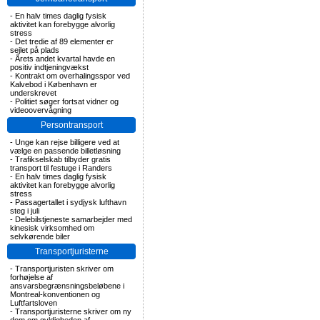
-
En halv times daglig fysisk
aktivitet kan forebygge alvorlig
stress
-
Det tredie af 89 elementer er
sejlet på plads
-
Årets andet kvartal havde en
positiv indtjeningvækst
-
Kontrakt om overhalingsspor ved
Kalvebod i København er
underskrevet
-
Politiet søger fortsat vidner og
videoovervågning
Persontransport
-
Unge kan rejse billigere ved at
vælge en passende billetløsning
-
Trafikselskab tilbyder gratis
transport til festuge i Randers
-
En halv times daglig fysisk
aktivitet kan forebygge alvorlig
stress
-
Passagertallet i sydjysk lufthavn
steg i juli
-
Delebilstjeneste samarbejder med
kinesisk virksomhed om
selvkørende biler
Transportjuristerne
-
Transportjuristen skriver om
forhøjelse af
ansvarsbegrænsningsbeløbene i
Montreal-konventionen og
Luftfartsloven
-
Transportjuristerne skriver om ny