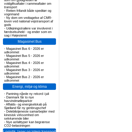
dom om gyldigheden af
voldgiftsaftaler i rammeaftaler om
transport
-
Retten frifandt både speditør og
vognmand
-
Ny dom om vedtagelse af CMR-
loven ved national vejstransport af
gods
-
Udlejningstrailere var involveret i
færdselsuheld - og ender som en
sag i Højesteret
Magasinet Bus
-
Magasinet Bus 6 - 2026 er
udkommet
-
Magasinet Bus 5 - 2026 er
udkommet
-
Magasinet Bus 4 - 2026 er
udkommet
-
Magasinet Bus 3 - 2026 er
udkommet
-
Magasinet Bus 2 - 2026 er
udkommet
Energi, miljø og klima
-
Pantning nåede ny rekord i juli
-
Danmark får to nye
havvindmølleparker
-
Affalds- og energiselskab på
Sjælland får ny genbrugschef
-
Delebilstjeneste samarbejder med
kinesisk virksomhed om
selvkørende biler
-
Nye asfalttyper kan begrænse
CO2-belastningen
Logistik, lager og intern transport