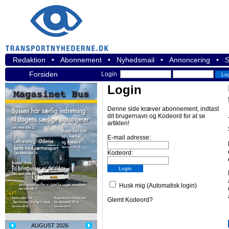
Redaktion
•
Abonnement
•
Nyhedsmail
•
Annoncering
•
S
Forsiden
Login
Login
Denne side kræver abonnement, indtast
dit brugernavn og Kodeord for at se
artiklen!
E-mail adresse:
Kodeord:
Husk mig (Automatisk login)
Glemt Kodeord?
AUGUST 2026