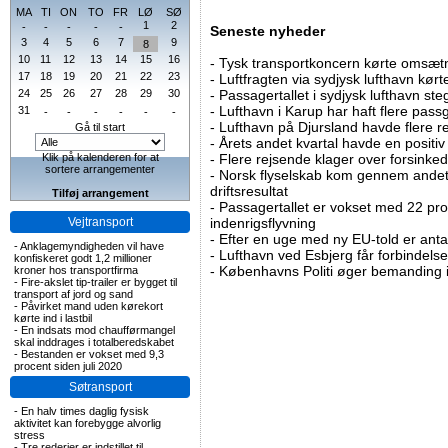
MA
TI
ON
TO
FR
LØ
SØ
1
2
-
-
-
-
-
Seneste nyheder
3
4
5
6
7
9
8
10
11
12
13
14
15
16
-
Tysk transportkoncern kørte omsætni
17
18
19
20
21
22
23
-
Luftfragten via sydjysk lufthavn kørte 
24
25
26
27
28
29
30
-
Passagertallet i sydjysk lufthavn steg 
-
Lufthavn i Karup har haft flere pass
31
-
-
-
-
-
-
-
Lufthavn på Djursland havde flere r
Gå til start
-
Årets andet kvartal havde en positiv
Klik på kalenderen for at
-
Flere rejsende klager over forsinked
sortere arrangementer
-
Norsk flyselskab kom gennem andet 
driftsresultat
Tilføj arrangement
-
Passagertallet er vokset med 22 pro
Vejtransport
indenrigsflyvning
-
Efter en uge med ny EU-told er antal
-
Anklagemyndigheden vil have
-
Lufthavn ved Esbjerg får forbindelse
konfiskeret godt 1,2 millioner
-
Københavns Politi øger bemanding i
kroner hos transportfirma
-
Fire-akslet tip-trailer er bygget til
transport af jord og sand
-
Påvirket mand uden kørekort
kørte ind i lastbil
-
En indsats mod chaufførmangel
skal inddrages i totalberedskabet
-
Bestanden er vokset med 9,3
procent siden juli 2020
Søtransport
-
En halv times daglig fysisk
aktivitet kan forebygge alvorlig
stress
-
Tre rederier er indstillet til