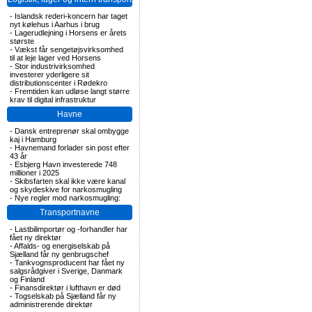
-
Islandsk rederi-koncern har taget
nyt kølehus i Aarhus i brug
-
Lagerudlejning i Horsens er årets
største
-
Vækst får sengetøjsvirksomhed
til at leje lager ved Horsens
-
Stor industrivirksomhed
investerer yderligere sit
distributionscenter i Rødekro
-
Fremtiden kan udløse langt større
krav til digital infrastruktur
Havne
-
Dansk entreprenør skal ombygge
kaj i Hamburg
-
Havnemand forlader sin post efter
43 år
-
Esbjerg Havn investerede 748
millioner i 2025
-
Skibsfarten skal ikke være kanal
og skydeskive for narkosmugling
-
Nye regler mod narkosmugling:
Transportnavne
-
Lastbilimportør og -forhandler har
fået ny direktør
-
Affalds- og energiselskab på
Sjælland får ny genbrugschef
-
Tankvognsproducent har fået ny
salgsrådgiver i Sverige, Danmark
og Finland
-
Finansdirektør i lufthavn er død
-
Togselskab på Sjælland får ny
administrerende direktør