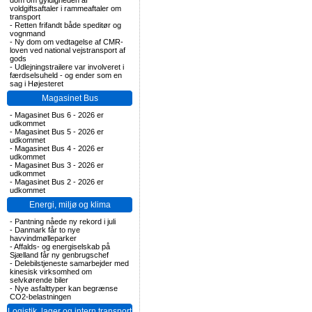
dom om gyldigheden af
voldgiftsaftaler i rammeaftaler om
transport
-
Retten frifandt både speditør og
vognmand
-
Ny dom om vedtagelse af CMR-
loven ved national vejstransport af
gods
-
Udlejningstrailere var involveret i
færdselsuheld - og ender som en
sag i Højesteret
Magasinet Bus
-
Magasinet Bus 6 - 2026 er
udkommet
-
Magasinet Bus 5 - 2026 er
udkommet
-
Magasinet Bus 4 - 2026 er
udkommet
-
Magasinet Bus 3 - 2026 er
udkommet
-
Magasinet Bus 2 - 2026 er
udkommet
Energi, miljø og klima
-
Pantning nåede ny rekord i juli
-
Danmark får to nye
havvindmølleparker
-
Affalds- og energiselskab på
Sjælland får ny genbrugschef
-
Delebilstjeneste samarbejder med
kinesisk virksomhed om
selvkørende biler
-
Nye asfalttyper kan begrænse
CO2-belastningen
Logistik, lager og intern transport