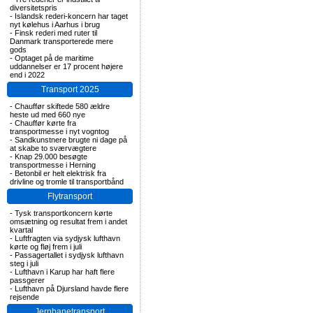
diversitetspris
-
Islandsk rederi-koncern har taget
nyt kølehus i Aarhus i brug
-
Finsk rederi med ruter til
Danmark transporterede mere
gods
-
Optaget på de maritime
uddannelser er 17 procent højere
end i 2022
Transport 2025
-
Chauffør skiftede 580 ældre
heste ud med 660 nye
-
Chauffør kørte fra
transportmesse i nyt vogntog
-
Sandkunstnere brugte ni dage på
at skabe to sværvægtere
-
Knap 29.000 besøgte
transportmesse i Herning
-
Betonbil er helt elektrisk fra
drivline og tromle til transportbånd
Flytransport
-
Tysk transportkoncern kørte
omsætning og resultat frem i andet
kvartal
-
Luftfragten via sydjysk lufthavn
kørte og fløj frem i juli
-
Passagertallet i sydjysk lufthavn
steg i juli
-
Lufthavn i Karup har haft flere
passgerer
-
Lufthavn på Djursland havde flere
rejsende
Jernbanetransport