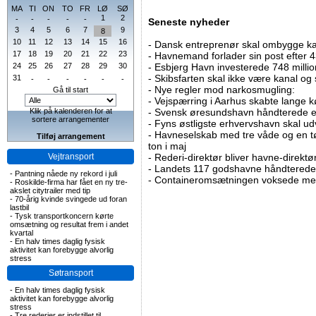
MA
TI
ON
TO
FR
LØ
SØ
1
2
-
-
-
-
-
Seneste nyheder
3
4
5
6
7
9
8
10
11
12
13
14
15
16
-
Dansk entreprenør skal ombygge ka
17
18
19
20
21
22
23
-
Havnemand forlader sin post efter 4
24
25
26
27
28
29
30
-
Esbjerg Havn investerede 748 millio
-
Skibsfarten skal ikke være kanal og
31
-
-
-
-
-
-
-
Nye regler mod narkosmugling:
Gå til start
-
Vejspærring i Aarhus skabte lange k
Klik på kalenderen for at
-
Svensk øresundshavn håndterede et
sortere arrangementer
-
Fyns østligste erhvervshavn skal ud
-
Havneselskab med tre våde og en tø
Tilføj arrangement
ton i maj
Vejtransport
-
Rederi-direktør bliver havne-direktø
-
Landets 117 godshavne håndterede 9
-
Pantning nåede ny rekord i juli
-
Containeromsætningen voksede med
-
Roskilde-firma har fået en ny tre-
akslet citytrailer med tip
-
70-årig kvinde svingede ud foran
lastbil
-
Tysk transportkoncern kørte
omsætning og resultat frem i andet
kvartal
-
En halv times daglig fysisk
aktivitet kan forebygge alvorlig
stress
Søtransport
-
En halv times daglig fysisk
aktivitet kan forebygge alvorlig
stress
-
Tre rederier er indstillet til