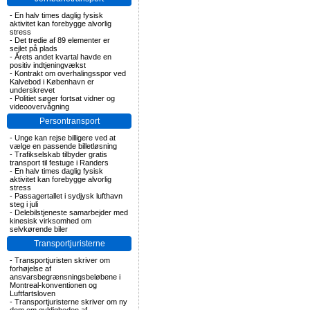
-
En halv times daglig fysisk
aktivitet kan forebygge alvorlig
stress
-
Det tredie af 89 elementer er
sejlet på plads
-
Årets andet kvartal havde en
positiv indtjeningvækst
-
Kontrakt om overhalingsspor ved
Kalvebod i København er
underskrevet
-
Politiet søger fortsat vidner og
videoovervågning
Persontransport
-
Unge kan rejse billigere ved at
vælge en passende billetløsning
-
Trafikselskab tilbyder gratis
transport til festuge i Randers
-
En halv times daglig fysisk
aktivitet kan forebygge alvorlig
stress
-
Passagertallet i sydjysk lufthavn
steg i juli
-
Delebilstjeneste samarbejder med
kinesisk virksomhed om
selvkørende biler
Transportjuristerne
-
Transportjuristen skriver om
forhøjelse af
ansvarsbegrænsningsbeløbene i
Montreal-konventionen og
Luftfartsloven
-
Transportjuristerne skriver om ny