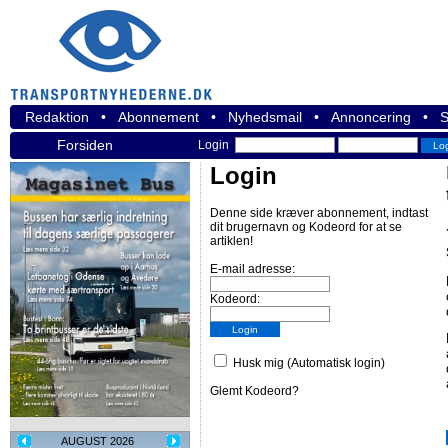
Redaktion
•
Abonnement
•
Nyhedsmail
•
Annoncering
•
S
Forsiden
Login
Login
Denne side kræver abonnement, indtast
dit brugernavn og Kodeord for at se
artiklen!
E-mail adresse:
Kodeord:
Husk mig (Automatisk login)
Glemt Kodeord?
AUGUST 2026