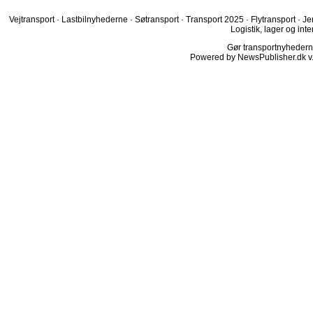
Vejtransport
·
Lastbilnyhederne
·
Søtransport
·
Transport 2025
·
Flytransport
·
Je
Logistik, lager og inte
Gør transportnyhederne.
Powered by NewsPublisher.dk v