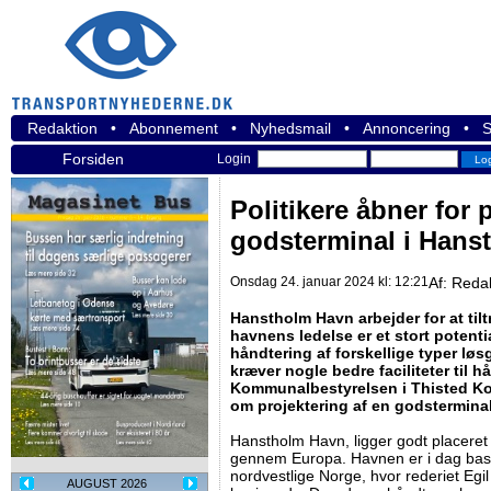
Redaktion
•
Abonnement
•
Nyhedsmail
•
Annoncering
•
S
Forsiden
Login
Politikere åbner for
godsterminal i Hans
Onsdag 24. januar 2024 kl: 12:21
Af:
Reda
Hanstholm Havn arbejder for at til
havnens ledelse er et stort potenti
håndtering af forskellige typer løs
kræver nogle bedre faciliteter til 
Kommunalbestyrelsen i Thisted Ko
om projektering af en godstermin
Hanstholm Havn, ligger godt placeret f
gennem Europa. Havnen er i dag base 
nordvestlige Norge, hvor rederiet Egi
AUGUST 2026