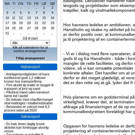
basisgods. Derudover håndterer havne
MA
TI
ON
TO
FR
LØ
SØ
løsgods og projektlaster som eksempel
1
2
-
-
-
-
-
træpiller, kalk og vindmøllekomponent
3
4
5
6
7
8
9
10
11
12
13
14
15
16
17
18
19
20
21
22
23
Hos havnens ledelse er ambitionen, a
24
25
26
27
28
29
30
Hanstholm og skabe ny aktivitet på
31
-
-
-
-
-
-
er derfor positiv over, at kommunal
Gå til start
ja til projektering af en containertermin
Klik på kalenderen for at
sortere arrangementer
- Vi er i dialog med flere operatører, d
gods til og fra Hanstholm - både i for
Tilføj arrangement
mangler de rette faciliteter, og derfor
Vejtransport
videre, så vi kan omsætte potentialer
konkrete aftaler. Det handler om at u
-
Anklagemyndigheden vil have
derfor er det meget glædeligt, at vore
konfiskeret godt 1,2 millioner
kroner hos transportfirma
det er den rette vej at gå. lyder det f
-
Fire-akslet tip-trailer er bygget til
transport af jord og sand
-
Påvirket mand uden kørekort
kørte ind i lastbil
Hvis planerne om en godsterminal på 
-
En indsats mod chaufførmangel
virkelighed, kræver det, at terminalen k
skal inddrages i totalberedskabet
afdrage på finansieringen af de op m
-
Bestanden er vokset med 9,3
procent siden juli 2020
kommunalbestyrelsen foreløbigt har go
Søtransport
-
En halv times daglig fysisk
Opgaven for havnens ledelse er derfo
aktivitet kan forebygge alvorlig
projektering af containerterminalen i
stress
-
Tre rederier er indstillet til