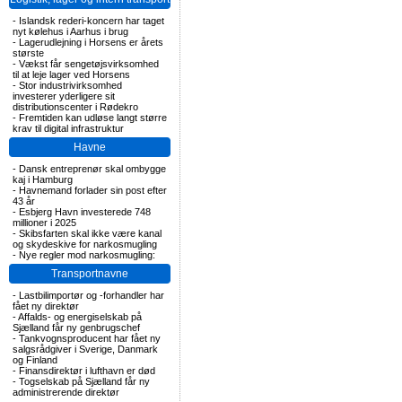
-
Islandsk rederi-koncern har taget
nyt kølehus i Aarhus i brug
-
Lagerudlejning i Horsens er årets
største
-
Vækst får sengetøjsvirksomhed
til at leje lager ved Horsens
-
Stor industrivirksomhed
investerer yderligere sit
distributionscenter i Rødekro
-
Fremtiden kan udløse langt større
krav til digital infrastruktur
Havne
-
Dansk entreprenør skal ombygge
kaj i Hamburg
-
Havnemand forlader sin post efter
43 år
-
Esbjerg Havn investerede 748
millioner i 2025
-
Skibsfarten skal ikke være kanal
og skydeskive for narkosmugling
-
Nye regler mod narkosmugling:
Transportnavne
-
Lastbilimportør og -forhandler har
fået ny direktør
-
Affalds- og energiselskab på
Sjælland får ny genbrugschef
-
Tankvognsproducent har fået ny
salgsrådgiver i Sverige, Danmark
og Finland
-
Finansdirektør i lufthavn er død
-
Togselskab på Sjælland får ny
administrerende direktør