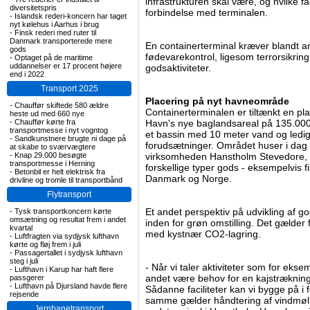
infrastrukturen skal være, og hvilke fac
diversitetspris
forbindelse med terminalen.
-
Islandsk rederi-koncern har taget
nyt kølehus i Aarhus i brug
-
Finsk rederi med ruter til
Danmark transporterede mere
En containerterminal kræver blandt and
gods
fødevarekontrol, ligesom terrorsikring
-
Optaget på de maritime
uddannelser er 17 procent højere
godsaktiviteter.
end i 2022
Transport 2025
Placering på nyt havneområde
-
Chauffør skiftede 580 ældre
Containerterminalen er tiltænkt en pl
heste ud med 660 nye
-
Chauffør kørte fra
Havn's nye baglandsareal på 135.000
transportmesse i nyt vogntog
et bassin med 10 meter vand og ledi
-
Sandkunstnere brugte ni dage på
forudsætninger. Området huser i dag tr
at skabe to sværvægtere
-
Knap 29.000 besøgte
virksomheden Hanstholm Stevedore, s
transportmesse i Herning
forskellige typer gods - eksempelvis 
-
Betonbil er helt elektrisk fra
Danmark og Norge.
drivline og tromle til transportbånd
Flytransport
Et andet perspektiv på udvikling af g
-
Tysk transportkoncern kørte
omsætning og resultat frem i andet
inden for grøn omstilling. Det gælder
kvartal
med kystnær CO2-lagring.
-
Luftfragten via sydjysk lufthavn
kørte og fløj frem i juli
-
Passagertallet i sydjysk lufthavn
steg i juli
- Når vi taler aktiviteter som for eks
-
Lufthavn i Karup har haft flere
andet være behov for en kajstrækning
passgerer
-
Lufthavn på Djursland havde flere
Sådanne faciliteter kan vi bygge på i
rejsende
samme gælder håndtering af vindmøll
Jernbanetransport