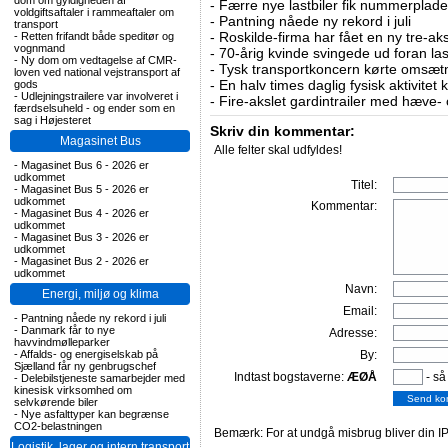
dom om gyldigheden af
-
Færre nye lastbiler fik nummerplader 
voldgiftsaftaler i rammeaftaler om
-
Pantning nåede ny rekord i juli
transport
-
Roskilde-firma har fået en ny tre-aksl
-
Retten frifandt både speditør og
vognmand
-
70-årig kvinde svingede ud foran las
-
Ny dom om vedtagelse af CMR-
-
Tysk transportkoncern kørte omsætni
loven ved national vejstransport af
-
En halv times daglig fysisk aktivitet
gods
-
Udlejningstrailere var involveret i
-
Fire-akslet gardintrailer med hæve-
færdselsuheld - og ender som en
sag i Højesteret
Skriv din kommentar:
Magasinet Bus
Alle felter skal udfyldes!
-
Magasinet Bus 6 - 2026 er
udkommet
Titel:
-
Magasinet Bus 5 - 2026 er
udkommet
Kommentar:
-
Magasinet Bus 4 - 2026 er
udkommet
-
Magasinet Bus 3 - 2026 er
udkommet
-
Magasinet Bus 2 - 2026 er
udkommet
Navn:
Energi, miljø og klima
Email:
-
Pantning nåede ny rekord i juli
-
Danmark får to nye
Adresse:
havvindmølleparker
-
Affalds- og energiselskab på
By:
Sjælland får ny genbrugschef
Indtast bogstaverne:
ÆØÅ
- så
-
Delebilstjeneste samarbejder med
kinesisk virksomhed om
selvkørende biler
-
Nye asfalttyper kan begrænse
CO2-belastningen
Bemærk: For at undgå misbrug bliver din IP
Logistik, lager og intern transport