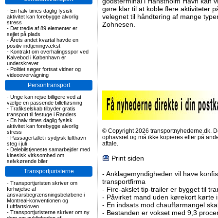
godsterminal i Hanstholm Havn kan vi 
gøre klar til at koble flere aktiviteter
-
En halv times daglig fysisk
velegnet til håndtering af mange typ
aktivitet kan forebygge alvorlig
stress
Zohnesen.
-
Det tredie af 89 elementer er
sejlet på plads
-
Årets andet kvartal havde en
positiv indtjeningvækst
-
Kontrakt om overhalingsspor ved
Kalvebod i København er
underskrevet
-
Politiet søger fortsat vidner og
videoovervågning
Persontransport
-
Unge kan rejse billigere ved at
vælge en passende billetløsning
-
Trafikselskab tilbyder gratis
transport til festuge i Randers
-
En halv times daglig fysisk
aktivitet kan forebygge alvorlig
© Copyright 2026 transportnyhederne.dk. Den
stress
ophavsret og må ikke kopieres eller på an
-
Passagertallet i sydjysk lufthavn
aftale.
steg i juli
-
Delebilstjeneste samarbejder med
kinesisk virksomhed om
Print siden
selvkørende biler
Transportjuristerne
-
Anklagemyndigheden vil have konfisk
transportfirma
-
Transportjuristen skriver om
-
Fire-akslet tip-trailer er bygget til t
forhøjelse af
ansvarsbegrænsningsbeløbene i
-
Påvirket mand uden kørekort kørte in
Montreal-konventionen og
-
En indsats mod chaufførmangel skal
Luftfartsloven
-
Bestanden er vokset med 9,3 procent
-
Transportjuristerne skriver om ny