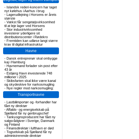
-
Islandsk rederi-koncern har taget
nyt kølehus i Aarhus i brug
-
Lagerudlejning i Horsens er årets
største
-
Vækst får sengetøjsvirksomhed
til at leje lager ved Horsens
-
Stor industrivirksomhed
investerer yderligere sit
distributionscenter i Rødekro
-
Fremtiden kan udløse langt større
krav til digital infrastruktur
Havne
-
Dansk entreprenør skal ombygge
kaj i Hamburg
-
Havnemand forlader sin post efter
43 år
-
Esbjerg Havn investerede 748
millioner i 2025
-
Skibsfarten skal ikke være kanal
og skydeskive for narkosmugling
-
Nye regler mod narkosmugling:
Transportnavne
-
Lastbilimportør og -forhandler har
fået ny direktør
-
Affalds- og energiselskab på
Sjælland får ny genbrugschef
-
Tankvognsproducent har fået ny
salgsrådgiver i Sverige, Danmark
og Finland
-
Finansdirektør i lufthavn er død
-
Togselskab på Sjælland får ny
administrerende direktør