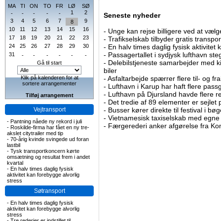
MA
TI
ON
TO
FR
LØ
SØ
1
2
-
-
-
-
-
Seneste nyheder
3
4
5
6
7
9
8
10
11
12
13
14
15
16
-
Unge kan rejse billigere ved at vælg
17
18
19
20
21
22
23
-
Trafikselskab tilbyder gratis transpor
24
25
26
27
28
29
30
-
En halv times daglig fysisk aktivitet
-
Passagertallet i sydjysk lufthavn steg 
31
-
-
-
-
-
-
-
Delebilstjeneste samarbejder med 
Gå til start
biler
Klik på kalenderen for at
-
Asfaltarbejde spærrer flere til- og 
sortere arrangementer
-
Lufthavn i Karup har haft flere pass
-
Lufthavn på Djursland havde flere r
Tilføj arrangement
-
Det tredie af 89 elementer er sejlet 
Vejtransport
-
Busser kører direkte til festival i 
-
Vietnamesisk taxiselskab med egne e
-
Pantning nåede ny rekord i juli
-
Færgerederi anker afgørelse fra Ko
-
Roskilde-firma har fået en ny tre-
akslet citytrailer med tip
-
70-årig kvinde svingede ud foran
lastbil
-
Tysk transportkoncern kørte
omsætning og resultat frem i andet
kvartal
-
En halv times daglig fysisk
aktivitet kan forebygge alvorlig
stress
Søtransport
-
En halv times daglig fysisk
aktivitet kan forebygge alvorlig
stress
-
Tre rederier er indstillet til