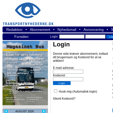
Redaktion
•
Abonnement
•
Nyhedsmail
•
Annoncering
•
S
Forsiden
Login
Login
Denne side kræver abonnement, indtast
dit brugernavn og Kodeord for at se
artiklen!
E-mail adresse:
Kodeord:
Husk mig (Automatisk login)
Glemt Kodeord?
AUGUST 2026