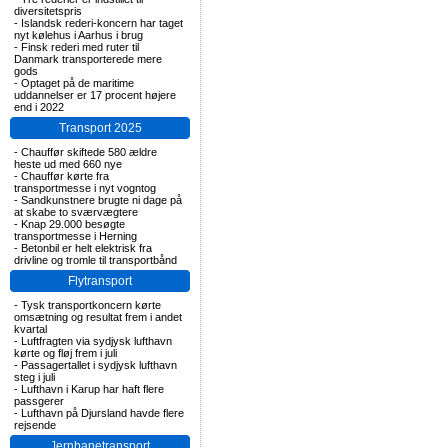
diversitetspris
-
Islandsk rederi-koncern har taget
nyt kølehus i Aarhus i brug
-
Finsk rederi med ruter til
Danmark transporterede mere
gods
-
Optaget på de maritime
uddannelser er 17 procent højere
end i 2022
Transport 2025
-
Chauffør skiftede 580 ældre
heste ud med 660 nye
-
Chauffør kørte fra
transportmesse i nyt vogntog
-
Sandkunstnere brugte ni dage på
at skabe to sværvægtere
-
Knap 29.000 besøgte
transportmesse i Herning
-
Betonbil er helt elektrisk fra
drivline og tromle til transportbånd
Flytransport
-
Tysk transportkoncern kørte
omsætning og resultat frem i andet
kvartal
-
Luftfragten via sydjysk lufthavn
kørte og fløj frem i juli
-
Passagertallet i sydjysk lufthavn
steg i juli
-
Lufthavn i Karup har haft flere
passgerer
-
Lufthavn på Djursland havde flere
rejsende
Jernbanetransport