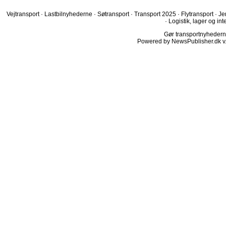
Vejtransport
·
Lastbilnyhederne
·
Søtransport
·
Transport 2025
·
Flytransport
·
Je
·
Logistik, lager og int
Gør transportnyhederne.
Powered by NewsPublisher.dk v