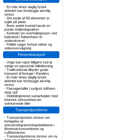
-
En halv times daglig fysisk
aktivitet kan forebygge alvorlig
stress
-
Det tredie af 89 elementer er
sejlet på plads
-
Årets andet kvartal havde en
positiv indtjeningvækst
-
Kontrakt om overhalingsspor ved
Kalvebod i København er
underskrevet
-
Politiet søger fortsat vidner og
videoovervågning
Persontransport
-
Unge kan rejse billigere ved at
vælge en passende billetløsning
-
Trafikselskab tilbyder gratis
transport til festuge i Randers
-
En halv times daglig fysisk
aktivitet kan forebygge alvorlig
stress
-
Passagertallet i sydjysk lufthavn
steg i juli
-
Delebilstjeneste samarbejder med
kinesisk virksomhed om
selvkørende biler
Transportjuristerne
-
Transportjuristen skriver om
forhøjelse af
ansvarsbegrænsningsbeløbene i
Montreal-konventionen og
Luftfartsloven
-
Transportjuristerne skriver om ny