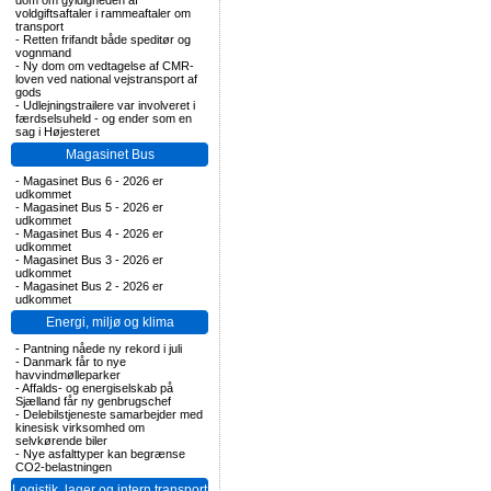
dom om gyldigheden af
voldgiftsaftaler i rammeaftaler om
transport
-
Retten frifandt både speditør og
vognmand
-
Ny dom om vedtagelse af CMR-
loven ved national vejstransport af
gods
-
Udlejningstrailere var involveret i
færdselsuheld - og ender som en
sag i Højesteret
Magasinet Bus
-
Magasinet Bus 6 - 2026 er
udkommet
-
Magasinet Bus 5 - 2026 er
udkommet
-
Magasinet Bus 4 - 2026 er
udkommet
-
Magasinet Bus 3 - 2026 er
udkommet
-
Magasinet Bus 2 - 2026 er
udkommet
Energi, miljø og klima
-
Pantning nåede ny rekord i juli
-
Danmark får to nye
havvindmølleparker
-
Affalds- og energiselskab på
Sjælland får ny genbrugschef
-
Delebilstjeneste samarbejder med
kinesisk virksomhed om
selvkørende biler
-
Nye asfalttyper kan begrænse
CO2-belastningen
Logistik, lager og intern transport