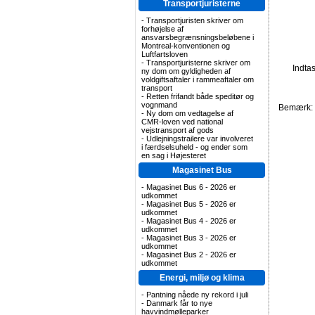
Transportjuristerne
-
Transportjuristen skriver om
forhøjelse af
ansvarsbegrænsningsbeløbene i
Montreal-konventionen og
Luftfartsloven
-
Transportjuristerne skriver om
Indta
ny dom om gyldigheden af
voldgiftsaftaler i rammeaftaler om
transport
-
Retten frifandt både speditør og
vognmand
Bemærk: F
-
Ny dom om vedtagelse af
CMR-loven ved national
vejstransport af gods
-
Udlejningstrailere var involveret
i færdselsuheld - og ender som
en sag i Højesteret
Magasinet Bus
-
Magasinet Bus 6 - 2026 er
udkommet
-
Magasinet Bus 5 - 2026 er
udkommet
-
Magasinet Bus 4 - 2026 er
udkommet
-
Magasinet Bus 3 - 2026 er
udkommet
-
Magasinet Bus 2 - 2026 er
udkommet
Energi, miljø og klima
-
Pantning nåede ny rekord i juli
-
Danmark får to nye
havvindmølleparker