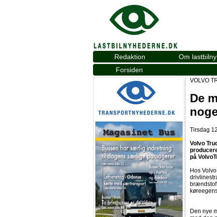
Redaktion
Om lastbiln
Forsiden
VOLVO T
De m
noge
Tirsdag 12
Volvo Truc
producere
på VolvoT
Hos Volvo 
drivlinest
brændstoff
køreegen
Den nye mo