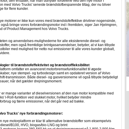
tor, den erstatter, når man udnytter fordelene ved den nye motor i
n med Volvo Trucks' seneste brændstofbesparende tiltag, der nu bliver
ge for flere kunder.
nye motorer er ikke kun vores mest brændstofeffektive drivliner nogensinde,
 også bringe vores forbrændingsmotor ind i fremtiden, siger Jan Hjelmgren,
ad of Product Management hos Volvo Trucks.
liteten og anvendelses-mulighederne for alle eksisterende diesel- og
offer, men også fremtidige brintgasanvendelser, betyder, at vi kan tilbyde
lastbiler med mulighed for netto nul emissioner til alle vores kunder globalt,
videre.
ogier til brændstofeffektivitet og brændstoffleksibilitet
atform omfatter en avanceret motorbremsefunktionalitet til øgede
kaber, nye stempel- og turbodesign samt en opdateret version af Volvo
Shift-transmission. Både diesel- og gasversionerne vil også tilbyde betydeligt
veauer, når det gælder drejningsmoment.
 er mange varianter af dieselversionen af den nye motor kompatible med
ks' I-Roll-funktion ved slukket motor, hvilket betyder mindre
orbrug og færre emissioner, når det går ned ad bakke.
olvo Trucks' nye forbrændingsmotorer:
n nye motorplatform er klar til alternative brændstoffer som eksempelvis
odiesel/B100, HVO, biogas/bio-LNG og brint