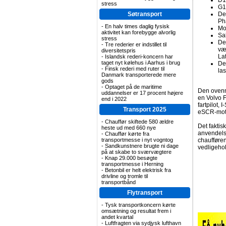
D1
stress
G1
Søtransport
De
Pha
-
En halv times daglig fysisk
Mo
aktivitet kan forebygge alvorlig
Sal
stress
De 
-
Tre rederier er indstillet til
væ
diversitetspris
La
-
Islandsk rederi-koncern har
taget nyt kølehus i Aarhus i brug
De
-
Finsk rederi med ruter til
la
Danmark transporterede mere
gods
-
Optaget på de maritime
Den ovenn
uddannelser er 17 procent højere
en Volvo 
end i 2022
fartpilot,
Transport 2025
eSCR-moto
-
Chauffør skiftede 580 ældre
Det faktis
heste ud med 660 nye
anvendelse
-
Chauffør kørte fra
transportmesse i nyt vogntog
chaufføren
-
Sandkunstnere brugte ni dage
vedligehol
på at skabe to sværvægtere
-
Knap 29.000 besøgte
transportmesse i Herning
-
Betonbil er helt elektrisk fra
drivline og tromle til
transportbånd
Flytransport
-
Tysk transportkoncern kørte
omsætning og resultat frem i
andet kvartal
-
Luftfragten via sydjysk lufthavn