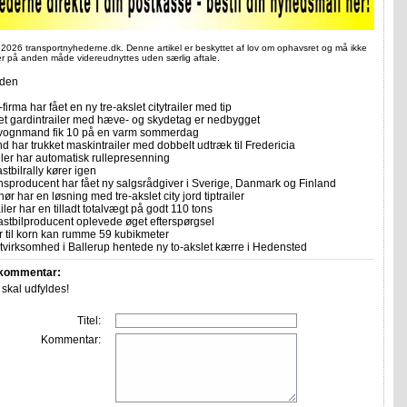
 2026 transportnyhederne.dk. Denne artikel er beskyttet af lov om ophavsret og må ikke
ler på anden måde videreudnyttes uden særlig aftale.
iden
firma har fået en ny tre-akslet citytrailer med tip
let gardintrailer med hæve- og skydetag er nedbygget
vognmand fik 10 på en varm sommerdag
 har trukket maskintrailer med dobbelt udtræk til Fredericia
ailer har automatisk rullepresenning
stbilrally kører igen
sproducent har fået ny salgsrådgiver i Sverige, Danmark og Finland
ør har en løsning med tre-akslet city jord tiptrailer
ler har en tilladt totalvægt på godt 110 tons
astbilproducent oplevede øget efterspørgsel
er til korn kan rumme 59 kubikmeter
tvirksomhed i Ballerup hentede ny to-akslet kærre i Hedensted
 kommentar:
r skal udfyldes!
Titel:
Kommentar: