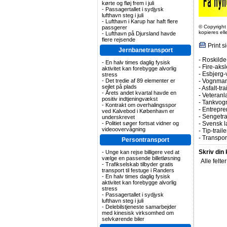
kørte og fløj frem i juli
-
Passagertallet i sydjysk
lufthavn steg i juli
-
Lufthavn i Karup har haft flere
© Copyright
passgerer
kopieres el
-
Lufthavn på Djursland havde
flere rejsende
Print s
Jernbanetransport
-
Roskilde-
-
En halv times daglig fysisk
-
Fire-aks
aktivitet kan forebygge alvorlig
-
Esbjerg-
stress
-
Det tredie af 89 elementer er
-
Vognmand
sejlet på plads
-
Asfalt-tr
-
Årets andet kvartal havde en
-
Veteranla
positiv indtjeningvækst
-
Tankvogn
-
Kontrakt om overhalingsspor
-
Entrepren
ved Kalvebod i København er
-
Sengetrai
underskrevet
-
Politiet søger fortsat vidner og
-
Svensk l
videoovervågning
-
Tip-trail
-
Transpor
Persontransport
Skriv din
-
Unge kan rejse billigere ved at
vælge en passende billetløsning
Alle felte
-
Trafikselskab tilbyder gratis
transport til festuge i Randers
-
En halv times daglig fysisk
aktivitet kan forebygge alvorlig
stress
-
Passagertallet i sydjysk
lufthavn steg i juli
-
Delebilstjeneste samarbejder
med kinesisk virksomhed om
selvkørende biler