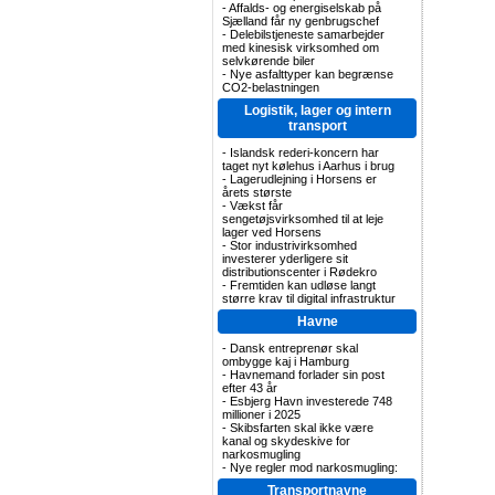
-
Affalds- og energiselskab på
Sjælland får ny genbrugschef
-
Delebilstjeneste samarbejder
med kinesisk virksomhed om
selvkørende biler
-
Nye asfalttyper kan begrænse
CO2-belastningen
Logistik, lager og intern
transport
-
Islandsk rederi-koncern har
taget nyt kølehus i Aarhus i brug
-
Lagerudlejning i Horsens er
årets største
-
Vækst får
sengetøjsvirksomhed til at leje
lager ved Horsens
-
Stor industrivirksomhed
investerer yderligere sit
distributionscenter i Rødekro
-
Fremtiden kan udløse langt
større krav til digital infrastruktur
Havne
-
Dansk entreprenør skal
ombygge kaj i Hamburg
-
Havnemand forlader sin post
efter 43 år
-
Esbjerg Havn investerede 748
millioner i 2025
-
Skibsfarten skal ikke være
kanal og skydeskive for
narkosmugling
-
Nye regler mod narkosmugling:
Transportnavne