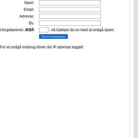
Navn:
Email:
Adresse:
By:
st bogstaverne:
ÆØÅ
- så hjælper du os med at undgå spam.
or at undgå misbrug bliver din IP adresse logget!