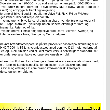
3-motoren leverer 380-560 hk og et drejningsmoment på 1.800-2.900 Nm
3-versionen har 420-500 hk og et drejningsmoment på 2.400-2.800 Nm
 nye Euro 6-motorer opfylder de nye lovkrav NNR3 (New Noise Regulation
se 3) og er bygget til fremtidig lovgivning
torerne vil blive tilbudt i modellerne Volvo FM, FMX, FH og FH Aero
get starter i løbet af tredje kvartal 2026
nye motorer vil blive lanceret trinvist globalt, hvor de første markeder vil
re Europa, Marokko, Tyrkiet og Indien, senere efterfulgt af Nord- og
tinamerika, Asien og Afrika
 nye motorer vil i første omgang blive produceret i Skövde, Sverige, og
stbilerne samles i Tuve, Sverige og Gent i Belgien
ævnte brændstofbesparelse på fire procent er baseret på simuleringer af
FH 42 T 500 hk 35-tons vogntogsvægt med den nye D13-motor og brug af
 I-See og I-Roll-funktion ved slukket motor versus den tidligere standard D13
r under repræsentative europæiske kørselsforhold.
ke brændstofforbrug kan afhænge af flere faktorer - eksempelvis hastighed,
 af fartpilot, køretøjsspecifikationen, lasten, den faktiske topografi,
s evner og erfaring i at køre brændstoføkonomisk, køretøjets
delse og vejrforholdene.