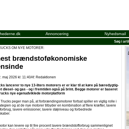
yhederne.dk
Annoncering
Nyhedsmail
Søg i art
RUCKS OM NYE MOTORER:
est brændstoføkonomiske
nsinde
. maj 2026 kl: 11:40
Af:
Redaktionen
ks lancerer to nye 13-liters motorers er er klar til at køre på bæredygtig-
t diesel- og gas - og i fremtiden også på brint. Begge motorer er baseret
rucks nye egenudviklede motorplatform
Trucks peger man på, at forbrændingsmotorer fortsat spiller en vigtig rolle i
rategien og at de nye motorer tilbyder en kombination af flere kræfter, lavere
orbrug, lavere emissioner, lavere støjniveau og forbedrede
skaber.
tor kan levere op til fire procent lavere brændstofforbrug sammenlignet