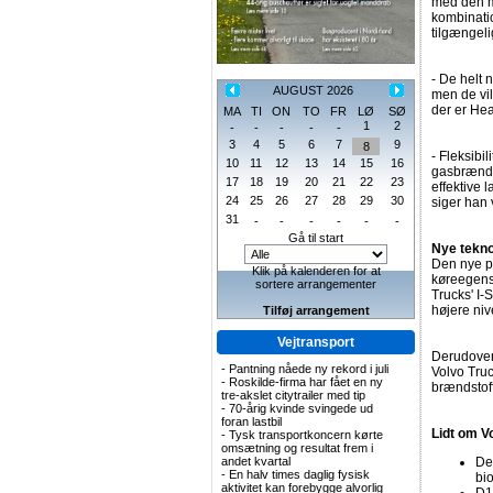
med den mo
kombinatio
tilgængeli
- De helt 
AUGUST 2026
men de vil
der er He
MA
TI
ON
TO
FR
LØ
SØ
1
2
-
-
-
-
-
3
4
5
6
7
9
8
- Fleksibi
10
11
12
13
14
15
16
gasbrændst
17
18
19
20
21
22
23
effektive 
24
25
26
27
28
29
30
siger han 
31
-
-
-
-
-
-
Gå til start
Nye teknol
Den nye pl
Klik på kalenderen for at
køreegens
sortere arrangementer
Trucks' I-
højere ni
Tilføj arrangement
Vejtransport
Derudover
-
Pantning nåede ny rekord i juli
Volvo Truc
-
Roskilde-firma har fået en ny
brændstoff
tre-akslet citytrailer med tip
-
70-årig kvinde svingede ud
foran lastbil
Lidt om V
-
Tysk transportkoncern kørte
omsætning og resultat frem i
andet kvartal
De
-
En halv times daglig fysisk
bi
aktivitet kan forebygge alvorlig