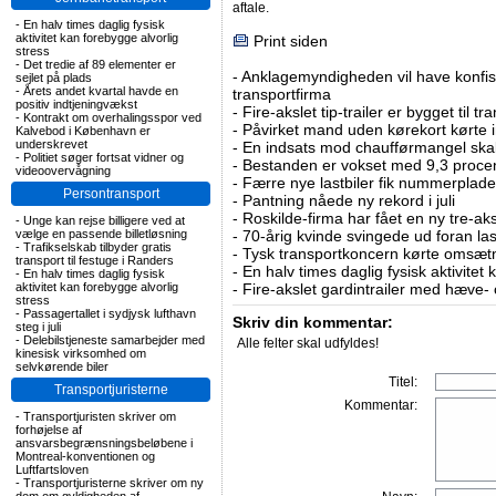
aftale.
-
En halv times daglig fysisk
aktivitet kan forebygge alvorlig
Print siden
stress
-
Det tredie af 89 elementer er
-
Anklagemyndigheden vil have konfisk
sejlet på plads
-
Årets andet kvartal havde en
transportfirma
positiv indtjeningvækst
-
Fire-akslet tip-trailer er bygget til t
-
Kontrakt om overhalingsspor ved
-
Påvirket mand uden kørekort kørte in
Kalvebod i København er
underskrevet
-
En indsats mod chaufførmangel skal
-
Politiet søger fortsat vidner og
-
Bestanden er vokset med 9,3 procent
videoovervågning
-
Færre nye lastbiler fik nummerplader 
Persontransport
-
Pantning nåede ny rekord i juli
-
Roskilde-firma har fået en ny tre-aksl
-
Unge kan rejse billigere ved at
vælge en passende billetløsning
-
70-årig kvinde svingede ud foran las
-
Trafikselskab tilbyder gratis
-
Tysk transportkoncern kørte omsætni
transport til festuge i Randers
-
En halv times daglig fysisk aktivitet
-
En halv times daglig fysisk
aktivitet kan forebygge alvorlig
-
Fire-akslet gardintrailer med hæve-
stress
-
Passagertallet i sydjysk lufthavn
Skriv din kommentar:
steg i juli
-
Delebilstjeneste samarbejder med
Alle felter skal udfyldes!
kinesisk virksomhed om
selvkørende biler
Titel:
Transportjuristerne
Kommentar:
-
Transportjuristen skriver om
forhøjelse af
ansvarsbegrænsningsbeløbene i
Montreal-konventionen og
Luftfartsloven
-
Transportjuristerne skriver om ny