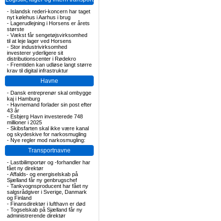
-
Islandsk rederi-koncern har taget
nyt kølehus i Aarhus i brug
-
Lagerudlejning i Horsens er årets
største
-
Vækst får sengetøjsvirksomhed
til at leje lager ved Horsens
-
Stor industrivirksomhed
investerer yderligere sit
distributionscenter i Rødekro
-
Fremtiden kan udløse langt større
krav til digital infrastruktur
Havne
-
Dansk entreprenør skal ombygge
kaj i Hamburg
-
Havnemand forlader sin post efter
43 år
-
Esbjerg Havn investerede 748
millioner i 2025
-
Skibsfarten skal ikke være kanal
og skydeskive for narkosmugling
-
Nye regler mod narkosmugling:
Transportnavne
-
Lastbilimportør og -forhandler har
fået ny direktør
-
Affalds- og energiselskab på
Sjælland får ny genbrugschef
-
Tankvognsproducent har fået ny
salgsrådgiver i Sverige, Danmark
og Finland
-
Finansdirektør i lufthavn er død
-
Togselskab på Sjælland får ny
administrerende direktør