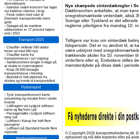
diversitetspris
Nye skærpede vinterdækregler i Sv
-
Islandsk rederi-koncern har taget
Dækbranchen anbefaler, at man kør
nyt kølehus i Aarhus i brug
-
Finsk rederi med ruter til
snegrebsmærkede vinterdæk, altså 3
Danmark transporterede mere
Sverige eller Tyskland er det allered
gods
reglerne yderligere fra mandag 10. n
-
Optaget på de maritime
uddannelser er 17 procent højere
end i 2022
Transport 2025
Tidligere var krav om vinterdæk beting
tidsperiode. Det er nu ændret til, at 
-
Chauffør skiftede 580 ældre
være udstyret med snegrebsmærked
heste ud med 660 nye
-
Chauffør kørte fra
trækkende aksler fra 10. november til 
transportmesse i nyt vogntog
vinterføre eller ej. Endvidere stilles
-
Sandkunstnere brugte ni dage på
mønsterdybde på disse dæk i periode
at skabe to sværvægtere
-
Knap 29.000 besøgte
transportmesse i Herning
-
Betonbil er helt elektrisk fra
drivline og tromle til transportbånd
Flytransport
-
Tysk transportkoncern kørte
omsætning og resultat frem i andet
kvartal
-
Luftfragten via sydjysk lufthavn
kørte og fløj frem i juli
-
Passagertallet i sydjysk lufthavn
steg i juli
-
Lufthavn i Karup har haft flere
passgerer
-
Lufthavn på Djursland havde flere
rejsende
© Copyright 2026 transportnyhederne.dk. Den
ophavsret og må ikke kopieres eller på an
Jernbanetransport