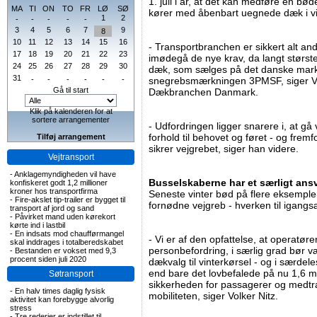
1. juli i år, at det kan medføre en bø
MA
TI
ON
TO
FR
LØ
SØ
kører med åbenbart uegnede dæk i vin
1
2
-
-
-
-
-
3
4
5
6
7
9
8
10
11
12
13
14
15
16
- Transportbranchen er sikkert alt ande
17
18
19
20
21
22
23
imødegå de nye krav, da langt størs
24
25
26
27
28
29
30
dæk, som sælges på det danske mark
31
-
-
-
-
-
-
snegrebsmærkningen 3PMSF, siger Volk
Gå til start
Dækbranchen Danmark.
Klik på kalenderen for at
sortere arrangementer
- Udfordringen ligger snarere i, at gå
forhold til behovet og føret - og frem
Tilføj arrangement
sikrer vejgrebet, siger han videre.
Vejtransport
-
Anklagemyndigheden vil have
Busselskaberne har et særligt ans
konfiskeret godt 1,2 millioner
kroner hos transportfirma
Seneste vinter bød på flere eksemple
-
Fire-akslet tip-trailer er bygget til
fornødne vejgreb - hverken til igangs
transport af jord og sand
-
Påvirket mand uden kørekort
kørte ind i lastbil
-
En indsats mod chaufførmangel
- Vi er af den opfattelse, at operatør
skal inddrages i totalberedskabet
personbefordring, i særlig grad bør 
-
Bestanden er vokset med 9,3
procent siden juli 2020
dækvalg til vinterkørsel - og i særde
end bare det lovbefalede på nu 1,6 m
Søtransport
sikkerheden for passagerer og medtra
-
En halv times daglig fysisk
mobiliteten, siger Volker Nitz.
aktivitet kan forebygge alvorlig
stress
-
Tre rederier er indstillet til