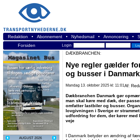
Redaktion
•
Abonnement
•
Nyhedsmail
•
Annoncering
•
S
Forsiden
Login
DÆKBRANCHEN:
Nye regler gælder fo
og busser i Danmark
Mandag 13. oktober 2025 kl: 11:01
Af:
Red
Dækbranchen Danmark gør opmærks
man skal køre med dæk, der passer 
omfatter lastbiler og busser. Orga
lovgivningen i Sverige er strammet
udfordring for dem, der kører med 
veje
I Danmark betyder en ændring af færds
AUGUST 2026