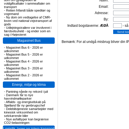
dom om gyldigheden af
Navn:
voldgiftsaftaler i rammeaftaler om
Email:
transport
-
Retten frifandt både speditør og
Adresse:
vognmand
-
Ny dom om vedtagelse af CMR-
By:
loven ved national vejstransport af
gods
Indtast bogstaverne:
ÆØÅ
- så
-
Udlejningstrailere var involveret i
færdselsuheld - og ender som en
sag i Højesteret
Magasinet Bus
Bemærk: For at undgå misbrug bliver din IP
-
Magasinet Bus 6 - 2026 er
udkommet
-
Magasinet Bus 5 - 2026 er
udkommet
-
Magasinet Bus 4 - 2026 er
udkommet
-
Magasinet Bus 3 - 2026 er
udkommet
-
Magasinet Bus 2 - 2026 er
udkommet
Energi, miljø og klima
-
Pantning nåede ny rekord i juli
-
Danmark får to nye
havvindmølleparker
-
Affalds- og energiselskab på
Sjælland får ny genbrugschef
-
Delebilstjeneste samarbejder med
kinesisk virksomhed om
selvkørende biler
-
Nye asfalttyper kan begrænse
CO2-belastningen
Logistik, lager og intern transport