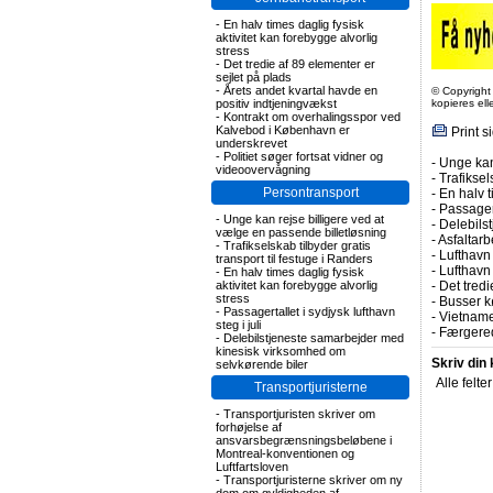
-
En halv times daglig fysisk
aktivitet kan forebygge alvorlig
stress
-
Det tredie af 89 elementer er
sejlet på plads
-
Årets andet kvartal havde en
© Copyright
positiv indtjeningvækst
kopieres el
-
Kontrakt om overhalingsspor ved
Kalvebod i København er
Print s
underskrevet
-
Politiet søger fortsat vidner og
-
Unge kan
videoovervågning
-
Trafiksel
Persontransport
-
En halv t
-
Passagert
-
Unge kan rejse billigere ved at
-
Delebils
vælge en passende billetløsning
-
Asfaltarb
-
Trafikselskab tilbyder gratis
-
Lufthavn 
transport til festuge i Randers
-
Lufthavn
-
En halv times daglig fysisk
aktivitet kan forebygge alvorlig
-
Det tredi
stress
-
Busser kø
-
Passagertallet i sydjysk lufthavn
-
Vietname
steg i juli
-
Færgered
-
Delebilstjeneste samarbejder med
kinesisk virksomhed om
Skriv din
selvkørende biler
Alle felte
Transportjuristerne
-
Transportjuristen skriver om
forhøjelse af
ansvarsbegrænsningsbeløbene i
Montreal-konventionen og
Luftfartsloven
-
Transportjuristerne skriver om ny