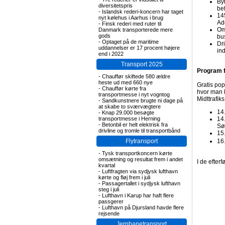
By
diversitetspris
bet
-
Islandsk rederi-koncern har taget
14
nyt kølehus i Aarhus i brug
Ad
-
Finsk rederi med ruter til
Om
Danmark transporterede mere
gods
bu
-
Optaget på de maritime
Dri
uddannelser er 17 procent højere
in
end i 2022
Transport 2025
Program f
-
Chauffør skiftede 580 ældre
heste ud med 660 nye
Gratis pop
-
Chauffør kørte fra
hvor man 
transportmesse i nyt vogntog
Midttrafi
-
Sandkunstnere brugte ni dage på
at skabe to sværvægtere
14
-
Knap 29.000 besøgte
transportmesse i Herning
14
-
Betonbil er helt elektrisk fra
Sø
drivline og tromle til transportbånd
15.
Flytransport
16.
-
Tysk transportkoncern kørte
omsætning og resultat frem i andet
I de efter
kvartal
-
Luftfragten via sydjysk lufthavn
kørte og fløj frem i juli
-
Passagertallet i sydjysk lufthavn
steg i juli
-
Lufthavn i Karup har haft flere
passgerer
-
Lufthavn på Djursland havde flere
rejsende
Jernbanetransport