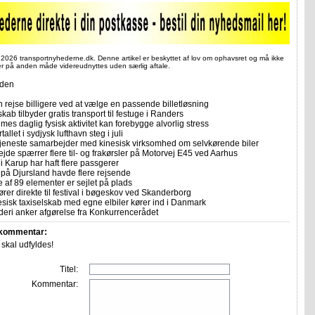
 2026 transportnyhederne.dk. Denne artikel er beskyttet af lov om ophavsret og må ikke
ler på anden måde videreudnyttes uden særlig aftale.
iden
 rejse billigere ved at vælge en passende billetløsning
skab tilbyder gratis transport til festuge i Randers
imes daglig fysisk aktivitet kan forebygge alvorlig stress
allet i sydjysk lufthavn steg i juli
tjeneste samarbejder med kinesisk virksomhed om selvkørende biler
ejde spærrer flere til- og frakørsler på Motorvej E45 ved Aarhus
i Karup har haft flere passgerer
 på Djursland havde flere rejsende
e af 89 elementer er sejlet på plads
rer direkte til festival i bøgeskov ved Skanderborg
sisk taxiselskab med egne elbiler kører ind i Danmark
eri anker afgørelse fra Konkurrencerådet
 kommentar:
r skal udfyldes!
Titel:
Kommentar: