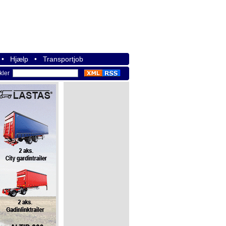
•
Hjælp
•
Transportjob
ikler