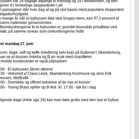
bussen har 28 daglige afgange til hverdag og 19 i weekenden, og den
jener 41 forskellige stoppesteder i alt
5 passagerer står hver dag af og på ved byens mest populære stoppested:
elgade/Asylgade.
 mange år, når el-bybussen ikke skal bruges mere, kan 97,3 procent af
ssens materialer genanvendes
ftsomkostningerne til el-bybussen er, grundet favorable prisaftaler ved
dkøb, på samme niveau som omkostningerne hidtil
or mandag 27. juni:
corn, kage, saft og kaffe (medbring selv kop) på Kultorvet i Skanderborg,
kan se el-bussen indefra og få en snak med chaufføren
ks mobile kundecenter er også påpladsen
.00 - El-bybussen åbner dørene
.30 - Velkomst v/ Claus Leick, Skanderborg Kommune og Jens Erik
rensen, Midttrafik
00 - Snoreklip og officiel indvielse af de nye el-busser
00 - Young Brass spiller op til fest Kl. 17.00 - tak for i dag
følgende dage (Hele uge 26) kan man køre gratis med den nye el-bybus.