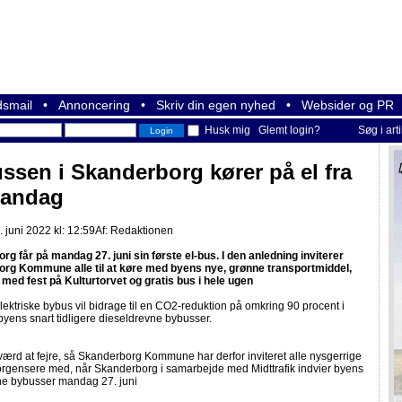
smail
•
Annoncering
•
Skriv din egen nyhed
•
Websider og PR
Husk mig
Glemt login?
Søg i art
ssen i Skanderborg kører på el fra
mandag
 juni 2022 kl: 12:59
Af:
Redaktionen
g får på mandag 27. juni sin første el-bus. I den anledning inviterer
rg Kommune alle til at køre med byens nye, grønne transportmiddel,
 med fest på Kulturtorvet og gratis bus i hele ugen
ektriske bybus vil bidrage til en CO2-reduktion på omkring 90 procent i
l byens snart tidligere dieseldrevne bybusser.
værd at fejre, så Skanderborg Kommune har derfor inviteret alle nysgerrige
rgensere med, når Skanderborg i samarbejde med Midttrafik indvier byens
ne bybusser mandag 27. juni