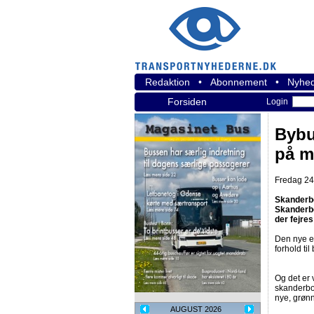
Redaktion
•
Abonnement
•
Nyhed
Forsiden
Login
Bybu
på 
Fredag 24.
Skanderbor
Skanderbo
der fejres
Den nye el
forhold ti
Og det er 
skanderbo
nye, grøn
AUGUST 2026