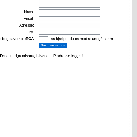
Navn:
Email:
Adresse:
By:
st bogstaverne:
ÆØÅ
- så hjælper du os med at undgå spam.
or at undgå misbrug bliver din IP adresse logget!