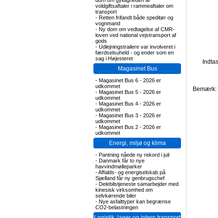
dom om gyldigheden af
voldgiftsaftaler i rammeaftaler om
transport
-
Retten frifandt både speditør og
vognmand
-
Ny dom om vedtagelse af CMR-
loven ved national vejstransport af
gods
-
Udlejningstrailere var involveret i
færdselsuheld - og ender som en
sag i Højesteret
Indta
Magasinet Bus
-
Magasinet Bus 6 - 2026 er
udkommet
Bemærk: F
-
Magasinet Bus 5 - 2026 er
udkommet
-
Magasinet Bus 4 - 2026 er
udkommet
-
Magasinet Bus 3 - 2026 er
udkommet
-
Magasinet Bus 2 - 2026 er
udkommet
Energi, miljø og klima
-
Pantning nåede ny rekord i juli
-
Danmark får to nye
havvindmølleparker
-
Affalds- og energiselskab på
Sjælland får ny genbrugschef
-
Delebilstjeneste samarbejder med
kinesisk virksomhed om
selvkørende biler
-
Nye asfalttyper kan begrænse
CO2-belastningen
Logistik, lager og intern transport