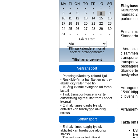
MA
TI
ON
TO
FR
LØ
SØ
El-bybuss
1
2
-
-
-
-
-
Kulturtorv
3
4
5
6
7
9
8
mandag 27.
10
11
12
13
14
15
16
parkeret m
17
18
19
20
21
22
23
24
25
26
27
28
29
30
Er man mer
31
-
-
-
-
-
-
Skanderbo
Gå til start
Klik på kalenderen for at
- Vores tr
sortere arrangementer
tilsammen,
transporte
Tilføj arrangement
transportv
passagerer
Vejtransport
Skanderbo
bestyrelse
-
Pantning nåede ny rekord i juli
-
Roskilde-firma har fået en ny tre-
akslet citytrailer med tip
-
70-årig kvinde svingede ud foran
Arrangeme
lastbil
15:00 klip
-
Tysk transportkoncern kørte
til byens 
omsætning og resultat frem i andet
kvartal
-
En halv times daglig fysisk
aktivitet kan forebygge alvorlig
Arrangemen
stress
Søtransport
Fakta om 
-
En halv times daglig fysisk
By
aktivitet kan forebygge alvorlig
stress
hv
-
Tre rederier er indstillet til