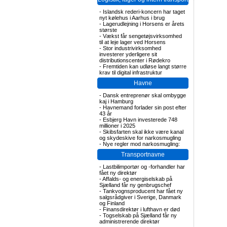
-
Islandsk rederi-koncern har taget
nyt kølehus i Aarhus i brug
-
Lagerudlejning i Horsens er årets
største
-
Vækst får sengetøjsvirksomhed
til at leje lager ved Horsens
-
Stor industrivirksomhed
investerer yderligere sit
distributionscenter i Rødekro
-
Fremtiden kan udløse langt større
krav til digital infrastruktur
Havne
-
Dansk entreprenør skal ombygge
kaj i Hamburg
-
Havnemand forlader sin post efter
43 år
-
Esbjerg Havn investerede 748
millioner i 2025
-
Skibsfarten skal ikke være kanal
og skydeskive for narkosmugling
-
Nye regler mod narkosmugling:
Transportnavne
-
Lastbilimportør og -forhandler har
fået ny direktør
-
Affalds- og energiselskab på
Sjælland får ny genbrugschef
-
Tankvognsproducent har fået ny
salgsrådgiver i Sverige, Danmark
og Finland
-
Finansdirektør i lufthavn er død
-
Togselskab på Sjælland får ny
administrerende direktør