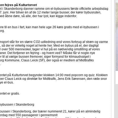
en fejres på Kulturtorvet
et i Skanderborg danner ramme om el-bybussens første officielle arbejdsdag
 juni. Her bliver én af de 12 meter lange busser, der kører bybusruten,
ed åbne døre, så alle, der har lyst, kan kigge indenfor.
e til en bus i fart, kan man hele uge 26 køre gratis med el-bybussen i
rg.
ansport står for en større CO2-udledning end vores forbrug af strøm og varme
 så der er virkelig noget at hente her. Med en bybus på el, der dagligt
r over 500 mennesker, tager vi hul på en nødvendig omstilling af vores
aner. Det fortjener en fejring - og hvem ved? Måske får vi nogle nye
 til at vælge bussen fremover, siger formand for klimaudvalget i
rg Kommune, Claus Leick (SF), der også er medlem af Midttrafiks
.
ntet på Kulturtorvet begynder klokken 14:00 med popcorn og quiz. Klokken
per Claus Leick og direktør for Midttrafik, Jens Erik Sørensen, den røde snor
nye el-bus.
tet er gratis.
bybussen i Skanderborg
bussen i Skanderborg, der bærer nummeret 21, kører på en almindelig
erdag med 550 passagerer i gennemsnit