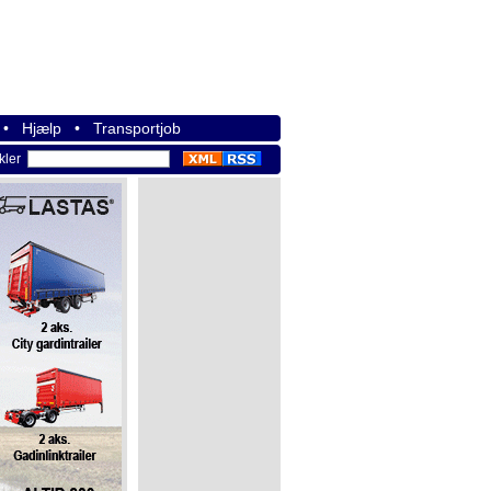
•
Hjælp
•
Transportjob
ikler