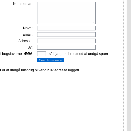
Kommentar:
Navn:
Email:
Adresse:
By:
st bogstaverne:
ÆØÅ
- så hjælper du os med at undgå spam.
or at undgå misbrug bliver din IP adresse logget!