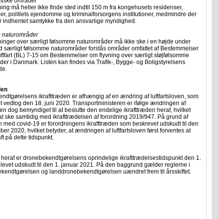
itiske områder
ing må heller ikke finde sted indtil 150 m fra kongehusets residenser,
, politiets ejendomme og kriminalforsorgens institutioner, medmindre der
r indhentet samtykke fra den ansvarlige myndighed.
 naturområder
ninger over særligt følsomme naturområder må ikke ske i en højde under
d særligt følsomme naturområder forstås områder omfattet af Bestemmelser
Luftfart (BL) 7-15 om Bestemmelser om flyvning over særligt støjfølsomme
er i Danmark. Listen kan findes via Trafik-, Bygge- og Boligstyrelsens
de.
den
dtgørelsens ikrafttræden er afhængig af en ændring af luftfartsloven, som
t vedtog den 18. juni 2020. Transportministeren er ifølge ændringen af
oven dog bemyndiget til at beslutte den endelige ikrafttræden heraf, hvilket
at ske samtidig med ikrafttrædelsen af forordning 2019/947. På grund af
n med covid-19 er forordningens ikrafttræden som beskrevet udskudt til den
er 2020, hvilket betyder, at ændringen af luftfartsloven først forventes at
aft på dette tidspunkt.
heraf er dronebekendtgørelsens oprindelige ikrafttrædelsestidspunkt den 1.
blevet udskudt til den 1. januar 2021. På den baggrund gælder reglerne i
kendtgørelsen og landdronebekendtgørelsen uændret frem til årsskiftet.