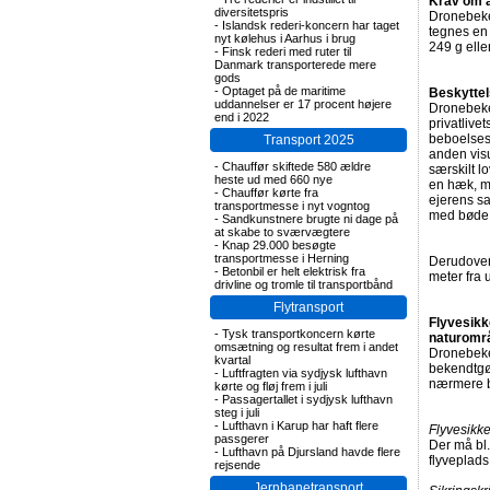
Krav om a
diversitetspris
Dronebeke
-
Islandsk rederi-koncern har taget
tegnes en 
nyt kølehus i Aarhus i brug
249 g elle
-
Finsk rederi med ruter til
Danmark transporterede mere
gods
-
Optaget på de maritime
Beskyttels
uddannelser er 17 procent højere
Dronebeken
end i 2022
privatlive
beboelses
Transport 2025
anden vis
-
Chauffør skiftede 580 ældre
særskilt l
heste ud med 660 nye
en hæk, mu
-
Chauffør kørte fra
ejerens s
transportmesse i nyt vogntog
med bøde
-
Sandkunstnere brugte ni dage på
at skabe to sværvægtere
-
Knap 29.000 besøgte
transportmesse i Herning
Derudover
-
Betonbil er helt elektrisk fra
meter fra 
drivline og tromle til transportbånd
Flytransport
Flyvesikk
-
Tysk transportkoncern kørte
naturomr
omsætning og resultat frem i andet
Dronebeken
kvartal
bekendtgør
-
Luftfragten via sydjysk lufthavn
nærmere be
kørte og fløj frem i juli
-
Passagertallet i sydjysk lufthavn
steg i juli
-
Lufthavn i Karup har haft flere
Flyvesikk
passgerer
Der må bl.
-
Lufthavn på Djursland havde flere
flyveplads 
rejsende
Jernbanetransport