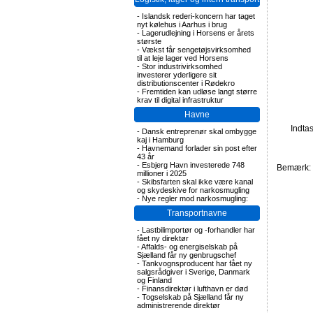
-
Islandsk rederi-koncern har taget
nyt kølehus i Aarhus i brug
-
Lagerudlejning i Horsens er årets
største
-
Vækst får sengetøjsvirksomhed
til at leje lager ved Horsens
-
Stor industrivirksomhed
investerer yderligere sit
distributionscenter i Rødekro
-
Fremtiden kan udløse langt større
krav til digital infrastruktur
Havne
Indta
-
Dansk entreprenør skal ombygge
kaj i Hamburg
-
Havnemand forlader sin post efter
43 år
-
Esbjerg Havn investerede 748
Bemærk: F
millioner i 2025
-
Skibsfarten skal ikke være kanal
og skydeskive for narkosmugling
-
Nye regler mod narkosmugling:
Transportnavne
-
Lastbilimportør og -forhandler har
fået ny direktør
-
Affalds- og energiselskab på
Sjælland får ny genbrugschef
-
Tankvognsproducent har fået ny
salgsrådgiver i Sverige, Danmark
og Finland
-
Finansdirektør i lufthavn er død
-
Togselskab på Sjælland får ny
administrerende direktør