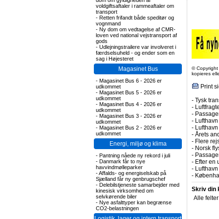
dom om gyldigheden af
voldgiftsaftaler i rammeaftaler om
transport
-
Retten frifandt både speditør og
vognmand
-
Ny dom om vedtagelse af CMR-
loven ved national vejstransport af
gods
-
Udlejningstrailere var involveret i
færdselsuheld - og ender som en
sag i Højesteret
Magasinet Bus
© Copyright
kopieres el
-
Magasinet Bus 6 - 2026 er
Print s
udkommet
-
Magasinet Bus 5 - 2026 er
udkommet
-
Tysk tran
-
Magasinet Bus 4 - 2026 er
-
Luftfragte
udkommet
-
Passagert
-
Magasinet Bus 3 - 2026 er
-
Lufthavn 
udkommet
-
Lufthavn
-
Magasinet Bus 2 - 2026 er
udkommet
-
Årets and
-
Flere rej
Energi, miljø og klima
-
Norsk fly
-
Passagert
-
Pantning nåede ny rekord i juli
-
Danmark får to nye
-
Efter en 
havvindmølleparker
-
Lufthavn 
-
Affalds- og energiselskab på
-
Københav
Sjælland får ny genbrugschef
-
Delebilstjeneste samarbejder med
Skriv din
kinesisk virksomhed om
selvkørende biler
Alle felte
-
Nye asfalttyper kan begrænse
CO2-belastningen
Logistik, lager og intern transport