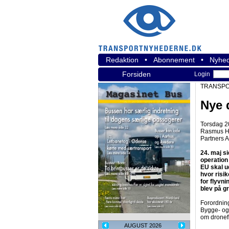
Redaktion
•
Abonnement
•
Nyhed
Forsiden
Login
TRANSPO
Nye 
Torsdag 20
Rasmus Hj
Partners 
24. maj s
operation
EU skal ud
hvor risik
for flyvni
blev på g
Forordning
Bygge- og
om dronefl
AUGUST 2026