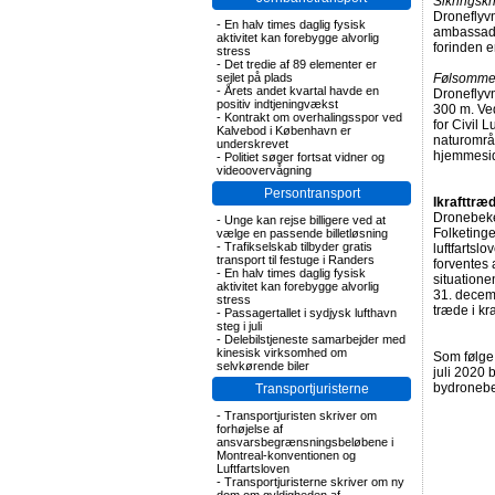
Sikringskr
Droneflyvn
-
En halv times daglig fysisk
ambassader
aktivitet kan forebygge alvorlig
forinden e
stress
-
Det tredie af 89 elementer er
sejlet på plads
Følsomme
-
Årets andet kvartal havde en
Droneflyv
positiv indtjeningvækst
300 m. Ve
-
Kontrakt om overhalingsspor ved
for Civil 
Kalvebod i København er
naturområd
underskrevet
hjemmesi
-
Politiet søger fortsat vidner og
videoovervågning
Persontransport
Ikrafttræ
Dronebeken
-
Unge kan rejse billigere ved at
Folketinge
vælge en passende billetløsning
-
Trafikselskab tilbyder gratis
luftfartsl
transport til festuge i Randers
forventes 
-
En halv times daglig fysisk
situatione
aktivitet kan forebygge alvorlig
31. decemb
stress
træde i kr
-
Passagertallet i sydjysk lufthavn
steg i juli
-
Delebilstjeneste samarbejder med
kinesisk virksomhed om
Som følge 
selvkørende biler
juli 2020 
bydronebe
Transportjuristerne
-
Transportjuristen skriver om
forhøjelse af
ansvarsbegrænsningsbeløbene i
Montreal-konventionen og
Luftfartsloven
-
Transportjuristerne skriver om ny