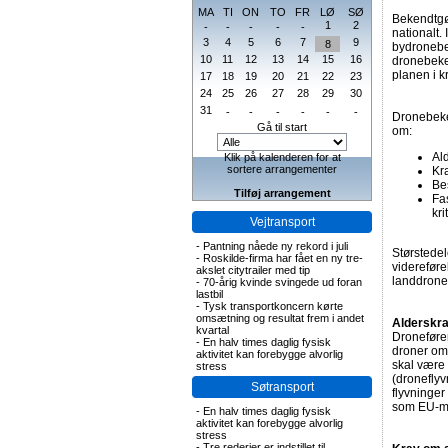
MA
TI
ON
TO
FR
LØ
SØ
Bekendtgør
1
2
-
-
-
-
-
nationalt. 
3
4
5
6
7
9
8
bydronebe
10
11
12
13
14
15
16
dronebeken
planen i k
17
18
19
20
21
22
23
24
25
26
27
28
29
30
31
-
-
-
-
-
-
Dronebeke
Gå til start
om:
Ald
Klik på kalenderen for at
sortere arrangementer
Kr
Bes
Tilføj arrangement
Fa
kr
Vejtransport
-
Pantning nåede ny rekord i juli
Størstede
-
Roskilde-firma har fået en ny tre-
viderefør
akslet citytrailer med tip
landdrone
-
70-årig kvinde svingede ud foran
lastbil
-
Tysk transportkoncern kørte
omsætning og resultat frem i andet
Alderskra
kvartal
Dronefører
-
En halv times daglig fysisk
droner omf
aktivitet kan forebygge alvorlig
skal være 
stress
(droneflyv
Søtransport
flyvninger
som EU-me
-
En halv times daglig fysisk
aktivitet kan forebygge alvorlig
stress
-
Tre rederier er indstillet til