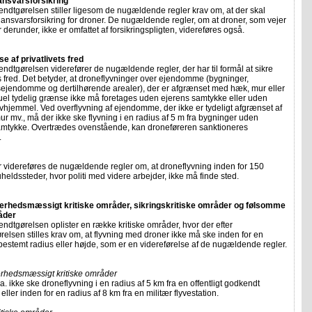
nsvarsforsikring
ndtgørelsen stiller ligesom de nugældende regler krav om, at der skal
ansvarsforsikring for droner. De nugældende regler, om at droner, som vejer
r derunder, ikke er omfattet af forsikringspligten, videreføres også.
e af privatlivets fred
dtgørelsen viderefører de nugældende regler, der har til formål at sikre
ts fred. Det betyder, at droneflyvninger over ejendomme (bygninger,
ejendomme og dertilhørende arealer), der er afgrænset med hæk, mur eller
uel tydelig grænse ikke må foretages uden ejerens samtykke eller uden
ovhjemmel. Ved overflyvning af ejendomme, der ikke er tydeligt afgrænset af
r mv., må der ikke ske flyvning i en radius af 5 m fra bygninger uden
amtykke. Overtrædes ovenstående, kan droneføreren sanktioneres
.
 videreføres de nugældende regler om, at droneflyvning inden for 150
uheldssteder, hvor politi med videre arbejder, ikke må finde sted.
erhedsmæssigt kritiske områder, sikringskritiske områder og følsomme
åder
dtgørelsen oplister en række kritiske områder, hvor der efter
elsen stilles krav om, at flyvning med droner ikke må ske inden for en
stemt radius eller højde, som er en videreførelse af de nugældende regler.
erhedsmæssigt kritiske områder
a. ikke ske droneflyvning i en radius af 5 km fra en offentligt godkendt
eller inden for en radius af 8 km fra en militær flyvestation.