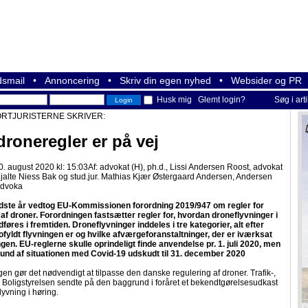
smail
•
Annoncering
•
Skriv din egen nyhed
•
Websider og PR
Husk mig
Glemt login?
Søg i art
RTJURISTERNE SKRIVER:
droneregler er på vej
. august 2020 kl: 15:03
Af:
advokat (H), ph.d., Lissi Andersen Roost, advokat
alte Niess Bak og stud.jur. Mathias Kjær Østergaard Andersen, Andersen
Advoka
idste år vedtog EU-Kommissionen forordning 2019/947 om regler for
 af droner. Forordningen fastsætter regler for, hvordan droneflyvninger i
føres i fremtiden. Droneflyvninger inddeles i tre kategorier, alt efter
ofyldt flyvningen er og hvilke afværgeforanstaltninger, der er iværksat
ngen. EU-reglerne skulle oprindeligt finde anvendelse pr. 1. juli 2020, men
rund af situationen med Covid-19 udskudt til 31. december 2020
en gør det nødvendigt at tilpasse den danske regulering af droner. Trafik-,
 Boligstyrelsen sendte på den baggrund i foråret et bekendtgørelsesudkast
yvning i høring.