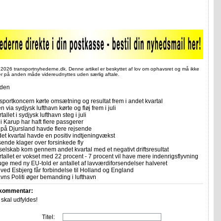
 2026 transportnyhederne.dk. Denne artikel er beskyttet af lov om ophavsret og må ikke
ler på anden måde videreudnyttes uden særlig aftale.
iden
sportkoncern kørte omsætning og resultat frem i andet kvartal
n via sydjysk lufthavn kørte og fløj frem i juli
allet i sydjysk lufthavn steg i juli
i Karup har haft flere passgerer
 på Djursland havde flere rejsende
et kvartal havde en positiv indtjeningvækst
sende klager over forsinkede fly
selskab kom gennem andet kvartal med et negativt driftsresultat
allet er vokset med 22 procent - 7 procent vil have mere indenrigsflyvning
uge med ny EU-told er antallet af lavværdiforsendelser halveret
ved Esbjerg får forbindelse til Holland og England
ns Politi øger bemanding i lufthavn
 kommentar:
r skal udfyldes!
Titel: