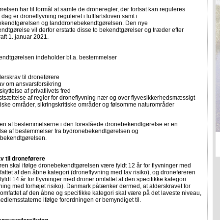
elsen har til formål at samle de droneregler, der fortsat kan reguleres
I dag er droneflyvning reguleret i luftfartsloven samt i
kendtgørelsen og landdronebekendtgørelsen. Den nye
dtgørelse vil derfor erstatte disse to bekendtgørelser og træder efter
raft 1. januar 2021.
ndtgørelsen indeholder bl.a. bestemmelser
erskrav til droneførere
av om ansvarsforsikring
kyttelse af privatlivets fred
stsættelse af regler for droneflyvning nær og over flyvesikkerhedsmæssigt
itiske områder, sikringskritiske områder og følsomme naturområder
len af bestemmelserne i den foreslåede dronebekendtgørelse er en
else af bestemmelser fra bydronebekendtgørelsen og
bekendtgørelsen.
v til droneførere
en skal ifølge dronebekendtgørelsen være fyldt 12 år for flyvninger med
attet af den åbne kategori (droneflyvning med lav risiko), og droneføreren
fyldt 14 år for flyvninger med droner omfattet af den specifikke kategori
ning med forhøjet risiko). Danmark påtænker dermed, at alderskravet for
 omfattet af den åbne og specifikke kategori skal være på det laveste niveau,
dlemsstaterne ifølge forordningen er bemyndiget til.