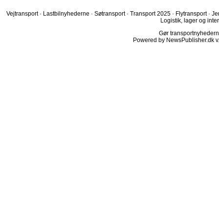
Vejtransport
·
Lastbilnyhederne
·
Søtransport
·
Transport 2025
·
Flytransport
·
Je
Logistik, lager og inte
Gør transportnyhederne.
Powered by NewsPublisher.dk v