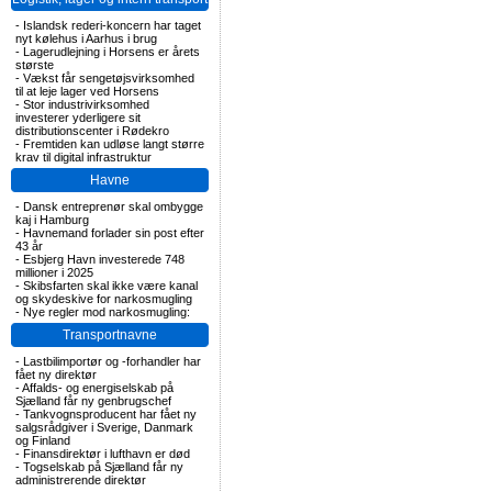
-
Islandsk rederi-koncern har taget
nyt kølehus i Aarhus i brug
-
Lagerudlejning i Horsens er årets
største
-
Vækst får sengetøjsvirksomhed
til at leje lager ved Horsens
-
Stor industrivirksomhed
investerer yderligere sit
distributionscenter i Rødekro
-
Fremtiden kan udløse langt større
krav til digital infrastruktur
Havne
-
Dansk entreprenør skal ombygge
kaj i Hamburg
-
Havnemand forlader sin post efter
43 år
-
Esbjerg Havn investerede 748
millioner i 2025
-
Skibsfarten skal ikke være kanal
og skydeskive for narkosmugling
-
Nye regler mod narkosmugling:
Transportnavne
-
Lastbilimportør og -forhandler har
fået ny direktør
-
Affalds- og energiselskab på
Sjælland får ny genbrugschef
-
Tankvognsproducent har fået ny
salgsrådgiver i Sverige, Danmark
og Finland
-
Finansdirektør i lufthavn er død
-
Togselskab på Sjælland får ny
administrerende direktør