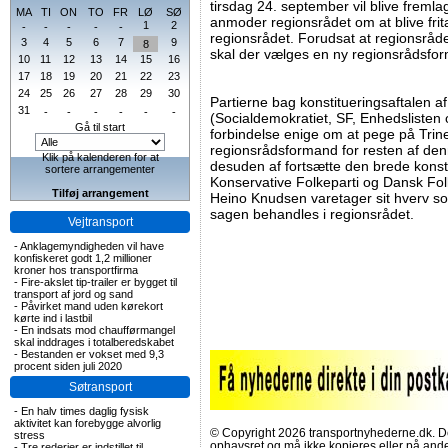
tirsdag 24. september vil blive freml
MA
TI
ON
TO
FR
LØ
SØ
anmoder regionsrådet om at blive frit
1
2
-
-
-
-
-
regionsrådet. Forudsat at regionsr
3
4
5
6
7
9
8
skal der vælges en ny regionsrådsfor
10
11
12
13
14
15
16
17
18
19
20
21
22
23
24
25
26
27
28
29
30
Partierne bag konstitueringsaftalen 
31
-
-
-
-
-
-
(Socialdemokratiet, SF, Enhedslisten 
Gå til start
forbindelse enige om at pege på Trin
regionsrådsformand for resten af den
Klik på kalenderen for at
desuden af fortsætte den brede konst
sortere arrangementer
Konservative Folkeparti og Dansk Fol
Tilføj arrangement
Heino Knudsen varetager sit hverv so
sagen behandles i regionsrådet.
Vejtransport
-
Anklagemyndigheden vil have
konfiskeret godt 1,2 millioner
kroner hos transportfirma
-
Fire-akslet tip-trailer er bygget til
transport af jord og sand
-
Påvirket mand uden kørekort
kørte ind i lastbil
-
En indsats mod chaufførmangel
skal inddrages i totalberedskabet
-
Bestanden er vokset med 9,3
procent siden juli 2020
Søtransport
-
En halv times daglig fysisk
aktivitet kan forebygge alvorlig
© Copyright 2026 transportnyhederne.dk. Den
stress
ophavsret og må ikke kopieres eller på an
-
Tre rederier er indstillet til