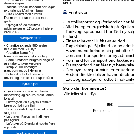
aftale.
diversitetspris
-
Islandsk rederi-koncern har taget
nyt kølehus i Aarhus i brug
Print siden
-
Finsk rederi med ruter til
Danmark transporterede mere
gods
-
Lastbilimportør og -forhandler har få
-
Optaget på de maritime
-
Affalds- og energiselskab på Sjælla
uddannelser er 17 procent højere
-
Tankvognsproducent har fået ny sal
end i 2022
Finland
Transport 2025
-
Finansdirektør i lufthavn er død
-
Togselskab på Sjælland får ny admin
-
Chauffør skiftede 580 ældre
heste ud med 660 nye
-
Havnemand forlader sin post efter 4
-
Chauffør kørte fra
-
Containertransportør får ny adminis
transportmesse i nyt vogntog
-
Formand for transportfond takkede a
-
Sandkunstnere brugte ni dage på
at skabe to sværvægtere
-
Transportfond har fået nyt bestyre
-
Knap 29.000 besøgte
-
Den nye transportminister er uddan
transportmesse i Herning
-
Rederi-direktør bliver havne-direktø
-
Betonbil er helt elektrisk fra
drivline og tromle til transportbånd
-
Lastvognssælger er udlært mekanik
Flytransport
Skriv din kommentar:
-
Tysk transportkoncern kørte
Alle felter skal udfyldes!
omsætning og resultat frem i andet
kvartal
-
Luftfragten via sydjysk lufthavn
Titel:
kørte og fløj frem i juli
-
Passagertallet i sydjysk lufthavn
Kommentar:
steg i juli
-
Lufthavn i Karup har haft flere
passgerer
-
Lufthavn på Djursland havde flere
rejsende
Jernbanetransport