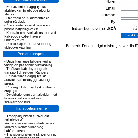
Navn:
-
En halv times daglig fysisk
Email:
aktivitet kan forebygge alvorlig
stress
Adresse:
-
Det tredie af 89 elementer er
sejlet på plads
By:
-
Årets andet kvartal havde en
Indtast bogstaverne:
ÆØÅ
- så
positiv indtjeningvækst
-
Kontrakt om overhalingsspor ved
Kalvebod i København er
underskrevet
-
Politiet søger fortsat vidner og
Bemærk: For at undgå misbrug bliver din IP
videoovervågning
Persontransport
-
Unge kan rejse billigere ved at
vælge en passende billetløsning
-
Trafikselskab tilbyder gratis
transport til festuge i Randers
-
En halv times daglig fysisk
aktivitet kan forebygge alvorlig
stress
-
Passagertallet i sydjysk lufthavn
steg i juli
-
Delebilstjeneste samarbejder med
kinesisk virksomhed om
selvkørende biler
Transportjuristerne
-
Transportjuristen skriver om
forhøjelse af
ansvarsbegrænsningsbeløbene i
Montreal-konventionen og
Luftfartsloven
-
Transportjuristerne skriver om ny