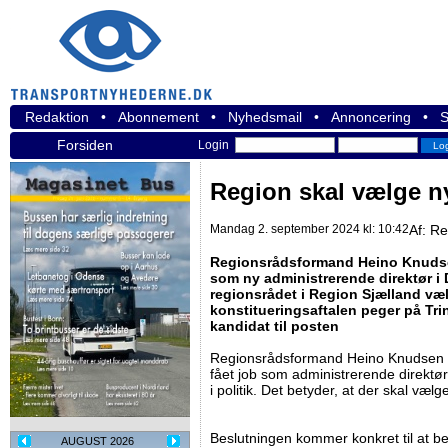
Redaktion
•
Abonnement
•
Nyhedsmail
•
Annoncering
•
S
Forsiden
Login
Region skal vælge n
Mandag 2. september 2024 kl: 10:42
Af:
Re
Regionsrådsformand Heino Knudse
som ny administrerende direktør i
regionsrådet i Region Sjælland væ
konstitueringsaftalen peger på Tri
kandidat til posten
Regionsrådsformand Heino Knudsen ma
fået job som administrerende direktø
i politik. Det betyder, at der skal væl
Beslutningen kommer konkret til at b
AUGUST 2026