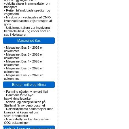
dom om gyldigheden af
voldgiftsaftaler i rammeaftaler om
transport
-
Retten frifandt både speditør og
vognmand
-
Ny dom om vedtagelse af CMR-
loven ved national vejstransport af
gods
-
Udlejningstrailere var involveret i
færdselsuheld - og ender som en
sag i Højesteret
Magasinet Bus
-
Magasinet Bus 6 - 2026 er
udkommet
-
Magasinet Bus 5 - 2026 er
udkommet
-
Magasinet Bus 4 - 2026 er
udkommet
-
Magasinet Bus 3 - 2026 er
udkommet
-
Magasinet Bus 2 - 2026 er
udkommet
Energi, miljø og klima
-
Pantning nåede ny rekord i juli
-
Danmark får to nye
havvindmølleparker
-
Affalds- og energiselskab på
Sjælland får ny genbrugschef
-
Delebilstjeneste samarbejder med
kinesisk virksomhed om
selvkørende biler
-
Nye asfalttyper kan begrænse
CO2-belastningen
Logistik, lager og intern transport