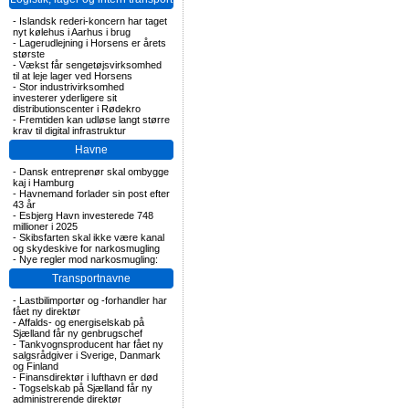
-
Islandsk rederi-koncern har taget
nyt kølehus i Aarhus i brug
-
Lagerudlejning i Horsens er årets
største
-
Vækst får sengetøjsvirksomhed
til at leje lager ved Horsens
-
Stor industrivirksomhed
investerer yderligere sit
distributionscenter i Rødekro
-
Fremtiden kan udløse langt større
krav til digital infrastruktur
Havne
-
Dansk entreprenør skal ombygge
kaj i Hamburg
-
Havnemand forlader sin post efter
43 år
-
Esbjerg Havn investerede 748
millioner i 2025
-
Skibsfarten skal ikke være kanal
og skydeskive for narkosmugling
-
Nye regler mod narkosmugling:
Transportnavne
-
Lastbilimportør og -forhandler har
fået ny direktør
-
Affalds- og energiselskab på
Sjælland får ny genbrugschef
-
Tankvognsproducent har fået ny
salgsrådgiver i Sverige, Danmark
og Finland
-
Finansdirektør i lufthavn er død
-
Togselskab på Sjælland får ny
administrerende direktør