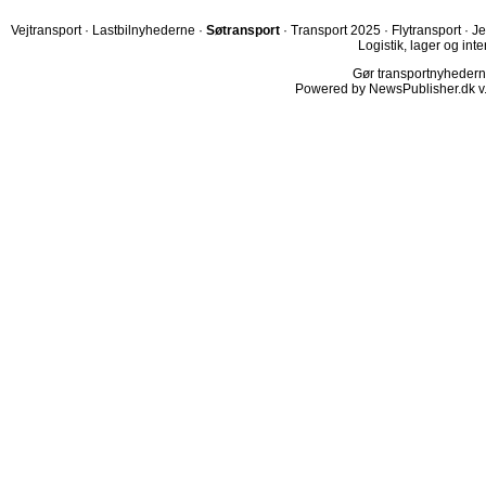
Vejtransport
·
Lastbilnyhederne
·
Søtransport
·
Transport 2025
·
Flytransport
·
Je
Logistik, lager og inte
Gør transportnyhederne.
Powered by NewsPublisher.dk v