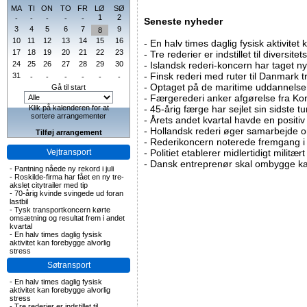
MA
TI
ON
TO
FR
LØ
SØ
1
2
-
-
-
-
-
Seneste nyheder
3
4
5
6
7
9
8
10
11
12
13
14
15
16
-
En halv times daglig fysisk aktivitet
17
18
19
20
21
22
23
-
Tre rederier er indstillet til diversitet
24
25
26
27
28
29
30
-
Islandsk rederi-koncern har taget ny
-
Finsk rederi med ruter til Danmark
31
-
-
-
-
-
-
-
Optaget på de maritime uddannelser
Gå til start
-
Færgerederi anker afgørelse fra Ko
Klik på kalenderen for at
-
45-årig færge har sejlet sin sidste tu
sortere arrangementer
-
Årets andet kvartal havde en positiv
-
Hollandsk rederi øger samarbejde om
Tilføj arrangement
-
Rederikoncern noterede fremgang i f
Vejtransport
-
Politiet etablerer midlertidigt militæ
-
Dansk entreprenør skal ombygge ka
-
Pantning nåede ny rekord i juli
-
Roskilde-firma har fået en ny tre-
akslet citytrailer med tip
-
70-årig kvinde svingede ud foran
lastbil
-
Tysk transportkoncern kørte
omsætning og resultat frem i andet
kvartal
-
En halv times daglig fysisk
aktivitet kan forebygge alvorlig
stress
Søtransport
-
En halv times daglig fysisk
aktivitet kan forebygge alvorlig
stress
-
Tre rederier er indstillet til