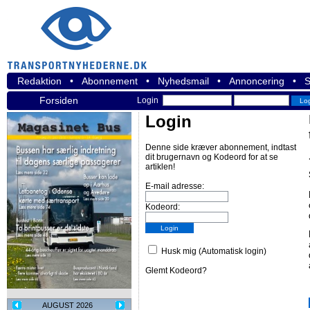
Redaktion
•
Abonnement
•
Nyhedsmail
•
Annoncering
•
S
Forsiden
Login
Login
Denne side kræver abonnement, indtast
dit brugernavn og Kodeord for at se
artiklen!
E-mail adresse:
Kodeord:
Husk mig (Automatisk login)
Glemt Kodeord?
AUGUST 2026