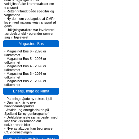
dom om gyldigheden af
voldgiftsaftaler i rammeaftaler om
transport
-
Retten frifandt både speditør og
vognmand
-
Ny dom om vedtagelse af CMR-
loven ved national vejstransport af
gods
-
Udlejningstrailere var involveret i
færdselsuheld - og ender som en
sag i Højesteret
Magasinet Bus
-
Magasinet Bus 6 - 2026 er
udkommet
-
Magasinet Bus 5 - 2026 er
udkommet
-
Magasinet Bus 4 - 2026 er
udkommet
-
Magasinet Bus 3 - 2026 er
udkommet
-
Magasinet Bus 2 - 2026 er
udkommet
Energi, miljø og klima
-
Pantning nåede ny rekord i juli
-
Danmark får to nye
havvindmølleparker
-
Affalds- og energiselskab på
Sjælland får ny genbrugschef
-
Delebilstjeneste samarbejder med
kinesisk virksomhed om
selvkørende biler
-
Nye asfalttyper kan begrænse
CO2-belastningen
Logistik, lager og intern transport