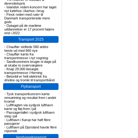
diversitetspris
-
Islandsk rederi-koncern har taget
nyt kølehus i Aarhus i brug
-
Finsk rederi med ruter til
Danmark transporterede mere
gods
-
Optaget på de maritime
uddannelser er 17 procent højere
end i 2022
Transport 2025
-
Chauffør skiftede 580 ældre
heste ud med 660 nye
-
Chauffør kørte fra
transportmesse i nyt vogntog
-
Sandkunstnere brugte ni dage på
at skabe to sværvægtere
-
Knap 29.000 besøgte
transportmesse i Herning
-
Betonbil er helt elektrisk fra
drivline og tromle til transportbånd
Flytransport
-
Tysk transportkoncern kørte
omsætning og resultat frem i andet
kvartal
-
Luftfragten via sydjysk lufthavn
kørte og fløj frem i juli
-
Passagertallet i sydjysk lufthavn
steg i juli
-
Lufthavn i Karup har haft flere
passgerer
-
Lufthavn på Djursland havde flere
rejsende
Jernbanetransport