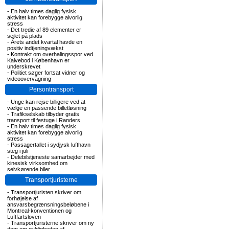
-
En halv times daglig fysisk
aktivitet kan forebygge alvorlig
stress
-
Det tredie af 89 elementer er
sejlet på plads
-
Årets andet kvartal havde en
positiv indtjeningvækst
-
Kontrakt om overhalingsspor ved
Kalvebod i København er
underskrevet
-
Politiet søger fortsat vidner og
videoovervågning
Persontransport
-
Unge kan rejse billigere ved at
vælge en passende billetløsning
-
Trafikselskab tilbyder gratis
transport til festuge i Randers
-
En halv times daglig fysisk
aktivitet kan forebygge alvorlig
stress
-
Passagertallet i sydjysk lufthavn
steg i juli
-
Delebilstjeneste samarbejder med
kinesisk virksomhed om
selvkørende biler
Transportjuristerne
-
Transportjuristen skriver om
forhøjelse af
ansvarsbegrænsningsbeløbene i
Montreal-konventionen og
Luftfartsloven
-
Transportjuristerne skriver om ny