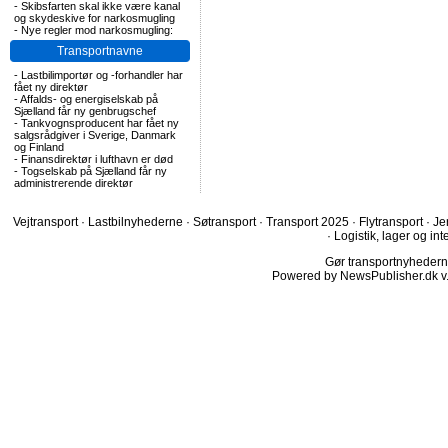
-
Skibsfarten skal ikke være kanal
og skydeskive for narkosmugling
-
Nye regler mod narkosmugling:
Transportnavne
-
Lastbilimportør og -forhandler har
fået ny direktør
-
Affalds- og energiselskab på
Sjælland får ny genbrugschef
-
Tankvognsproducent har fået ny
salgsrådgiver i Sverige, Danmark
og Finland
-
Finansdirektør i lufthavn er død
-
Togselskab på Sjælland får ny
administrerende direktør
Vejtransport
·
Lastbilnyhederne
·
Søtransport
·
Transport 2025
·
Flytransport
·
Je
·
Logistik, lager og int
Gør transportnyhederne.
Powered by NewsPublisher.dk v