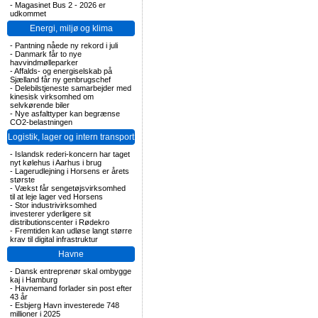
-
Magasinet Bus 2 - 2026 er
udkommet
Energi, miljø og klima
-
Pantning nåede ny rekord i juli
-
Danmark får to nye
havvindmølleparker
-
Affalds- og energiselskab på
Sjælland får ny genbrugschef
-
Delebilstjeneste samarbejder med
kinesisk virksomhed om
selvkørende biler
-
Nye asfalttyper kan begrænse
CO2-belastningen
Logistik, lager og intern transport
-
Islandsk rederi-koncern har taget
nyt kølehus i Aarhus i brug
-
Lagerudlejning i Horsens er årets
største
-
Vækst får sengetøjsvirksomhed
til at leje lager ved Horsens
-
Stor industrivirksomhed
investerer yderligere sit
distributionscenter i Rødekro
-
Fremtiden kan udløse langt større
krav til digital infrastruktur
Havne
-
Dansk entreprenør skal ombygge
kaj i Hamburg
-
Havnemand forlader sin post efter
43 år
-
Esbjerg Havn investerede 748
millioner i 2025