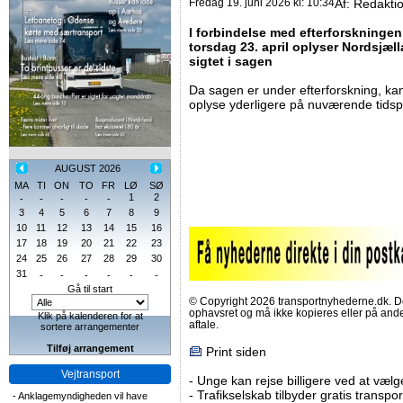
Fredag 19. juni 2026 kl: 10:34
Af:
Redakti
I forbindelse med efterforskninge
torsdag 23. april oplyser Nordsjælla
sigtet i sagen
Da sagen er under efterforskning, kan 
oplyse yderligere på nuværende tidsp
AUGUST 2026
MA
TI
ON
TO
FR
LØ
SØ
1
2
-
-
-
-
-
3
4
5
6
7
8
9
10
11
12
13
14
15
16
17
18
19
20
21
22
23
24
25
26
27
28
29
30
31
-
-
-
-
-
-
Gå til start
© Copyright 2026 transportnyhederne.dk. Den
ophavsret og må ikke kopieres eller på an
Klik på kalenderen for at
aftale.
sortere arrangementer
Tilføj arrangement
Print siden
Vejtransport
-
Unge kan rejse billigere ved at vælg
-
Trafikselskab tilbyder gratis transpor
-
Anklagemyndigheden vil have