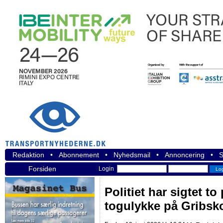
Redaktion
•
Abonnement
•
Nyhedsmail
•
Annoncering
•
S
Forsiden
Login
Politiet har sigtet to
togulykke på Gribs