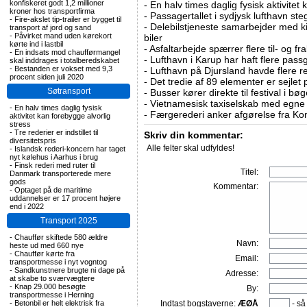
konfiskeret godt 1,2 millioner
-
En halv times daglig fysisk aktivitet
kroner hos transportfirma
-
Passagertallet i sydjysk lufthavn steg 
-
Fire-akslet tip-trailer er bygget til
-
Delebilstjeneste samarbejder med 
transport af jord og sand
-
Påvirket mand uden kørekort
biler
kørte ind i lastbil
-
Asfaltarbejde spærrer flere til- og 
-
En indsats mod chaufførmangel
-
Lufthavn i Karup har haft flere pass
skal inddrages i totalberedskabet
-
Bestanden er vokset med 9,3
-
Lufthavn på Djursland havde flere r
procent siden juli 2020
-
Det tredie af 89 elementer er sejlet 
Søtransport
-
Busser kører direkte til festival i 
-
Vietnamesisk taxiselskab med egne e
-
En halv times daglig fysisk
-
Færgerederi anker afgørelse fra Ko
aktivitet kan forebygge alvorlig
stress
-
Tre rederier er indstillet til
Skriv din kommentar:
diversitetspris
Alle felter skal udfyldes!
-
Islandsk rederi-koncern har taget
nyt kølehus i Aarhus i brug
-
Finsk rederi med ruter til
Titel:
Danmark transporterede mere
gods
Kommentar:
-
Optaget på de maritime
uddannelser er 17 procent højere
end i 2022
Transport 2025
-
Chauffør skiftede 580 ældre
Navn:
heste ud med 660 nye
-
Chauffør kørte fra
Email:
transportmesse i nyt vogntog
-
Sandkunstnere brugte ni dage på
Adresse:
at skabe to sværvægtere
-
Knap 29.000 besøgte
By:
transportmesse i Herning
-
Betonbil er helt elektrisk fra
Indtast bogstaverne:
ÆØÅ
- så