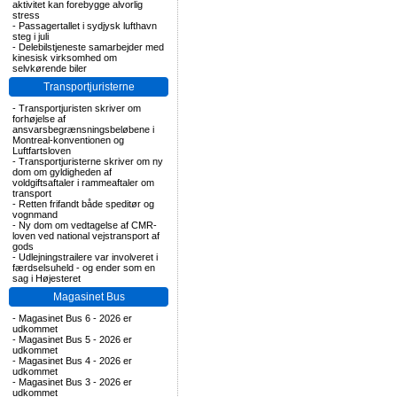
aktivitet kan forebygge alvorlig
stress
-
Passagertallet i sydjysk lufthavn
steg i juli
-
Delebilstjeneste samarbejder med
kinesisk virksomhed om
selvkørende biler
Transportjuristerne
-
Transportjuristen skriver om
forhøjelse af
ansvarsbegrænsningsbeløbene i
Montreal-konventionen og
Luftfartsloven
-
Transportjuristerne skriver om ny
dom om gyldigheden af
voldgiftsaftaler i rammeaftaler om
transport
-
Retten frifandt både speditør og
vognmand
-
Ny dom om vedtagelse af CMR-
loven ved national vejstransport af
gods
-
Udlejningstrailere var involveret i
færdselsuheld - og ender som en
sag i Højesteret
Magasinet Bus
-
Magasinet Bus 6 - 2026 er
udkommet
-
Magasinet Bus 5 - 2026 er
udkommet
-
Magasinet Bus 4 - 2026 er
udkommet
-
Magasinet Bus 3 - 2026 er
udkommet