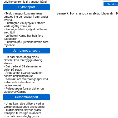
drivline og tromle til transportbånd
Flytransport
Bemærk: For at undgå misbrug bliver din IP
-
Tysk transportkoncern kørte
omsætning og resultat frem i andet
kvartal
-
Luftfragten via sydjysk lufthavn
kørte og fløj frem i juli
-
Passagertallet i sydjysk lufthavn
steg i juli
-
Lufthavn i Karup har haft flere
passgerer
-
Lufthavn på Djursland havde flere
rejsende
Jernbanetransport
-
En halv times daglig fysisk
aktivitet kan forebygge alvorlig
stress
-
Det tredie af 89 elementer er
sejlet på plads
-
Årets andet kvartal havde en
positiv indtjeningvækst
-
Kontrakt om overhalingsspor ved
Kalvebod i København er
underskrevet
-
Politiet søger fortsat vidner og
videoovervågning
Persontransport
-
Unge kan rejse billigere ved at
vælge en passende billetløsning
-
Trafikselskab tilbyder gratis
transport til festuge i Randers
-
En halv times daglig fysisk