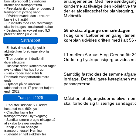
arrangementer. Med flere søndagsafga
konfiskeret godt 1,2 millioner
kroner hos transportfirma
kunderne at tilvælge den kollektive tr
-
Fire-akslet tip-trailer er bygget til
der er afdelingschef for planlægning, 
transport af jord og sand
Midttrafik.
-
Påvirket mand uden kørekort
kørte ind i lastbil
-
En indsats mod chaufførmangel
skal inddrages i totalberedskabet
56 ekstra afgange om søndagen
-
Bestanden er vokset med 9,3
procent siden juli 2020
I dag kører Letbanen én gang i tim
køreplan udvides driften med i alt 5
Søtransport
-
En halv times daglig fysisk
aktivitet kan forebygge alvorlig
L1 mellem Aarhus H og Grenaa får 3
stress
-
Tre rederier er indstillet til
Odder og Lystrup/Lisbjerg udvides m
diversitetspris
-
Islandsk rederi-koncern har taget
nyt kølehus i Aarhus i brug
-
Finsk rederi med ruter til
Samtidig fastholdes de samme afgan
Danmark transporterede mere
lørdage. Det skal gøre køreplanen me
gods
passagererne.
-
Optaget på de maritime
uddannelser er 17 procent højere
end i 2022
Transport 2025
Målet er, at afgangstiderne bliver ne
skal forholde sig til særlige søndagst
-
Chauffør skiftede 580 ældre
heste ud med 660 nye
-
Chauffør kørte fra
transportmesse i nyt vogntog
-
Sandkunstnere brugte ni dage på
at skabe to sværvægtere
-
Knap 29.000 besøgte
transportmesse i Herning
-
Betonbil er helt elektrisk fra