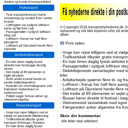
drivline og tromle til transportbånd
Flytransport
-
Tysk transportkoncern kørte
omsætning og resultat frem i andet
kvartal
-
Luftfragten via sydjysk lufthavn
© Copyright 2026 transportnyhederne.dk. Den
kørte og fløj frem i juli
ophavsret og må ikke kopieres eller på an
-
Passagertallet i sydjysk lufthavn
aftale.
steg i juli
-
Lufthavn i Karup har haft flere
passgerer
Print siden
-
Lufthavn på Djursland havde flere
rejsende
-
Unge kan rejse billigere ved at vælg
Jernbanetransport
-
Trafikselskab tilbyder gratis transpor
-
En halv times daglig fysisk aktivitet
-
En halv times daglig fysisk
aktivitet kan forebygge alvorlig
-
Passagertallet i sydjysk lufthavn steg 
stress
-
Delebilstjeneste samarbejder med 
-
Det tredie af 89 elementer er
biler
sejlet på plads
-
Årets andet kvartal havde en
-
Asfaltarbejde spærrer flere til- og 
positiv indtjeningvækst
-
Lufthavn i Karup har haft flere pass
-
Kontrakt om overhalingsspor ved
-
Lufthavn på Djursland havde flere r
Kalvebod i København er
underskrevet
-
Det tredie af 89 elementer er sejlet 
-
Politiet søger fortsat vidner og
-
Busser kører direkte til festival i 
videoovervågning
-
Vietnamesisk taxiselskab med egne e
Persontransport
-
Færgerederi anker afgørelse fra Ko
-
Unge kan rejse billigere ved at
Skriv din kommentar:
vælge en passende billetløsning
-
Trafikselskab tilbyder gratis
Alle felter skal udfyldes!
transport til festuge i Randers
-
En halv times daglig fysisk