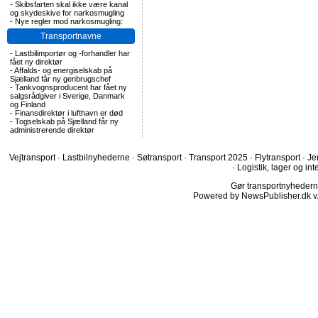
-
Skibsfarten skal ikke være kanal
og skydeskive for narkosmugling
-
Nye regler mod narkosmugling:
Transportnavne
-
Lastbilimportør og -forhandler har
fået ny direktør
-
Affalds- og energiselskab på
Sjælland får ny genbrugschef
-
Tankvognsproducent har fået ny
salgsrådgiver i Sverige, Danmark
og Finland
-
Finansdirektør i lufthavn er død
-
Togselskab på Sjælland får ny
administrerende direktør
Vejtransport
·
Lastbilnyhederne
·
Søtransport
·
Transport 2025
·
Flytransport
·
Je
·
Logistik, lager og int
Gør transportnyhederne.
Powered by NewsPublisher.dk v