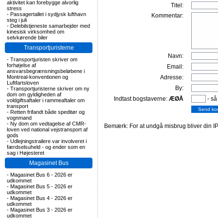
aktivitet kan forebygge alvorlig
Titel:
stress
-
Passagertallet i sydjysk lufthavn
Kommentar:
steg i juli
-
Delebilstjeneste samarbejder med
kinesisk virksomhed om
selvkørende biler
Transportjuristerne
Navn:
-
Transportjuristen skriver om
forhøjelse af
Email:
ansvarsbegrænsningsbeløbene i
Montreal-konventionen og
Adresse:
Luftfartsloven
By:
-
Transportjuristerne skriver om ny
dom om gyldigheden af
Indtast bogstaverne:
ÆØÅ
- så
voldgiftsaftaler i rammeaftaler om
transport
-
Retten frifandt både speditør og
vognmand
-
Ny dom om vedtagelse af CMR-
Bemærk: For at undgå misbrug bliver din IP
loven ved national vejstransport af
gods
-
Udlejningstrailere var involveret i
færdselsuheld - og ender som en
sag i Højesteret
Magasinet Bus
-
Magasinet Bus 6 - 2026 er
udkommet
-
Magasinet Bus 5 - 2026 er
udkommet
-
Magasinet Bus 4 - 2026 er
udkommet
-
Magasinet Bus 3 - 2026 er
udkommet