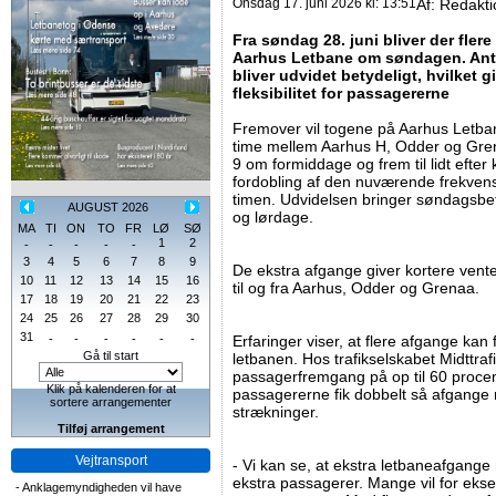
Onsdag 17. juni 2026 kl: 13:51
Af:
Redakti
Fra søndag 28. juni bliver der fler
Aarhus Letbane om søndagen. Anta
bliver udvidet betydeligt, hvilket g
fleksibilitet for passagererne
Fremover vil togene på Aarhus Letb
time mellem Aarhus H, Odder og Grena
9 om formiddage og frem til lidt efte
fordobling af den nuværende frekvens
timen. Udvidelsen bringer søndagsb
AUGUST 2026
og lørdage.
MA
TI
ON
TO
FR
LØ
SØ
1
2
-
-
-
-
-
3
4
5
6
7
8
9
De ekstra afgange giver kortere ven
10
11
12
13
14
15
16
til og fra Aarhus, Odder og Grenaa.
17
18
19
20
21
22
23
24
25
26
27
28
29
30
31
-
-
-
-
-
-
Erfaringer viser, at flere afgange kan 
Gå til start
letbanen. Hos trafikselskabet Midttra
passagerfremgang på op til 60 procen
Klik på kalenderen for at
passagererne fik dobbelt så afgange
sortere arrangementer
strækninger.
Tilføj arrangement
Vejtransport
- Vi kan se, at ekstra letbaneafgange 
ekstra passagerer. Mange vil for eksem
-
Anklagemyndigheden vil have