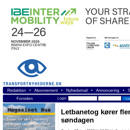
Redaktion
•
Abonnement
•
Nyhedsmail
•
Annoncering
•
S
Forsiden
Login
Letbanetog kører fl
søndagen