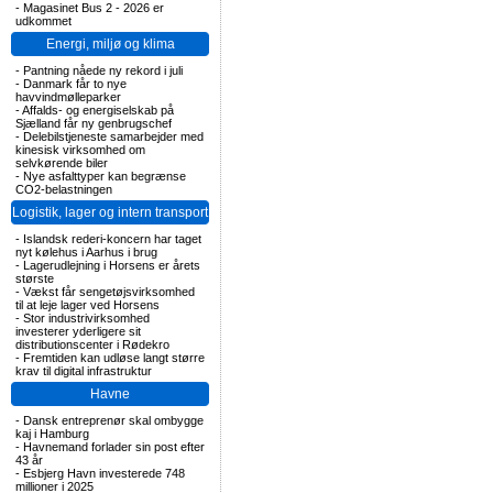
-
Magasinet Bus 2 - 2026 er
udkommet
Energi, miljø og klima
-
Pantning nåede ny rekord i juli
-
Danmark får to nye
havvindmølleparker
-
Affalds- og energiselskab på
Sjælland får ny genbrugschef
-
Delebilstjeneste samarbejder med
kinesisk virksomhed om
selvkørende biler
-
Nye asfalttyper kan begrænse
CO2-belastningen
Logistik, lager og intern transport
-
Islandsk rederi-koncern har taget
nyt kølehus i Aarhus i brug
-
Lagerudlejning i Horsens er årets
største
-
Vækst får sengetøjsvirksomhed
til at leje lager ved Horsens
-
Stor industrivirksomhed
investerer yderligere sit
distributionscenter i Rødekro
-
Fremtiden kan udløse langt større
krav til digital infrastruktur
Havne
-
Dansk entreprenør skal ombygge
kaj i Hamburg
-
Havnemand forlader sin post efter
43 år
-
Esbjerg Havn investerede 748
millioner i 2025