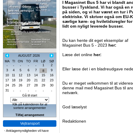
I Magasinet Bus 5 har vi blandt and
busser i Tyskland. Vi har også en 
på siden, og vi har været en tur i P
elektriske. Vi skriver også om EU
særlige køre- og hviletidsregler for
lidt om nyligt leverede busser.
Du kan hente dit eget eksemplar af
Magasinet Bus 5 - 2023
her:
Læse det online
her:
AUGUST 2026
MA
TI
ON
TO
FR
LØ
SØ
1
2
-
-
-
-
-
Eller læse det i en bladreudgave nede
3
4
5
6
7
9
8
10
11
12
13
14
15
16
17
18
19
20
21
22
23
Du er meget velkommen til at videre
24
25
26
27
28
29
30
denne mail med Magasinet Bus til andr
31
-
-
-
-
-
-
netværk.
Gå til start
Klik på kalenderen for at
God læselyst
sortere arrangementer
Tilføj arrangement
Redaktionen
Vejtransport
-
Anklagemyndigheden vil have