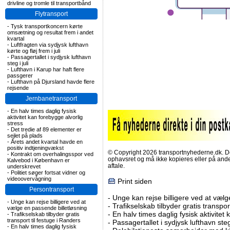
drivline og tromle til transportbånd
Flytransport
-
Tysk transportkoncern kørte
omsætning og resultat frem i andet
kvartal
-
Luftfragten via sydjysk lufthavn
kørte og fløj frem i juli
-
Passagertallet i sydjysk lufthavn
steg i juli
-
Lufthavn i Karup har haft flere
passgerer
-
Lufthavn på Djursland havde flere
rejsende
Jernbanetransport
-
En halv times daglig fysisk
aktivitet kan forebygge alvorlig
stress
-
Det tredie af 89 elementer er
sejlet på plads
-
Årets andet kvartal havde en
positiv indtjeningvækst
© Copyright 2026 transportnyhederne.dk. Den
-
Kontrakt om overhalingsspor ved
ophavsret og må ikke kopieres eller på an
Kalvebod i København er
aftale.
underskrevet
-
Politiet søger fortsat vidner og
videoovervågning
Print siden
Persontransport
-
Unge kan rejse billigere ved at vælg
-
Unge kan rejse billigere ved at
-
Trafikselskab tilbyder gratis transpor
vælge en passende billetløsning
-
En halv times daglig fysisk aktivitet
-
Trafikselskab tilbyder gratis
transport til festuge i Randers
-
Passagertallet i sydjysk lufthavn steg 
-
En halv times daglig fysisk