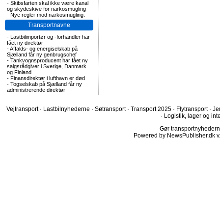
-
Skibsfarten skal ikke være kanal
og skydeskive for narkosmugling
-
Nye regler mod narkosmugling:
Transportnavne
-
Lastbilimportør og -forhandler har
fået ny direktør
-
Affalds- og energiselskab på
Sjælland får ny genbrugschef
-
Tankvognsproducent har fået ny
salgsrådgiver i Sverige, Danmark
og Finland
-
Finansdirektør i lufthavn er død
-
Togselskab på Sjælland får ny
administrerende direktør
Vejtransport
·
Lastbilnyhederne
·
Søtransport
·
Transport 2025
·
Flytransport
·
Je
·
Logistik, lager og int
Gør transportnyhederne.
Powered by NewsPublisher.dk v