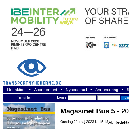
Redaktion
•
Abonnement
•
Nyhedsmail
•
Annoncering
•
S
Forsiden
Login
Magasinet Bus 5 - 2
Onsdag 31. maj 2023 kl: 15:18
Af:
Redakti