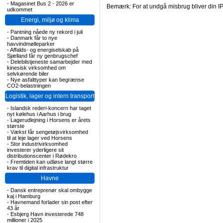
-
Magasinet Bus 2 - 2026 er
Bemærk: For at undgå misbrug bliver din IP
udkommet
Energi, miljø og klima
-
Pantning nåede ny rekord i juli
-
Danmark får to nye
havvindmølleparker
-
Affalds- og energiselskab på
Sjælland får ny genbrugschef
-
Delebilstjeneste samarbejder med
kinesisk virksomhed om
selvkørende biler
-
Nye asfalttyper kan begrænse
CO2-belastningen
Logistik, lager og intern transport
-
Islandsk rederi-koncern har taget
nyt kølehus i Aarhus i brug
-
Lagerudlejning i Horsens er årets
største
-
Vækst får sengetøjsvirksomhed
til at leje lager ved Horsens
-
Stor industrivirksomhed
investerer yderligere sit
distributionscenter i Rødekro
-
Fremtiden kan udløse langt større
krav til digital infrastruktur
Havne
-
Dansk entreprenør skal ombygge
kaj i Hamburg
-
Havnemand forlader sin post efter
43 år
-
Esbjerg Havn investerede 748
millioner i 2025