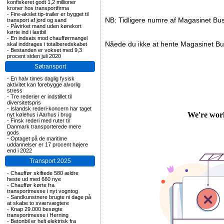
konfiskeret godt 1,2 millioner
kroner hos transportfirma
-
Fire-akslet tip-trailer er bygget til
NB: Tidligere numre af Magasinet Bu
transport af jord og sand
-
Påvirket mand uden kørekort
kørte ind i lastbil
-
En indsats mod chaufførmangel
Nåede du ikke at hente Magasinet Bu
skal inddrages i totalberedskabet
-
Bestanden er vokset med 9,3
procent siden juli 2020
Søtransport
-
En halv times daglig fysisk
aktivitet kan forebygge alvorlig
stress
-
Tre rederier er indstillet til
diversitetspris
-
Islandsk rederi-koncern har taget
nyt kølehus i Aarhus i brug
-
Finsk rederi med ruter til
Danmark transporterede mere
gods
-
Optaget på de maritime
uddannelser er 17 procent højere
end i 2022
Transport 2025
-
Chauffør skiftede 580 ældre
heste ud med 660 nye
-
Chauffør kørte fra
transportmesse i nyt vogntog
-
Sandkunstnere brugte ni dage på
at skabe to sværvægtere
-
Knap 29.000 besøgte
transportmesse i Herning
-
Betonbil er helt elektrisk fra