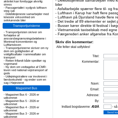
-
Delebilstjeneste samarbejder med 
aktivitet kan forebygge alvorlig
biler
stress
-
Passagertallet i sydjysk lufthavn
-
Asfaltarbejde spærrer flere til- og 
steg i juli
-
Lufthavn i Karup har haft flere pass
-
Delebilstjeneste samarbejder med
-
Lufthavn på Djursland havde flere r
kinesisk virksomhed om
selvkørende biler
-
Det tredie af 89 elementer er sejlet 
-
Busser kører direkte til festival i 
Transportjuristerne
-
Vietnamesisk taxiselskab med egne e
-
Transportjuristen skriver om
-
Færgerederi anker afgørelse fra Ko
forhøjelse af
ansvarsbegrænsningsbeløbene i
Skriv din kommentar:
Montreal-konventionen og
Luftfartsloven
Alle felter skal udfyldes!
-
Transportjuristerne skriver om ny
dom om gyldigheden af
voldgiftsaftaler i rammeaftaler om
Titel:
transport
-
Retten frifandt både speditør og
Kommentar:
vognmand
-
Ny dom om vedtagelse af CMR-
loven ved national vejstransport af
gods
-
Udlejningstrailere var involveret i
færdselsuheld - og ender som en
sag i Højesteret
Navn:
Magasinet Bus
Email:
-
Magasinet Bus 6 - 2026 er
Adresse:
udkommet
By:
-
Magasinet Bus 5 - 2026 er
udkommet
Indtast bogstaverne:
ÆØÅ
- så
-
Magasinet Bus 4 - 2026 er
udkommet
-
Magasinet Bus 3 - 2026 er
udkommet