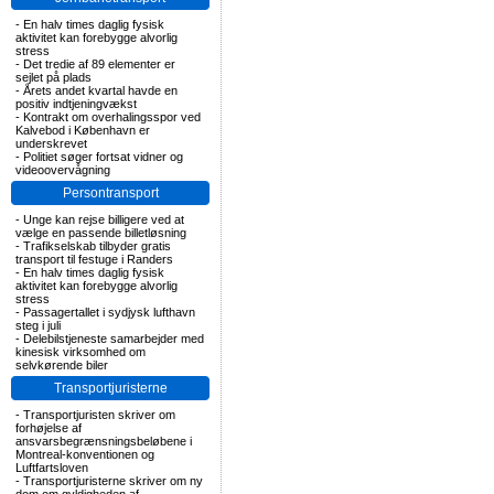
-
En halv times daglig fysisk
aktivitet kan forebygge alvorlig
stress
-
Det tredie af 89 elementer er
sejlet på plads
-
Årets andet kvartal havde en
positiv indtjeningvækst
-
Kontrakt om overhalingsspor ved
Kalvebod i København er
underskrevet
-
Politiet søger fortsat vidner og
videoovervågning
Persontransport
-
Unge kan rejse billigere ved at
vælge en passende billetløsning
-
Trafikselskab tilbyder gratis
transport til festuge i Randers
-
En halv times daglig fysisk
aktivitet kan forebygge alvorlig
stress
-
Passagertallet i sydjysk lufthavn
steg i juli
-
Delebilstjeneste samarbejder med
kinesisk virksomhed om
selvkørende biler
Transportjuristerne
-
Transportjuristen skriver om
forhøjelse af
ansvarsbegrænsningsbeløbene i
Montreal-konventionen og
Luftfartsloven
-
Transportjuristerne skriver om ny