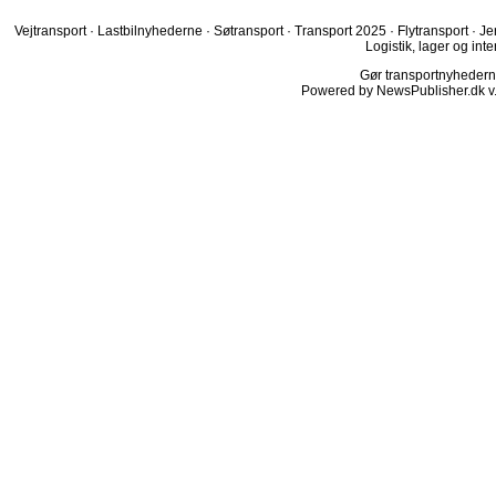
Vejtransport
·
Lastbilnyhederne
·
Søtransport
·
Transport 2025
·
Flytransport
·
Je
Logistik, lager og inte
Gør transportnyhederne.
Powered by NewsPublisher.dk v