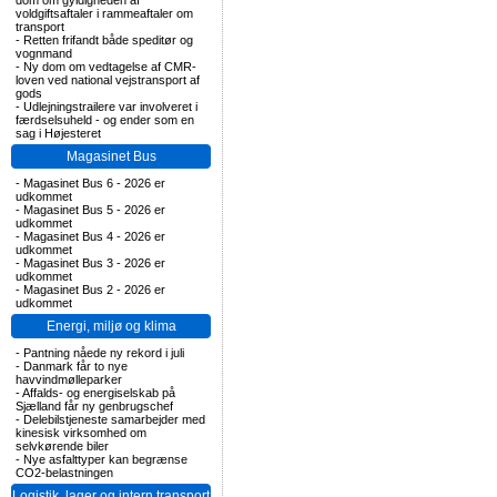
dom om gyldigheden af
voldgiftsaftaler i rammeaftaler om
transport
-
Retten frifandt både speditør og
vognmand
-
Ny dom om vedtagelse af CMR-
loven ved national vejstransport af
gods
-
Udlejningstrailere var involveret i
færdselsuheld - og ender som en
sag i Højesteret
Magasinet Bus
-
Magasinet Bus 6 - 2026 er
udkommet
-
Magasinet Bus 5 - 2026 er
udkommet
-
Magasinet Bus 4 - 2026 er
udkommet
-
Magasinet Bus 3 - 2026 er
udkommet
-
Magasinet Bus 2 - 2026 er
udkommet
Energi, miljø og klima
-
Pantning nåede ny rekord i juli
-
Danmark får to nye
havvindmølleparker
-
Affalds- og energiselskab på
Sjælland får ny genbrugschef
-
Delebilstjeneste samarbejder med
kinesisk virksomhed om
selvkørende biler
-
Nye asfalttyper kan begrænse
CO2-belastningen
Logistik, lager og intern transport