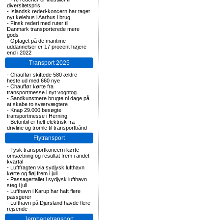
diversitetspris
-
Islandsk rederi-koncern har taget
nyt kølehus i Aarhus i brug
-
Finsk rederi med ruter til
Danmark transporterede mere
gods
-
Optaget på de maritime
uddannelser er 17 procent højere
end i 2022
Transport 2025
-
Chauffør skiftede 580 ældre
heste ud med 660 nye
-
Chauffør kørte fra
transportmesse i nyt vogntog
-
Sandkunstnere brugte ni dage på
at skabe to sværvægtere
-
Knap 29.000 besøgte
transportmesse i Herning
-
Betonbil er helt elektrisk fra
drivline og tromle til transportbånd
Flytransport
-
Tysk transportkoncern kørte
omsætning og resultat frem i andet
kvartal
-
Luftfragten via sydjysk lufthavn
kørte og fløj frem i juli
-
Passagertallet i sydjysk lufthavn
steg i juli
-
Lufthavn i Karup har haft flere
passgerer
-
Lufthavn på Djursland havde flere
rejsende
Jernbanetransport