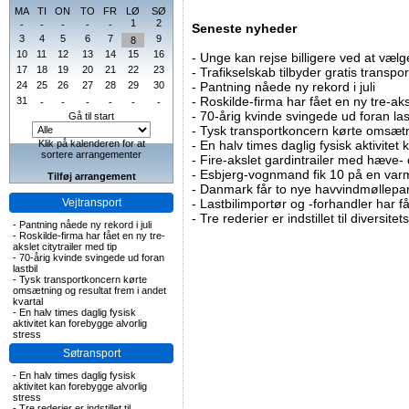
MA
TI
ON
TO
FR
LØ
SØ
1
2
-
-
-
-
-
Seneste nyheder
3
4
5
6
7
9
8
10
11
12
13
14
15
16
-
Unge kan rejse billigere ved at vælg
17
18
19
20
21
22
23
-
Trafikselskab tilbyder gratis transpor
24
25
26
27
28
29
30
-
Pantning nåede ny rekord i juli
-
Roskilde-firma har fået en ny tre-aksl
31
-
-
-
-
-
-
-
70-årig kvinde svingede ud foran las
Gå til start
-
Tysk transportkoncern kørte omsætni
Klik på kalenderen for at
-
En halv times daglig fysisk aktivitet
sortere arrangementer
-
Fire-akslet gardintrailer med hæve-
-
Esbjerg-vognmand fik 10 på en va
Tilføj arrangement
-
Danmark får to nye havvindmøllepa
Vejtransport
-
Lastbilimportør og -forhandler har få
-
Tre rederier er indstillet til diversitet
-
Pantning nåede ny rekord i juli
-
Roskilde-firma har fået en ny tre-
akslet citytrailer med tip
-
70-årig kvinde svingede ud foran
lastbil
-
Tysk transportkoncern kørte
omsætning og resultat frem i andet
kvartal
-
En halv times daglig fysisk
aktivitet kan forebygge alvorlig
stress
Søtransport
-
En halv times daglig fysisk
aktivitet kan forebygge alvorlig
stress
-
Tre rederier er indstillet til