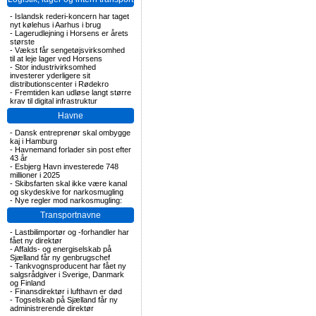
-
Islandsk rederi-koncern har taget
nyt kølehus i Aarhus i brug
-
Lagerudlejning i Horsens er årets
største
-
Vækst får sengetøjsvirksomhed
til at leje lager ved Horsens
-
Stor industrivirksomhed
investerer yderligere sit
distributionscenter i Rødekro
-
Fremtiden kan udløse langt større
krav til digital infrastruktur
Havne
-
Dansk entreprenør skal ombygge
kaj i Hamburg
-
Havnemand forlader sin post efter
43 år
-
Esbjerg Havn investerede 748
millioner i 2025
-
Skibsfarten skal ikke være kanal
og skydeskive for narkosmugling
-
Nye regler mod narkosmugling:
Transportnavne
-
Lastbilimportør og -forhandler har
fået ny direktør
-
Affalds- og energiselskab på
Sjælland får ny genbrugschef
-
Tankvognsproducent har fået ny
salgsrådgiver i Sverige, Danmark
og Finland
-
Finansdirektør i lufthavn er død
-
Togselskab på Sjælland får ny
administrerende direktør