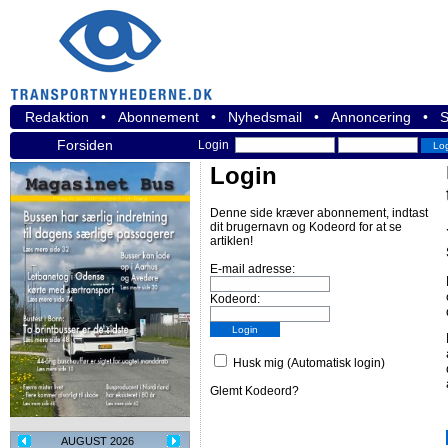
Redaktion
•
Abonnement
•
Nyhedsmail
•
Annoncering
•
S
Forsiden
Login
Login
Denne side kræver abonnement, indtast
dit brugernavn og Kodeord for at se
artiklen!
E-mail adresse:
Kodeord:
Husk mig (Automatisk login)
Glemt Kodeord?
AUGUST 2026