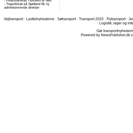
-
Finansdirektør i lufthavn er død
-
Togselskab på Sjælland får ny
administrerende direktør
Vejtransport
·
Lastbilnyhederne
·
Søtransport
·
Transport 2025
·
Flytransport
·
Je
·
Logistik, lager og int
Gør transportnyhederne.
Powered by NewsPublisher.dk v