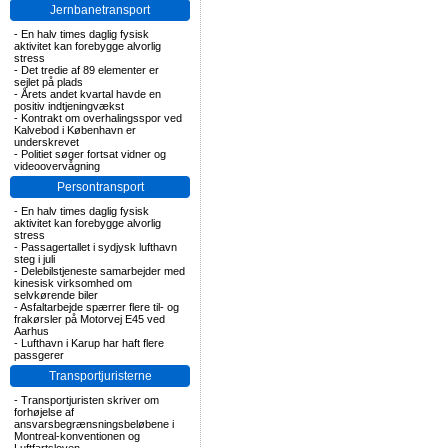
Jernbanetransport
-
En halv times daglig fysisk
aktivitet kan forebygge alvorlig
stress
-
Det tredie af 89 elementer er
sejlet på plads
-
Årets andet kvartal havde en
positiv indtjeningvækst
-
Kontrakt om overhalingsspor ved
Kalvebod i København er
underskrevet
-
Politiet søger fortsat vidner og
videoovervågning
Persontransport
-
En halv times daglig fysisk
aktivitet kan forebygge alvorlig
stress
-
Passagertallet i sydjysk lufthavn
steg i juli
-
Delebilstjeneste samarbejder med
kinesisk virksomhed om
selvkørende biler
-
Asfaltarbejde spærrer flere til- og
frakørsler på Motorvej E45 ved
Aarhus
-
Lufthavn i Karup har haft flere
passgerer
Transportjuristerne
-
Transportjuristen skriver om
forhøjelse af
ansvarsbegrænsningsbeløbene i
Montreal-konventionen og