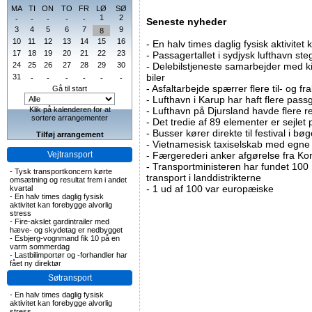
MA
TI
ON
TO
FR
LØ
SØ
1
2
-
-
-
-
-
Seneste nyheder
3
4
5
6
7
9
8
10
11
12
13
14
15
16
-
En halv times daglig fysisk aktivitet
17
18
19
20
21
22
23
-
Passagertallet i sydjysk lufthavn steg 
24
25
26
27
28
29
30
-
Delebilstjeneste samarbejder med 
biler
31
-
-
-
-
-
-
-
Asfaltarbejde spærrer flere til- og 
Gå til start
-
Lufthavn i Karup har haft flere pass
Klik på kalenderen for at
-
Lufthavn på Djursland havde flere r
sortere arrangementer
-
Det tredie af 89 elementer er sejlet 
-
Busser kører direkte til festival i 
Tilføj arrangement
-
Vietnamesisk taxiselskab med egne e
Vejtransport
-
Færgerederi anker afgørelse fra Ko
-
Transportministeren har fundet 100 mi
-
Tysk transportkoncern kørte
transport i landdistrikterne
omsætning og resultat frem i andet
-
1 ud af 100 var europæiske
kvartal
-
En halv times daglig fysisk
aktivitet kan forebygge alvorlig
stress
-
Fire-akslet gardintrailer med
hæve- og skydetag er nedbygget
-
Esbjerg-vognmand fik 10 på en
varm sommerdag
-
Lastbilimportør og -forhandler har
fået ny direktør
Søtransport
-
En halv times daglig fysisk
aktivitet kan forebygge alvorlig
stress