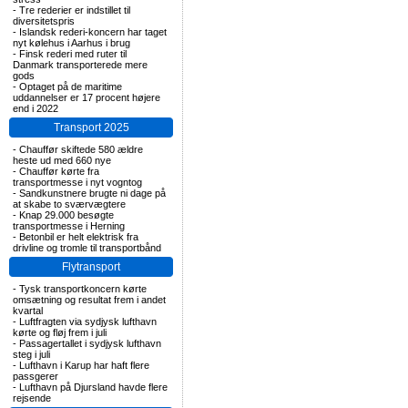
-
Tre rederier er indstillet til
diversitetspris
-
Islandsk rederi-koncern har taget
nyt kølehus i Aarhus i brug
-
Finsk rederi med ruter til
Danmark transporterede mere
gods
-
Optaget på de maritime
uddannelser er 17 procent højere
end i 2022
Transport 2025
-
Chauffør skiftede 580 ældre
heste ud med 660 nye
-
Chauffør kørte fra
transportmesse i nyt vogntog
-
Sandkunstnere brugte ni dage på
at skabe to sværvægtere
-
Knap 29.000 besøgte
transportmesse i Herning
-
Betonbil er helt elektrisk fra
drivline og tromle til transportbånd
Flytransport
-
Tysk transportkoncern kørte
omsætning og resultat frem i andet
kvartal
-
Luftfragten via sydjysk lufthavn
kørte og fløj frem i juli
-
Passagertallet i sydjysk lufthavn
steg i juli
-
Lufthavn i Karup har haft flere
passgerer
-
Lufthavn på Djursland havde flere
rejsende