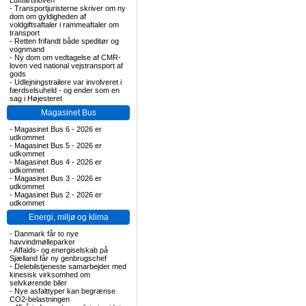
Luftfartsloven
-
Transportjuristerne skriver om ny
dom om gyldigheden af
voldgiftsaftaler i rammeaftaler om
transport
-
Retten frifandt både speditør og
vognmand
-
Ny dom om vedtagelse af CMR-
loven ved national vejstransport af
gods
-
Udlejningstrailere var involveret i
færdselsuheld - og ender som en
sag i Højesteret
Magasinet Bus
-
Magasinet Bus 6 - 2026 er
udkommet
-
Magasinet Bus 5 - 2026 er
udkommet
-
Magasinet Bus 4 - 2026 er
udkommet
-
Magasinet Bus 3 - 2026 er
udkommet
-
Magasinet Bus 2 - 2026 er
udkommet
Energi, miljø og klima
-
Danmark får to nye
havvindmølleparker
-
Affalds- og energiselskab på
Sjælland får ny genbrugschef
-
Delebilstjeneste samarbejder med
kinesisk virksomhed om
selvkørende biler
-
Nye asfalttyper kan begrænse
CO2-belastningen