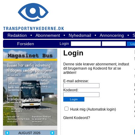
Redaktion
•
Abonnement
•
Nyhedsmail
•
Annoncering
•
S
Forsiden
Login
Login
Denne side kræver abonnement, indtast
dit brugernavn og Kodeord for at se
artiklen!
E-mail adresse:
Kodeord:
Husk mig (Automatisk login)
Glemt Kodeord?
AUGUST 2026