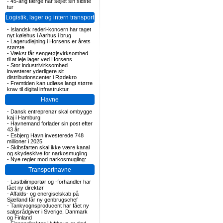
-
45-årig færge har sejlet sin sidste
tur
Logistik, lager og intern transport
-
Islandsk rederi-koncern har taget
nyt kølehus i Aarhus i brug
-
Lagerudlejning i Horsens er årets
største
-
Vækst får sengetøjsvirksomhed
til at leje lager ved Horsens
-
Stor industrivirksomhed
investerer yderligere sit
distributionscenter i Rødekro
-
Fremtiden kan udløse langt større
krav til digital infrastruktur
Havne
-
Dansk entreprenør skal ombygge
kaj i Hamburg
-
Havnemand forlader sin post efter
43 år
-
Esbjerg Havn investerede 748
millioner i 2025
-
Skibsfarten skal ikke være kanal
og skydeskive for narkosmugling
-
Nye regler mod narkosmugling:
Transportnavne
-
Lastbilimportør og -forhandler har
fået ny direktør
-
Affalds- og energiselskab på
Sjælland får ny genbrugschef
-
Tankvognsproducent har fået ny
salgsrådgiver i Sverige, Danmark
og Finland