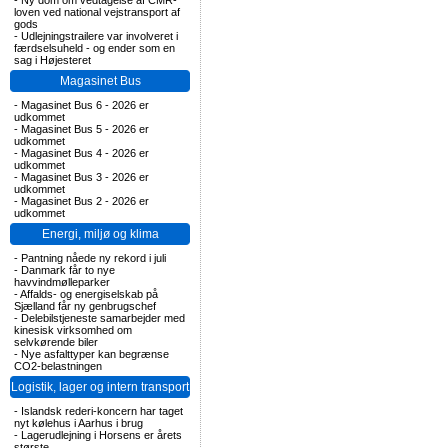
-
Ny dom om vedtagelse af CMR-
loven ved national vejstransport af
gods
-
Udlejningstrailere var involveret i
færdselsuheld - og ender som en
sag i Højesteret
Magasinet Bus
-
Magasinet Bus 6 - 2026 er
udkommet
-
Magasinet Bus 5 - 2026 er
udkommet
-
Magasinet Bus 4 - 2026 er
udkommet
-
Magasinet Bus 3 - 2026 er
udkommet
-
Magasinet Bus 2 - 2026 er
udkommet
Energi, miljø og klima
-
Pantning nåede ny rekord i juli
-
Danmark får to nye
havvindmølleparker
-
Affalds- og energiselskab på
Sjælland får ny genbrugschef
-
Delebilstjeneste samarbejder med
kinesisk virksomhed om
selvkørende biler
-
Nye asfalttyper kan begrænse
CO2-belastningen
Logistik, lager og intern transport
-
Islandsk rederi-koncern har taget
nyt kølehus i Aarhus i brug
-
Lagerudlejning i Horsens er årets
største