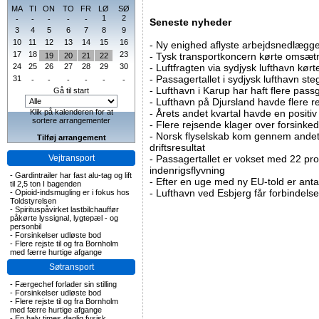
MA
TI
ON
TO
FR
LØ
SØ
1
2
-
-
-
-
-
Seneste nyheder
3
4
5
6
7
8
9
10
11
12
13
14
15
16
-
Ny enighed aflyste arbejdsnedlægge
17
18
23
-
Tysk transportkoncern kørte omsætni
19
20
21
22
24
25
26
27
28
29
30
-
Luftfragten via sydjysk lufthavn kørte 
-
Passagertallet i sydjysk lufthavn steg 
31
-
-
-
-
-
-
-
Lufthavn i Karup har haft flere pass
Gå til start
-
Lufthavn på Djursland havde flere r
Klik på kalenderen for at
-
Årets andet kvartal havde en positiv
sortere arrangementer
-
Flere rejsende klager over forsinked
-
Norsk flyselskab kom gennem andet 
Tilføj arrangement
driftsresultat
Vejtransport
-
Passagertallet er vokset med 22 pro
indenrigsflyvning
-
Gardintrailer har fast alu-tag og lift
-
Efter en uge med ny EU-told er antal
til 2,5 ton I bagenden
-
Lufthavn ved Esbjerg får forbindelse
-
Opioid-indsmugling er i fokus hos
Toldstyrelsen
-
Spirituspåvirket lastbilchauffør
påkørte lyssignal, lygtepæl - og
personbil
-
Forsinkelser udløste bod
-
Flere rejste til og fra Bornholm
med færre hurtige afgange
Søtransport
-
Færgechef forlader sin stilling
-
Forsinkelser udløste bod
-
Flere rejste til og fra Bornholm
med færre hurtige afgange
-
En halv times daglig fysisk