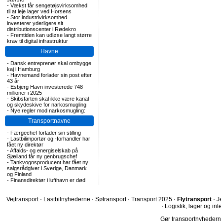
-
Vækst får sengetøjsvirksomhed
til at leje lager ved Horsens
-
Stor industrivirksomhed
investerer yderligere sit
distributionscenter i Rødekro
-
Fremtiden kan udløse langt større
krav til digital infrastruktur
Havne
-
Dansk entreprenør skal ombygge
kaj i Hamburg
-
Havnemand forlader sin post efter
43 år
-
Esbjerg Havn investerede 748
millioner i 2025
-
Skibsfarten skal ikke være kanal
og skydeskive for narkosmugling
-
Nye regler mod narkosmugling:
Transportnavne
-
Færgechef forlader sin stilling
-
Lastbilimportør og -forhandler har
fået ny direktør
-
Affalds- og energiselskab på
Sjælland får ny genbrugschef
-
Tankvognsproducent har fået ny
salgsrådgiver i Sverige, Danmark
og Finland
-
Finansdirektør i lufthavn er død
Vejtransport
·
Lastbilnyhederne
·
Søtransport
·
Transport 2025
·
Flytransport
·
J
·
Logistik, lager og int
Gør transportnyhederne.