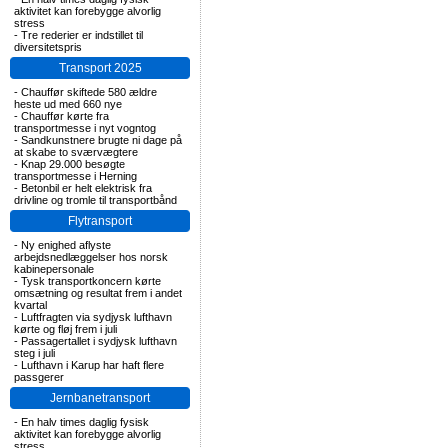
aktivitet kan forebygge alvorlig
stress
-
Tre rederier er indstillet til
diversitetspris
Transport 2025
-
Chauffør skiftede 580 ældre
heste ud med 660 nye
-
Chauffør kørte fra
transportmesse i nyt vogntog
-
Sandkunstnere brugte ni dage på
at skabe to sværvægtere
-
Knap 29.000 besøgte
transportmesse i Herning
-
Betonbil er helt elektrisk fra
drivline og tromle til transportbånd
Flytransport
-
Ny enighed aflyste
arbejdsnedlæggelser hos norsk
kabinepersonale
-
Tysk transportkoncern kørte
omsætning og resultat frem i andet
kvartal
-
Luftfragten via sydjysk lufthavn
kørte og fløj frem i juli
-
Passagertallet i sydjysk lufthavn
steg i juli
-
Lufthavn i Karup har haft flere
passgerer
Jernbanetransport
-
En halv times daglig fysisk
aktivitet kan forebygge alvorlig
stress