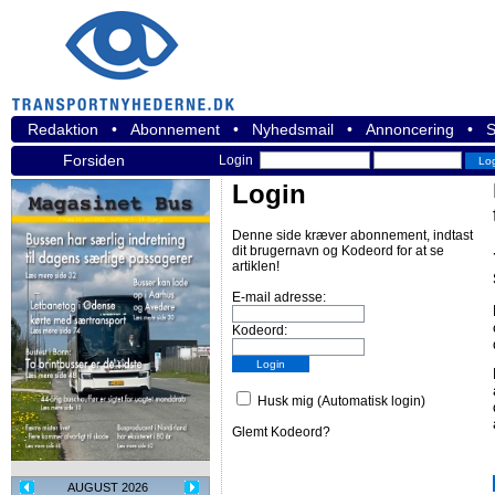
Redaktion
•
Abonnement
•
Nyhedsmail
•
Annoncering
•
S
Forsiden
Login
Login
Denne side kræver abonnement, indtast
dit brugernavn og Kodeord for at se
artiklen!
E-mail adresse:
Kodeord:
Husk mig (Automatisk login)
Glemt Kodeord?
AUGUST 2026