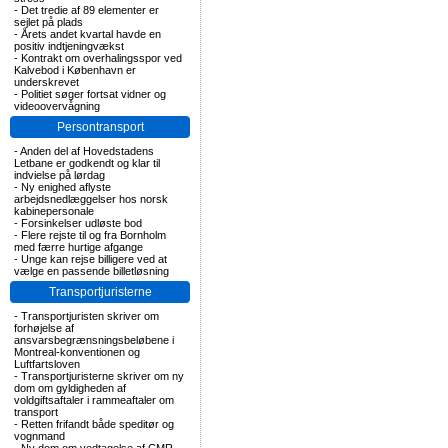
-
Det tredie af 89 elementer er
sejlet på plads
-
Årets andet kvartal havde en
positiv indtjeningvækst
-
Kontrakt om overhalingsspor ved
Kalvebod i København er
underskrevet
-
Politiet søger fortsat vidner og
videoovervågning
Persontransport
-
Anden del af Hovedstadens
Letbane er godkendt og klar til
indvielse på lørdag
-
Ny enighed aflyste
arbejdsnedlæggelser hos norsk
kabinepersonale
-
Forsinkelser udløste bod
-
Flere rejste til og fra Bornholm
med færre hurtige afgange
-
Unge kan rejse billigere ved at
vælge en passende billetløsning
Transportjuristerne
-
Transportjuristen skriver om
forhøjelse af
ansvarsbegrænsningsbeløbene i
Montreal-konventionen og
Luftfartsloven
-
Transportjuristerne skriver om ny
dom om gyldigheden af
voldgiftsaftaler i rammeaftaler om
transport
-
Retten frifandt både speditør og
vognmand