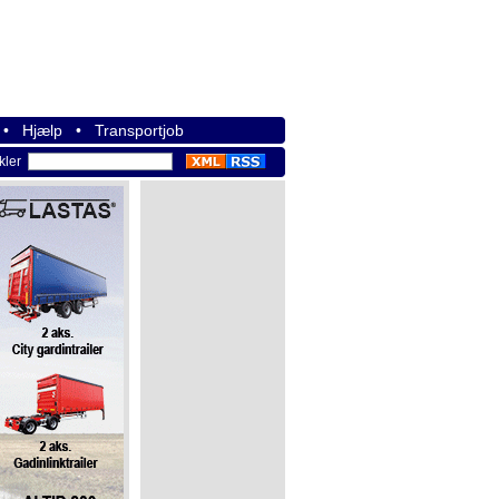
•
Hjælp
•
Transportjob
ikler