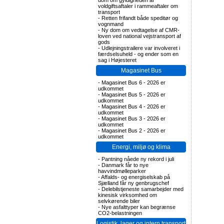
dom om gyldigheden af
voldgiftsaftaler i rammeaftaler om
transport
-
Retten frifandt både speditør og
vognmand
-
Ny dom om vedtagelse af CMR-
loven ved national vejstransport af
gods
-
Udlejningstrailere var involveret i
færdselsuheld - og ender som en
sag i Højesteret
Magasinet Bus
-
Magasinet Bus 6 - 2026 er
udkommet
-
Magasinet Bus 5 - 2026 er
udkommet
-
Magasinet Bus 4 - 2026 er
udkommet
-
Magasinet Bus 3 - 2026 er
udkommet
-
Magasinet Bus 2 - 2026 er
udkommet
Energi, miljø og klima
-
Pantning nåede ny rekord i juli
-
Danmark får to nye
havvindmølleparker
-
Affalds- og energiselskab på
Sjælland får ny genbrugschef
-
Delebilstjeneste samarbejder med
kinesisk virksomhed om
selvkørende biler
-
Nye asfalttyper kan begrænse
CO2-belastningen
Logistik, lager og intern transport