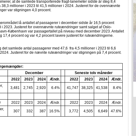
erer, at de samlede transporterede fragt-lanemeter sidste år steg 8,4
a 38,3 millioner i 2023 til 41,5 millioner i 2024. Justeret for de ovennævnte
ger var stigningen 4,0 procent.
rområdet lå antallet af passagerer i december sidste år 16,5 procent
 i 2023. Justeret for ovennævnte ruteændringer samt salget af Oslo-
havn-København var passagertallet på niveau med december 2023. Antallet
teg 17,4 procent og var 4,2 procent lavere justeret for ruteændringerne.
g det samlede antal passagerer med 47,6 fra 4,5 millioner i 2023 til 6,6
i 2024. Justeret for de nævnte ruteændringer var stigningen på 7,4 procent.
rgemængder:
December
Seneste tolv måneder
2022
2023
2024
Ændr.
2022
2023
2024
Ændr.
r,
3,481
2,745
2,920
6.4%
41,747
38,325
41,538
8.4%
r
2022
2023
2024
Ændr.
2022
2023
2024
Ændr.
er,
307
332
387
16.5%
3,772
4,505
6,649
47.6%