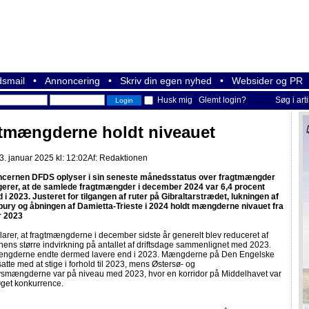
smail
•
Annoncering
•
Skriv din egen nyhed
•
Websider og PR
Husk mig
Glemt login?
Søg i art
tmængderne holdt niveauet
. januar 2025 kl: 12:02
Af:
Redaktionen
ncernen DFDS oplyser i sin seneste månedsstatus over fragtmængder
erer, at de samlede fragtmængder i december 2024 var 6,4 procent
 i 2023. Justeret for tilgangen af ruter på Gibraltarstrædet, lukningen af
lbury og åbningen af Damietta-Trieste i 2024 holdt mængderne nivauet fra
 2023
arer, at fragtmængderne i december sidste år generelt blev reduceret af
ens større indvirkning på antallet af driftsdage sammenlignet med 2023.
gderne endte dermed lavere end i 2023. Mængderne på Den Engelske
satte med at stige i forhold til 2023, mens Østersø- og
smængderne var på niveau med 2023, hvor en korridor på Middelhavet var
øget konkurrence.