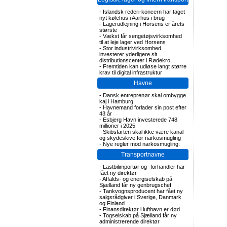
-
Islandsk rederi-koncern har taget
nyt kølehus i Aarhus i brug
-
Lagerudlejning i Horsens er årets
største
-
Vækst får sengetøjsvirksomhed
til at leje lager ved Horsens
-
Stor industrivirksomhed
investerer yderligere sit
distributionscenter i Rødekro
-
Fremtiden kan udløse langt større
krav til digital infrastruktur
Havne
-
Dansk entreprenør skal ombygge
kaj i Hamburg
-
Havnemand forlader sin post efter
43 år
-
Esbjerg Havn investerede 748
millioner i 2025
-
Skibsfarten skal ikke være kanal
og skydeskive for narkosmugling
-
Nye regler mod narkosmugling:
Transportnavne
-
Lastbilimportør og -forhandler har
fået ny direktør
-
Affalds- og energiselskab på
Sjælland får ny genbrugschef
-
Tankvognsproducent har fået ny
salgsrådgiver i Sverige, Danmark
og Finland
-
Finansdirektør i lufthavn er død
-
Togselskab på Sjælland får ny
administrerende direktør