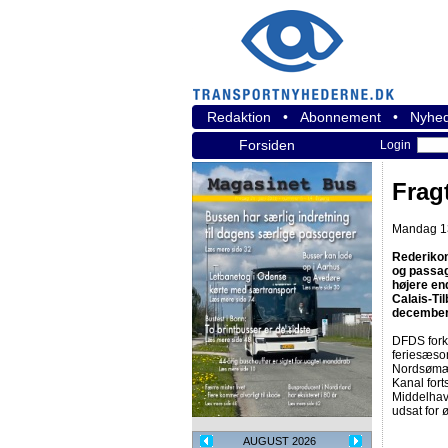
Redaktion
•
Abonnement
•
Nyhed
Forsiden
Login
Frag
Mandag 13
Rederiko
og passag
højere end
Calais-Ti
december
DFDS forkl
feriesæson
Nordsømæn
Kanal fort
Middelhav
udsat for 
AUGUST 2026