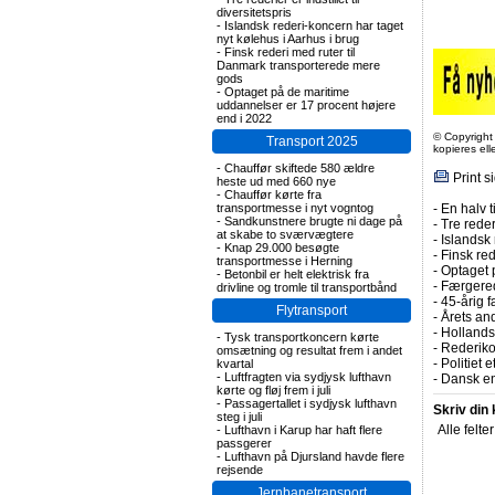
diversitetspris
-
Islandsk rederi-koncern har taget
nyt kølehus i Aarhus i brug
-
Finsk rederi med ruter til
Danmark transporterede mere
gods
-
Optaget på de maritime
uddannelser er 17 procent højere
end i 2022
© Copyright
Transport 2025
kopieres el
-
Chauffør skiftede 580 ældre
Print s
heste ud med 660 nye
-
Chauffør kørte fra
transportmesse i nyt vogntog
-
En halv t
-
Sandkunstnere brugte ni dage på
-
Tre rederi
at skabe to sværvægtere
-
Islandsk 
-
Knap 29.000 besøgte
-
Finsk re
transportmesse i Herning
-
Optaget 
-
Betonbil er helt elektrisk fra
-
Færgered
drivline og tromle til transportbånd
-
45-årig f
Flytransport
-
Årets and
-
Hollands
-
Tysk transportkoncern kørte
-
Rederiko
omsætning og resultat frem i andet
-
Politiet 
kvartal
-
Luftfragten via sydjysk lufthavn
-
Dansk en
kørte og fløj frem i juli
-
Passagertallet i sydjysk lufthavn
Skriv din
steg i juli
Alle felte
-
Lufthavn i Karup har haft flere
passgerer
-
Lufthavn på Djursland havde flere
rejsende
Jernbanetransport