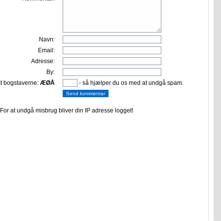
Navn:
Email:
Adresse:
By:
st bogstaverne:
ÆØÅ
- så hjælper du os med at undgå spam.
or at undgå misbrug bliver din IP adresse logget!