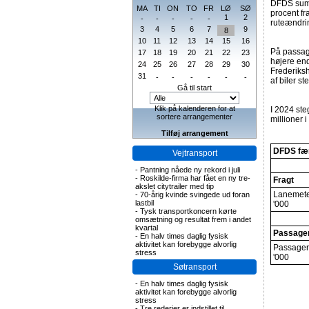
DFDS summ
MA
TI
ON
TO
FR
LØ
SØ
procent fr
1
2
-
-
-
-
-
ruteændrin
3
4
5
6
7
9
8
10
11
12
13
14
15
16
På passage
17
18
19
20
21
22
23
højere end
24
25
26
27
28
29
30
Frederiks
31
-
-
-
-
-
-
af biler s
Gå til start
Klik på kalenderen for at
I 2024 ste
sortere arrangementer
millioner 
Tilføj arrangement
DFDS fæ
Vejtransport
-
Pantning nåede ny rekord i juli
-
Roskilde-firma har fået en ny tre-
Fragt
akslet citytrailer med tip
Lanemete
-
70-årig kvinde svingede ud foran
lastbil
'000
-
Tysk transportkoncern kørte
omsætning og resultat frem i andet
kvartal
Passage
-
En halv times daglig fysisk
aktivitet kan forebygge alvorlig
Passager
stress
'000
Søtransport
-
En halv times daglig fysisk
aktivitet kan forebygge alvorlig
stress
-
Tre rederier er indstillet til