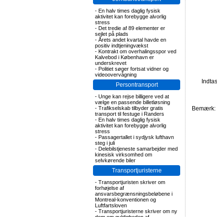
-
En halv times daglig fysisk
aktivitet kan forebygge alvorlig
stress
-
Det tredie af 89 elementer er
sejlet på plads
-
Årets andet kvartal havde en
positiv indtjeningvækst
-
Kontrakt om overhalingsspor ved
Kalvebod i København er
underskrevet
-
Politiet søger fortsat vidner og
videoovervågning
Indta
Persontransport
-
Unge kan rejse billigere ved at
vælge en passende billetløsning
-
Trafikselskab tilbyder gratis
Bemærk: F
transport til festuge i Randers
-
En halv times daglig fysisk
aktivitet kan forebygge alvorlig
stress
-
Passagertallet i sydjysk lufthavn
steg i juli
-
Delebilstjeneste samarbejder med
kinesisk virksomhed om
selvkørende biler
Transportjuristerne
-
Transportjuristen skriver om
forhøjelse af
ansvarsbegrænsningsbeløbene i
Montreal-konventionen og
Luftfartsloven
-
Transportjuristerne skriver om ny