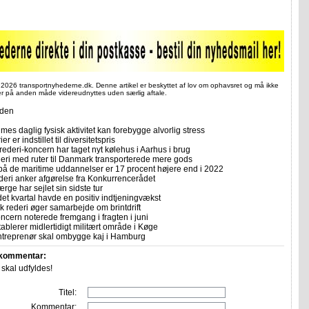
 2026 transportnyhederne.dk. Denne artikel er beskyttet af lov om ophavsret og må ikke
ler på anden måde videreudnyttes uden særlig aftale.
iden
imes daglig fysisk aktivitet kan forebygge alvorlig stress
er er indstillet til diversitetspris
rederi-koncern har taget nyt kølehus i Aarhus i brug
deri med ruter til Danmark transporterede mere gods
på de maritime uddannelser er 17 procent højere end i 2022
eri anker afgørelse fra Konkurrencerådet
ærge har sejlet sin sidste tur
et kvartal havde en positiv indtjeningvækst
k rederi øger samarbejde om brintdrift
ncern noterede fremgang i fragten i juni
etablerer midlertidigt militært område i Køge
treprenør skal ombygge kaj i Hamburg
 kommentar:
r skal udfyldes!
Titel:
Kommentar: