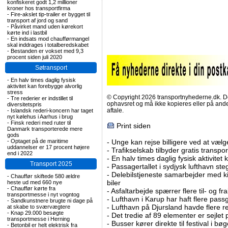
konfiskeret godt 1,2 millioner
kroner hos transportfirma
-
Fire-akslet tip-trailer er bygget til
transport af jord og sand
-
Påvirket mand uden kørekort
kørte ind i lastbil
-
En indsats mod chaufførmangel
skal inddrages i totalberedskabet
-
Bestanden er vokset med 9,3
procent siden juli 2020
Søtransport
-
En halv times daglig fysisk
aktivitet kan forebygge alvorlig
stress
© Copyright 2026 transportnyhederne.dk. Den
-
Tre rederier er indstillet til
ophavsret og må ikke kopieres eller på an
diversitetspris
aftale.
-
Islandsk rederi-koncern har taget
nyt kølehus i Aarhus i brug
-
Finsk rederi med ruter til
Print siden
Danmark transporterede mere
gods
-
Optaget på de maritime
-
Unge kan rejse billigere ved at vælg
uddannelser er 17 procent højere
-
Trafikselskab tilbyder gratis transpor
end i 2022
-
En halv times daglig fysisk aktivitet
Transport 2025
-
Passagertallet i sydjysk lufthavn steg 
-
Delebilstjeneste samarbejder med 
-
Chauffør skiftede 580 ældre
biler
heste ud med 660 nye
-
Chauffør kørte fra
-
Asfaltarbejde spærrer flere til- og 
transportmesse i nyt vogntog
-
Lufthavn i Karup har haft flere pass
-
Sandkunstnere brugte ni dage på
-
Lufthavn på Djursland havde flere r
at skabe to sværvægtere
-
Knap 29.000 besøgte
-
Det tredie af 89 elementer er sejlet 
transportmesse i Herning
-
Busser kører direkte til festival i 
-
Betonbil er helt elektrisk fra