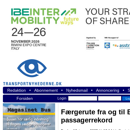
Redaktion
•
Abonnement
•
Nyhedsmail
•
Annoncering
•
S
Forsiden
Login
Færgerute fra og til
passagerrekord