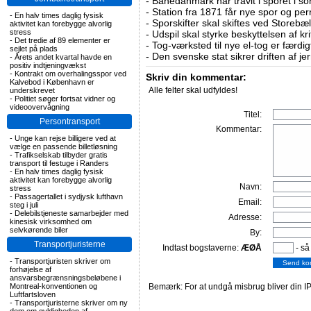
-
Banedanmark har travlt i sporet i s
-
Station fra 1871 får nye spor og per
-
En halv times daglig fysisk
-
Sporskifter skal skiftes ved Storebæl
aktivitet kan forebygge alvorlig
stress
-
Udspil skal styrke beskyttelsen af kri
-
Det tredie af 89 elementer er
-
Tog-værksted til nye el-tog er færdig
sejlet på plads
-
Den svenske stat sikrer driften af j
-
Årets andet kvartal havde en
positiv indtjeningvækst
-
Kontrakt om overhalingsspor ved
Skriv din kommentar:
Kalvebod i København er
Alle felter skal udfyldes!
underskrevet
-
Politiet søger fortsat vidner og
videoovervågning
Titel:
Persontransport
Kommentar:
-
Unge kan rejse billigere ved at
vælge en passende billetløsning
-
Trafikselskab tilbyder gratis
transport til festuge i Randers
-
En halv times daglig fysisk
aktivitet kan forebygge alvorlig
Navn:
stress
-
Passagertallet i sydjysk lufthavn
Email:
steg i juli
-
Delebilstjeneste samarbejder med
Adresse:
kinesisk virksomhed om
selvkørende biler
By:
Transportjuristerne
Indtast bogstaverne:
ÆØÅ
- så
-
Transportjuristen skriver om
forhøjelse af
ansvarsbegrænsningsbeløbene i
Montreal-konventionen og
Bemærk: For at undgå misbrug bliver din IP
Luftfartsloven
-
Transportjuristerne skriver om ny