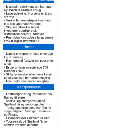
-
Islandsk rederi-koncern har taget
nyt kølehus i Aarhus i brug
-
Lagerudlejning i Horsens er årets
største
-
Vækst får sengetøjsvirksomhed
til at leje lager ved Horsens
-
Stor industrivirksomhed
investerer yderligere sit
distributionscenter i Rødekro
-
Fremtiden kan udløse langt større
krav til digital infrastruktur
Havne
-
Dansk entreprenør skal ombygge
kaj i Hamburg
-
Havnemand forlader sin post efter
43 år
-
Esbjerg Havn investerede 748
millioner i 2025
-
Skibsfarten skal ikke være kanal
og skydeskive for narkosmugling
-
Nye regler mod narkosmugling:
Transportnavne
-
Lastbilimportør og -forhandler har
fået ny direktør
-
Affalds- og energiselskab på
Sjælland får ny genbrugschef
-
Tankvognsproducent har fået ny
salgsrådgiver i Sverige, Danmark
og Finland
-
Finansdirektør i lufthavn er død
-
Togselskab på Sjælland får ny
administrerende direktør