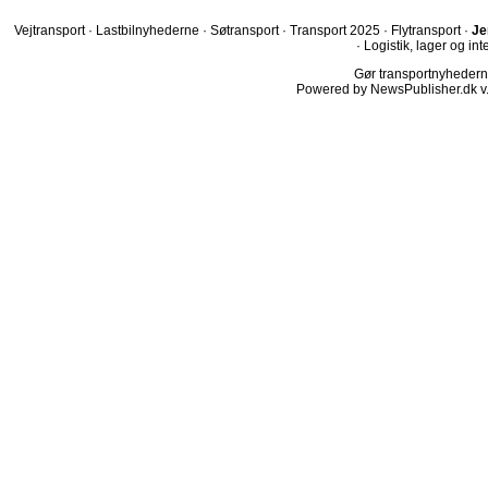
Vejtransport
·
Lastbilnyhederne
·
Søtransport
·
Transport 2025
·
Flytransport
·
Je
·
Logistik, lager og int
Gør transportnyhederne.
Powered by NewsPublisher.dk v