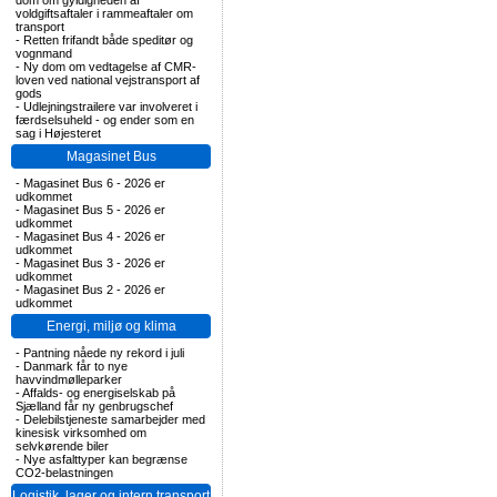
dom om gyldigheden af
voldgiftsaftaler i rammeaftaler om
transport
-
Retten frifandt både speditør og
vognmand
-
Ny dom om vedtagelse af CMR-
loven ved national vejstransport af
gods
-
Udlejningstrailere var involveret i
færdselsuheld - og ender som en
sag i Højesteret
Magasinet Bus
-
Magasinet Bus 6 - 2026 er
udkommet
-
Magasinet Bus 5 - 2026 er
udkommet
-
Magasinet Bus 4 - 2026 er
udkommet
-
Magasinet Bus 3 - 2026 er
udkommet
-
Magasinet Bus 2 - 2026 er
udkommet
Energi, miljø og klima
-
Pantning nåede ny rekord i juli
-
Danmark får to nye
havvindmølleparker
-
Affalds- og energiselskab på
Sjælland får ny genbrugschef
-
Delebilstjeneste samarbejder med
kinesisk virksomhed om
selvkørende biler
-
Nye asfalttyper kan begrænse
CO2-belastningen
Logistik, lager og intern transport