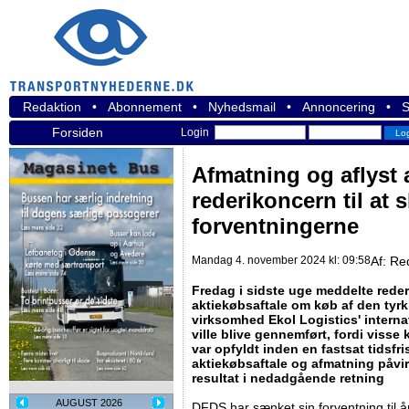
Redaktion
•
Abonnement
•
Nyhedsmail
•
Annoncering
•
S
Forsiden
Login
Afmatning og aflyst 
rederikoncern til at 
forventningerne
Mandag 4. november 2024 kl: 09:58
Af:
Re
Fredag i sidste uge meddelte reder
aktiekøbsaftale om køb af den tyrki
virksomhed Ekol Logistics' interna
ville blive gennemført, fordi viss
var opfyldt inden en fastsat tidsfr
aktiekøbsaftale og afmatning påvirk
resultat i nedadgående retning
AUGUST 2026
DFDS har sænket sin forventning til år