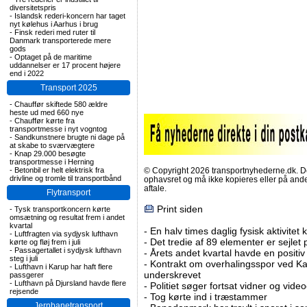
diversitetspris
-
Islandsk rederi-koncern har taget
nyt kølehus i Aarhus i brug
-
Finsk rederi med ruter til
Danmark transporterede mere
gods
-
Optaget på de maritime
uddannelser er 17 procent højere
end i 2022
Transport 2025
-
Chauffør skiftede 580 ældre
heste ud med 660 nye
-
Chauffør kørte fra
transportmesse i nyt vogntog
-
Sandkunstnere brugte ni dage på
at skabe to sværvægtere
-
Knap 29.000 besøgte
transportmesse i Herning
-
Betonbil er helt elektrisk fra
© Copyright 2026 transportnyhederne.dk. Den
drivline og tromle til transportbånd
ophavsret og må ikke kopieres eller på an
aftale.
Flytransport
Print siden
-
Tysk transportkoncern kørte
omsætning og resultat frem i andet
kvartal
-
En halv times daglig fysisk aktivitet
-
Luftfragten via sydjysk lufthavn
-
Det tredie af 89 elementer er sejlet 
kørte og fløj frem i juli
-
Passagertallet i sydjysk lufthavn
-
Årets andet kvartal havde en positiv
steg i juli
-
Kontrakt om overhalingsspor ved K
-
Lufthavn i Karup har haft flere
underskrevet
passgerer
-
Lufthavn på Djursland havde flere
-
Politiet søger fortsat vidner og vid
rejsende
-
Tog kørte ind i træstammer
Jernbanetransport