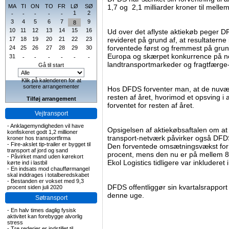
MA
TI
ON
TO
FR
LØ
SØ
1,7 og 2,1 milliarder kroner til mellem
1
2
-
-
-
-
-
3
4
5
6
7
9
8
10
11
12
13
14
15
16
Ud over det aflyste aktiekøb peger D
17
18
19
20
21
22
23
revideret på grund af, at resultaterne 
forventede først og fremmest på grun
24
25
26
27
28
29
30
Europa og skærpet konkurrence på 
31
-
-
-
-
-
-
landtransportmarkeder og fragtfærge
Gå til start
Klik på kalenderen for at
sortere arrangementer
Hos DFDS forventer man, at de nuvæ
resten af ​​året, hvorimod et opsving i 
Tilføj arrangement
forventet for resten af året.
Vejtransport
-
Anklagemyndigheden vil have
Opsigelsen af ​​aktiekøbsaftalen om at
konfiskeret godt 1,2 millioner
transport-netværk påvirker også DFDS
kroner hos transportfirma
-
Fire-akslet tip-trailer er bygget til
Den forventede omsætningsvækst for 
transport af jord og sand
procent, mens den nu er på mellem 8
-
Påvirket mand uden kørekort
Ekol Logistics tidligere var inkludere
kørte ind i lastbil
-
En indsats mod chaufførmangel
skal inddrages i totalberedskabet
-
Bestanden er vokset med 9,3
DFDS offentliggør sin kvartalsrapport 
procent siden juli 2020
denne uge.
Søtransport
-
En halv times daglig fysisk
aktivitet kan forebygge alvorlig
stress
-
Tre rederier er indstillet til