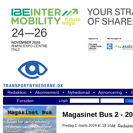
Redaktion
•
Abonnement
•
Nyhedsmail
•
Annoncering
•
S
Forsiden
Login
Magasinet Bus 2 - 2
Fredag 1. marts 2024 kl: 18:10
Af:
Redakti