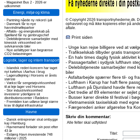
-
Magasinet Bus 2 - 2026 er
udkommet
Energi, miljø og klima
© Copyright 2026 transportnyhederne.dk. Den
-
Pantning nåede ny rekord i juli
ophavsret og må ikke kopieres eller på an
-
Danmark får to nye
havvindmølleparker
aftale.
-
Affalds- og energiselskab på
Sjælland får ny genbrugschef
Print siden
-
Delebilstjeneste samarbejder med
kinesisk virksomhed om
selvkørende biler
-
Unge kan rejse billigere ved at vælg
-
Nye asfalttyper kan begrænse
-
Trafikselskab tilbyder gratis transpor
CO2-belastningen
-
En halv times daglig fysisk aktivitet
Logistik, lager og intern transport
-
Passagertallet i sydjysk lufthavn steg 
-
Delebilstjeneste samarbejder med 
-
Islandsk rederi-koncern har taget
nyt kølehus i Aarhus i brug
biler
-
Lagerudlejning i Horsens er årets
-
Asfaltarbejde spærrer flere til- og 
største
-
Lufthavn i Karup har haft flere pass
-
Vækst får sengetøjsvirksomhed
til at leje lager ved Horsens
-
Lufthavn på Djursland havde flere r
-
Stor industrivirksomhed
-
Det tredie af 89 elementer er sejlet 
investerer yderligere sit
-
Busser kører direkte til festival i 
distributionscenter i Rødekro
-
Fremtiden kan udløse langt større
-
Vietnamesisk taxiselskab med egne e
krav til digital infrastruktur
-
Færgerederi anker afgørelse fra Ko
Havne
Skriv din kommentar:
-
Dansk entreprenør skal ombygge
Alle felter skal udfyldes!
kaj i Hamburg
-
Havnemand forlader sin post efter
43 år
Titel:
-
Esbjerg Havn investerede 748
millioner i 2025