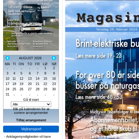
AUGUST 2026
MA
TI
ON
TO
FR
LØ
SØ
1
2
-
-
-
-
-
3
4
5
6
7
8
9
10
11
12
13
14
15
16
17
18
19
20
21
22
23
24
25
26
27
28
29
30
31
-
-
-
-
-
-
Gå til start
Klik på kalenderen for at
sortere arrangementer
Tilføj arrangement
Vejtransport
-
Anklagemyndigheden vil have