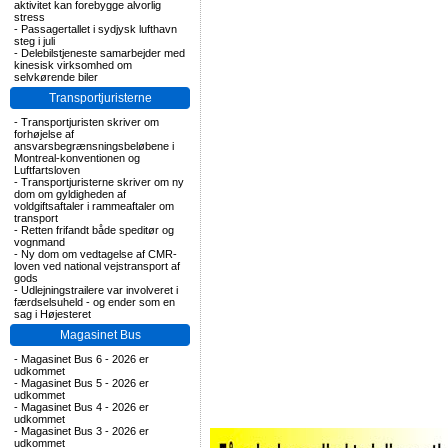
aktivitet kan forebygge alvorlig
stress
-
Passagertallet i sydjysk lufthavn
steg i juli
-
Delebilstjeneste samarbejder med
kinesisk virksomhed om
selvkørende biler
Transportjuristerne
-
Transportjuristen skriver om
forhøjelse af
ansvarsbegrænsningsbeløbene i
Montreal-konventionen og
Luftfartsloven
-
Transportjuristerne skriver om ny
dom om gyldigheden af
voldgiftsaftaler i rammeaftaler om
transport
-
Retten frifandt både speditør og
vognmand
-
Ny dom om vedtagelse af CMR-
loven ved national vejstransport af
gods
-
Udlejningstrailere var involveret i
færdselsuheld - og ender som en
sag i Højesteret
Magasinet Bus
-
Magasinet Bus 6 - 2026 er
udkommet
-
Magasinet Bus 5 - 2026 er
udkommet
-
Magasinet Bus 4 - 2026 er
udkommet
-
Magasinet Bus 3 - 2026 er
udkommet