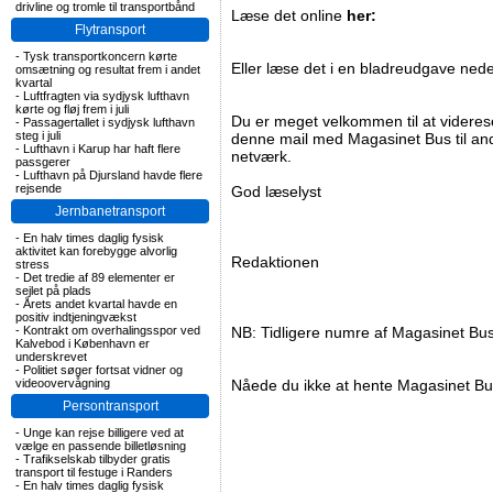
drivline og tromle til transportbånd
Læse det online
her:
Flytransport
-
Tysk transportkoncern kørte
Eller læse det i en bladreudgave nede
omsætning og resultat frem i andet
kvartal
-
Luftfragten via sydjysk lufthavn
kørte og fløj frem i juli
Du er meget velkommen til at videre
-
Passagertallet i sydjysk lufthavn
steg i juli
denne mail med Magasinet Bus til andr
-
Lufthavn i Karup har haft flere
netværk.
passgerer
-
Lufthavn på Djursland havde flere
rejsende
God læselyst
Jernbanetransport
-
En halv times daglig fysisk
aktivitet kan forebygge alvorlig
Redaktionen
stress
-
Det tredie af 89 elementer er
sejlet på plads
-
Årets andet kvartal havde en
positiv indtjeningvækst
-
Kontrakt om overhalingsspor ved
NB: Tidligere numre af Magasinet Bu
Kalvebod i København er
underskrevet
-
Politiet søger fortsat vidner og
videoovervågning
Nåede du ikke at hente Magasinet Bu
Persontransport
-
Unge kan rejse billigere ved at
vælge en passende billetløsning
-
Trafikselskab tilbyder gratis
transport til festuge i Randers
-
En halv times daglig fysisk