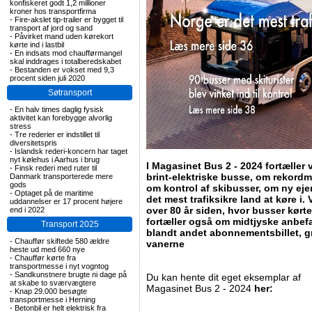
konfiskeret godt 1,2 millioner
kroner hos transportfirma
-
Fire-akslet tip-trailer er bygget til
transport af jord og sand
-
Påvirket mand uden kørekort
kørte ind i lastbil
-
En indsats mod chaufførmangel
skal inddrages i totalberedskabet
-
Bestanden er vokset med 9,3
procent siden juli 2020
Søtransport
-
En halv times daglig fysisk
aktivitet kan forebygge alvorlig
stress
-
Tre rederier er indstillet til
diversitetspris
-
Islandsk rederi-koncern har taget
nyt kølehus i Aarhus i brug
I Magasinet Bus 2 - 2024 fortæller 
-
Finsk rederi med ruter til
brint-elektriske busse, om rekord
Danmark transporterede mere
gods
om kontrol af skibusser, om ny ejer
-
Optaget på de maritime
det mest trafiksikre land at køre i.
uddannelser er 17 procent højere
over 80 år siden, hvor busser kørte
end i 2022
fortæller også om midtjyske anbefa
Transport 2025
blandt andet abonnementsbillet, gr
-
Chauffør skiftede 580 ældre
vanerne
heste ud med 660 nye
-
Chauffør kørte fra
transportmesse i nyt vogntog
-
Sandkunstnere brugte ni dage på
Du kan hente dit eget eksemplar af
at skabe to sværvægtere
Magasinet Bus 2 - 2024
her:
-
Knap 29.000 besøgte
transportmesse i Herning
-
Betonbil er helt elektrisk fra