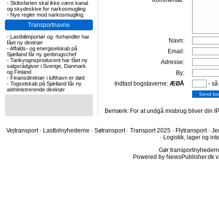
Kommentar:
-
Skibsfarten skal ikke være kanal
og skydeskive for narkosmugling
-
Nye regler mod narkosmugling:
Transportnavne
-
Lastbilimportør og -forhandler har
Navn:
fået ny direktør
-
Affalds- og energiselskab på
Email:
Sjælland får ny genbrugschef
-
Tankvognsproducent har fået ny
Adresse:
salgsrådgiver i Sverige, Danmark
og Finland
By:
-
Finansdirektør i lufthavn er død
Indtast bogstaverne:
ÆØÅ
- så
-
Togselskab på Sjælland får ny
administrerende direktør
Bemærk: For at undgå misbrug bliver din IP
Vejtransport
·
Lastbilnyhederne
·
Søtransport
·
Transport 2025
·
Flytransport
·
Je
·
Logistik, lager og int
Gør transportnyhederne.
Powered by NewsPublisher.dk v