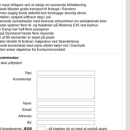
 rejse billigere ved at vælge en passende billetløsning
skab tilbyder gratis transport til festuge i Randers
imes daglig fysisk aktivitet kan forebygge alvorlig stress
allet i sydjysk lufthavn steg i juli
tjeneste samarbejder med kinesisk virksomhed om selvkørende biler
ejde spærrer flere til- og frakørsler på Motorvej E45 ved Aarhus
i Karup har haft flere passgerer
 på Djursland havde flere rejsende
e af 89 elementer er sejlet på plads
rer direkte til festival i bøgeskov ved Skanderborg
sisk taxiselskab med egne elbiler kører ind i Danmark
eri anker afgørelse fra Konkurrencerådet
 kommentar:
r skal udfyldes!
Titel:
Kommentar:
Navn:
Email:
Adresse:
By:
st bogstaverne:
ÆØÅ
- så hjælper du os med at undgå spam.