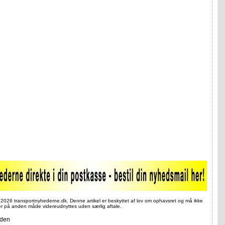
 2026 transportnyhederne.dk. Denne artikel er beskyttet af lov om ophavsret og må ikke
ler på anden måde videreudnyttes uden særlig aftale.
iden