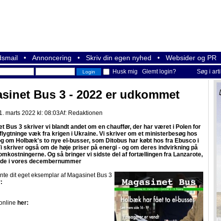
smail
•
Annoncering
•
Skriv din egen nyhed
•
Websider og PR
Husk mig
Glemt login?
Søg i art
sinet Bus 3 - 2022 er udkommet
. marts 2022 kl: 08:03
Af:
Redaktionen
t Bus 3 skriver vi blandt andet om en chauffør, der har været i Polen for
 flygtninge væk fra krigen i Ukraine. Vi skriver om et ministerbesøg hos
g om Holbæk's to nye el-busser, som Ditobus har købt hos fra Ebusco i
Vi skriver også om de høje priser på energi - og om deres indvirkning på
omkostningerne. Og så bringer vi sidste del af fortællingen fra Lanzarote,
tede i vores decembernummer
nte dit eget eksemplar af Magasinet Bus 3
:
online
her: