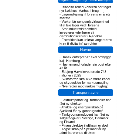
-
Islandsk rederi-koncern har taget
nyt kølehus i Aarhus i brug
-
Lagerudlejning i Horsens er årets
største
-
Vækst får sengetøjsvirksomhed
til at leje lager ved Horsens
-
Stor industrivirksomhed
investerer yderligere sit
distributionscenter i Rødekro
-
Fremtiden kan udløse langt større
krav til digital infrastruktur
Havne
-
Dansk entreprenør skal ombygge
kaj i Hamburg
-
Havnemand forlader sin post efter
43 år
-
Esbjerg Havn investerede 748
millioner i 2025
-
Skibsfarten skal ikke være kanal
og skydeskive for narkosmugling
-
Nye regler mod narkosmugling:
Transportnavne
-
Lastbilimportør og -forhandler har
fået ny direktør
-
Affalds- og energiselskab på
Sjælland får ny genbrugschef
-
Tankvognsproducent har fået ny
salgsrådgiver i Sverige, Danmark
og Finland
-
Finansdirektør i lufthavn er død
-
Togselskab på Sjælland får ny
administrerende direktør