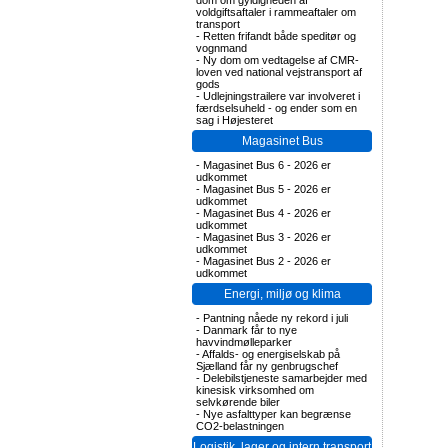
dom om gyldigheden af
voldgiftsaftaler i rammeaftaler om
transport
-
Retten frifandt både speditør og
vognmand
-
Ny dom om vedtagelse af CMR-
loven ved national vejstransport af
gods
-
Udlejningstrailere var involveret i
færdselsuheld - og ender som en
sag i Højesteret
Magasinet Bus
-
Magasinet Bus 6 - 2026 er
udkommet
-
Magasinet Bus 5 - 2026 er
udkommet
-
Magasinet Bus 4 - 2026 er
udkommet
-
Magasinet Bus 3 - 2026 er
udkommet
-
Magasinet Bus 2 - 2026 er
udkommet
Energi, miljø og klima
-
Pantning nåede ny rekord i juli
-
Danmark får to nye
havvindmølleparker
-
Affalds- og energiselskab på
Sjælland får ny genbrugschef
-
Delebilstjeneste samarbejder med
kinesisk virksomhed om
selvkørende biler
-
Nye asfalttyper kan begrænse
CO2-belastningen
Logistik, lager og intern transport