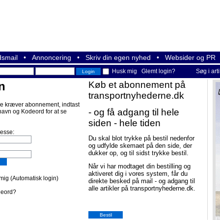
smail
•
Annoncering
•
Skriv din egen nyhed
•
Websider og PR
Husk mig
Glemt login?
Søg i art
n
Køb et abonnement på
transportnyhederne.dk
e kræver abonnement, indtast
- og få adgang til hele
navn og Kodeord for at se
siden - hele tiden
resse:
Du skal blot trykke på bestil nedenfor
og udfylde skemaet på den side, der
dukker op, og til sidst trykke bestil.
Når vi har modtaget din bestilling og
aktiveret dig i vores system, får du
ig (Automatisk login)
direkte besked på mail - og adgang til
alle artikler på transportnyhederne.dk.
deord?