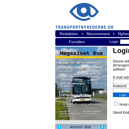
Redaktion
•
Abonnement
•
Nyhed
Forsiden
Login
Logi
Denne sid
dit bruger
artiklen!
E-mail ad
Kodeord:
Husk m
Glemt Ko
AUGUST 2026