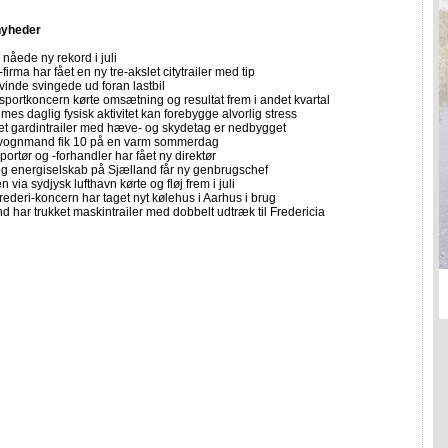
nyheder
nåede ny rekord i juli
firma har fået en ny tre-akslet citytrailer med tip
vinde svingede ud foran lastbil
sportkoncern kørte omsætning og resultat frem i andet kvartal
imes daglig fysisk aktivitet kan forebygge alvorlig stress
let gardintrailer med hæve- og skydetag er nedbygget
vognmand fik 10 på en varm sommerdag
portør og -forhandler har fået ny direktør
 og energiselskab på Sjælland får ny genbrugschef
n via sydjysk lufthavn kørte og fløj frem i juli
rederi-koncern har taget nyt kølehus i Aarhus i brug
 har trukket maskintrailer med dobbelt udtræk til Fredericia