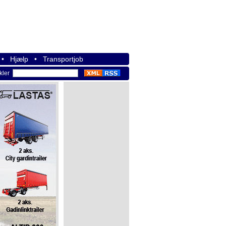
•
Hjælp
•
Transportjob
ikler