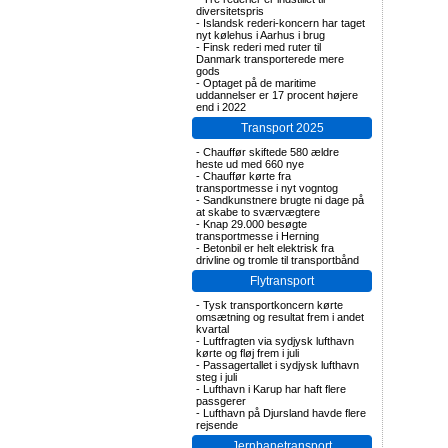
diversitetspris
-
Islandsk rederi-koncern har taget
nyt kølehus i Aarhus i brug
-
Finsk rederi med ruter til
Danmark transporterede mere
gods
-
Optaget på de maritime
uddannelser er 17 procent højere
end i 2022
Transport 2025
-
Chauffør skiftede 580 ældre
heste ud med 660 nye
-
Chauffør kørte fra
transportmesse i nyt vogntog
-
Sandkunstnere brugte ni dage på
at skabe to sværvægtere
-
Knap 29.000 besøgte
transportmesse i Herning
-
Betonbil er helt elektrisk fra
drivline og tromle til transportbånd
Flytransport
-
Tysk transportkoncern kørte
omsætning og resultat frem i andet
kvartal
-
Luftfragten via sydjysk lufthavn
kørte og fløj frem i juli
-
Passagertallet i sydjysk lufthavn
steg i juli
-
Lufthavn i Karup har haft flere
passgerer
-
Lufthavn på Djursland havde flere
rejsende
Jernbanetransport