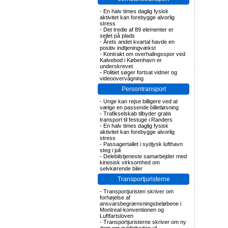
-
En halv times daglig fysisk
aktivitet kan forebygge alvorlig
stress
-
Det tredie af 89 elementer er
sejlet på plads
-
Årets andet kvartal havde en
positiv indtjeningvækst
-
Kontrakt om overhalingsspor ved
Kalvebod i København er
underskrevet
-
Politiet søger fortsat vidner og
videoovervågning
Persontransport
-
Unge kan rejse billigere ved at
vælge en passende billetløsning
-
Trafikselskab tilbyder gratis
transport til festuge i Randers
-
En halv times daglig fysisk
aktivitet kan forebygge alvorlig
stress
-
Passagertallet i sydjysk lufthavn
steg i juli
-
Delebilstjeneste samarbejder med
kinesisk virksomhed om
selvkørende biler
Transportjuristerne
-
Transportjuristen skriver om
forhøjelse af
ansvarsbegrænsningsbeløbene i
Montreal-konventionen og
Luftfartsloven
-
Transportjuristerne skriver om ny