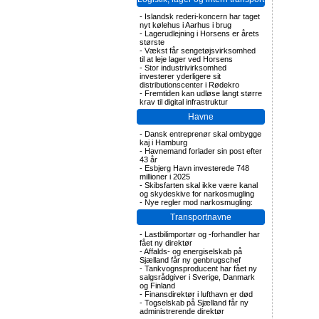
-
Islandsk rederi-koncern har taget
nyt kølehus i Aarhus i brug
-
Lagerudlejning i Horsens er årets
største
-
Vækst får sengetøjsvirksomhed
til at leje lager ved Horsens
-
Stor industrivirksomhed
investerer yderligere sit
distributionscenter i Rødekro
-
Fremtiden kan udløse langt større
krav til digital infrastruktur
Havne
-
Dansk entreprenør skal ombygge
kaj i Hamburg
-
Havnemand forlader sin post efter
43 år
-
Esbjerg Havn investerede 748
millioner i 2025
-
Skibsfarten skal ikke være kanal
og skydeskive for narkosmugling
-
Nye regler mod narkosmugling:
Transportnavne
-
Lastbilimportør og -forhandler har
fået ny direktør
-
Affalds- og energiselskab på
Sjælland får ny genbrugschef
-
Tankvognsproducent har fået ny
salgsrådgiver i Sverige, Danmark
og Finland
-
Finansdirektør i lufthavn er død
-
Togselskab på Sjælland får ny
administrerende direktør