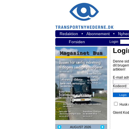
Redaktion
•
Abonnement
•
Nyhed
Forsiden
Login
Logi
Denne sid
dit bruger
artiklen!
E-mail ad
Kodeord:
Husk m
Glemt Ko
AUGUST 2026