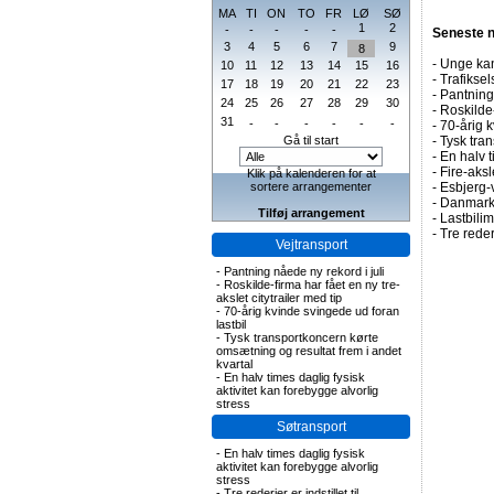
MA
TI
ON
TO
FR
LØ
SØ
1
2
-
-
-
-
-
Seneste 
3
4
5
6
7
9
8
-
Unge kan
10
11
12
13
14
15
16
-
Trafiksel
17
18
19
20
21
22
23
-
Pantning 
24
25
26
27
28
29
30
-
Roskilde-
31
-
-
-
-
-
-
-
70-årig k
Gå til start
-
Tysk tran
-
En halv t
-
Fire-aks
Klik på kalenderen for at
sortere arrangementer
-
Esbjerg-
-
Danmark 
Tilføj arrangement
-
Lastbilim
-
Tre rederi
Vejtransport
-
Pantning nåede ny rekord i juli
-
Roskilde-firma har fået en ny tre-
akslet citytrailer med tip
-
70-årig kvinde svingede ud foran
lastbil
-
Tysk transportkoncern kørte
omsætning og resultat frem i andet
kvartal
-
En halv times daglig fysisk
aktivitet kan forebygge alvorlig
stress
Søtransport
-
En halv times daglig fysisk
aktivitet kan forebygge alvorlig
stress
-
Tre rederier er indstillet til