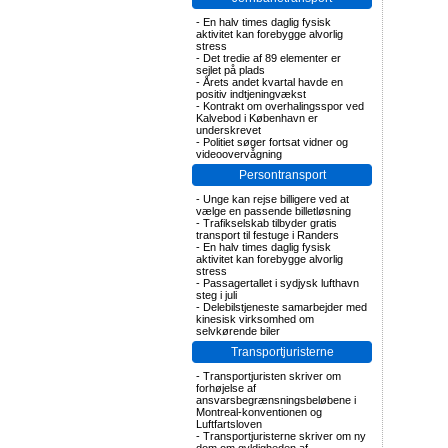
-
En halv times daglig fysisk
aktivitet kan forebygge alvorlig
stress
-
Det tredie af 89 elementer er
sejlet på plads
-
Årets andet kvartal havde en
positiv indtjeningvækst
-
Kontrakt om overhalingsspor ved
Kalvebod i København er
underskrevet
-
Politiet søger fortsat vidner og
videoovervågning
Persontransport
-
Unge kan rejse billigere ved at
vælge en passende billetløsning
-
Trafikselskab tilbyder gratis
transport til festuge i Randers
-
En halv times daglig fysisk
aktivitet kan forebygge alvorlig
stress
-
Passagertallet i sydjysk lufthavn
steg i juli
-
Delebilstjeneste samarbejder med
kinesisk virksomhed om
selvkørende biler
Transportjuristerne
-
Transportjuristen skriver om
forhøjelse af
ansvarsbegrænsningsbeløbene i
Montreal-konventionen og
Luftfartsloven
-
Transportjuristerne skriver om ny