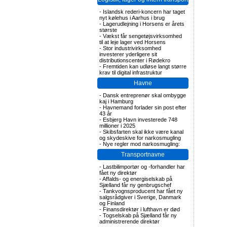
-
Islandsk rederi-koncern har taget
nyt kølehus i Aarhus i brug
-
Lagerudlejning i Horsens er årets
største
-
Vækst får sengetøjsvirksomhed
til at leje lager ved Horsens
-
Stor industrivirksomhed
investerer yderligere sit
distributionscenter i Rødekro
-
Fremtiden kan udløse langt større
krav til digital infrastruktur
Havne
-
Dansk entreprenør skal ombygge
kaj i Hamburg
-
Havnemand forlader sin post efter
43 år
-
Esbjerg Havn investerede 748
millioner i 2025
-
Skibsfarten skal ikke være kanal
og skydeskive for narkosmugling
-
Nye regler mod narkosmugling:
Transportnavne
-
Lastbilimportør og -forhandler har
fået ny direktør
-
Affalds- og energiselskab på
Sjælland får ny genbrugschef
-
Tankvognsproducent har fået ny
salgsrådgiver i Sverige, Danmark
og Finland
-
Finansdirektør i lufthavn er død
-
Togselskab på Sjælland får ny
administrerende direktør