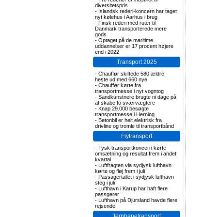
diversitetspris
-
Islandsk rederi-koncern har taget
nyt kølehus i Aarhus i brug
-
Finsk rederi med ruter til
Danmark transporterede mere
gods
-
Optaget på de maritime
uddannelser er 17 procent højere
end i 2022
Transport 2025
-
Chauffør skiftede 580 ældre
heste ud med 660 nye
-
Chauffør kørte fra
transportmesse i nyt vogntog
-
Sandkunstnere brugte ni dage på
at skabe to sværvægtere
-
Knap 29.000 besøgte
transportmesse i Herning
-
Betonbil er helt elektrisk fra
drivline og tromle til transportbånd
Flytransport
-
Tysk transportkoncern kørte
omsætning og resultat frem i andet
kvartal
-
Luftfragten via sydjysk lufthavn
kørte og fløj frem i juli
-
Passagertallet i sydjysk lufthavn
steg i juli
-
Lufthavn i Karup har haft flere
passgerer
-
Lufthavn på Djursland havde flere
rejsende
Jernbanetransport