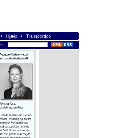
•
Hjælp
•
Transportjob
ikler