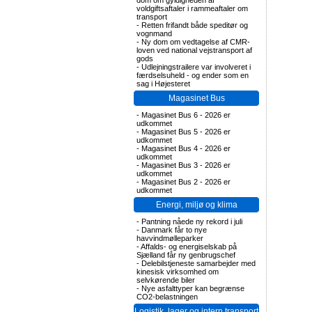
dom om gyldigheden af
voldgiftsaftaler i rammeaftaler om
transport
-
Retten frifandt både speditør og
vognmand
-
Ny dom om vedtagelse af CMR-
loven ved national vejstransport af
gods
-
Udlejningstrailere var involveret i
færdselsuheld - og ender som en
sag i Højesteret
Magasinet Bus
-
Magasinet Bus 6 - 2026 er
udkommet
-
Magasinet Bus 5 - 2026 er
udkommet
-
Magasinet Bus 4 - 2026 er
udkommet
-
Magasinet Bus 3 - 2026 er
udkommet
-
Magasinet Bus 2 - 2026 er
udkommet
Energi, miljø og klima
-
Pantning nåede ny rekord i juli
-
Danmark får to nye
havvindmølleparker
-
Affalds- og energiselskab på
Sjælland får ny genbrugschef
-
Delebilstjeneste samarbejder med
kinesisk virksomhed om
selvkørende biler
-
Nye asfalttyper kan begrænse
CO2-belastningen
Logistik, lager og intern transport