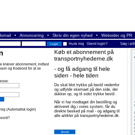
smail
•
Annoncering
•
Skriv din egen nyhed
•
Websider og PR
Husk mig
Glemt login?
Søg i art
n
Køb et abonnement på
transportnyhederne.dk
e kræver abonnement, indtast
- og få adgang til hele
navn og Kodeord for at se
siden - hele tiden
resse:
Du skal blot trykke på bestil nedenfor
og udfylde skemaet på den side, der
dukker op, og til sidst trykke bestil.
Når vi har modtaget din bestilling og
aktiveret dig i vores system, får du
ig (Automatisk login)
direkte besked på mail - og adgang til
alle artikler på transportnyhederne.dk.
deord?