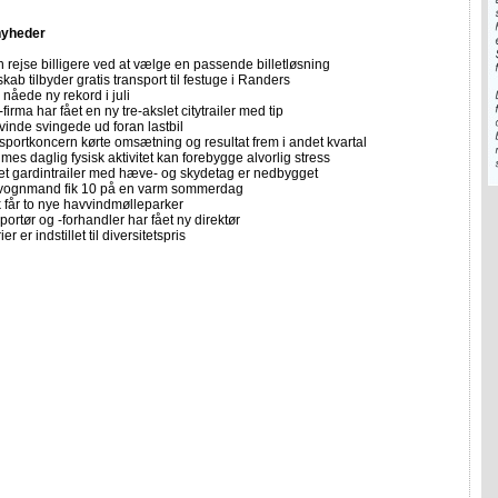
nyheder
 rejse billigere ved at vælge en passende billetløsning
skab tilbyder gratis transport til festuge i Randers
nåede ny rekord i juli
firma har fået en ny tre-akslet citytrailer med tip
vinde svingede ud foran lastbil
sportkoncern kørte omsætning og resultat frem i andet kvartal
imes daglig fysisk aktivitet kan forebygge alvorlig stress
let gardintrailer med hæve- og skydetag er nedbygget
vognmand fik 10 på en varm sommerdag
får to nye havvindmølleparker
portør og -forhandler har fået ny direktør
er er indstillet til diversitetspris