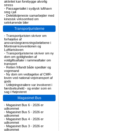
aktivitet kan forebygge alvorlig
stress
-
Passagertallet i sydjysk lufthavn
steg i juli
-
Delebilstjeneste samarbejder med
kinesisk virksomhed om
selvkørende biler
Transportjuristerne
-
Transportjuristen skriver om
forhøjelse af
ansvarsbegrænsningsbeløbene i
Montreal-konventionen og
Luftfartsloven
-
Transportjuristerne skriver om ny
dom om gyldigheden af
voldgiftsaftaler i rammeaftaler om
transport
-
Retten frifandt både speditør og
vognmand
-
Ny dom om vedtagelse af CMR-
loven ved national vejstransport af
gods
-
Udlejningstrailere var involveret i
færdselsuheld - og ender som en
sag i Højesteret
Magasinet Bus
-
Magasinet Bus 6 - 2026 er
udkommet
-
Magasinet Bus 5 - 2026 er
udkommet
-
Magasinet Bus 4 - 2026 er
udkommet
-
Magasinet Bus 3 - 2026 er
udkommet