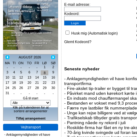
E-mail adresse:
Kodeord:
Husk mig (Automatisk login)
Glemt Kodeord?
AUGUST 2026
MA
TI
ON
TO
FR
LØ
SØ
1
2
-
-
-
-
-
Seneste nyheder
3
4
5
6
7
9
8
10
11
12
13
14
15
16
-
Anklagemyndigheden vil have konfisk
17
18
19
20
21
22
23
transportfirma
24
25
26
27
28
29
30
-
Fire-akslet tip-trailer er bygget til t
-
Påvirket mand uden kørekort kørte in
31
-
-
-
-
-
-
-
En indsats mod chaufførmangel skal
Gå til start
-
Bestanden er vokset med 9,3 procent
Klik på kalenderen for at
-
Færre nye lastbiler fik nummerplader 
sortere arrangementer
-
Unge kan rejse billigere ved at vælg
-
Trafikselskab tilbyder gratis transpor
Tilføj arrangement
-
Pantning nåede ny rekord i juli
Vejtransport
-
Roskilde-firma har fået en ny tre-aksl
-
70-årig kvinde svingede ud foran las
-
Anklagemyndigheden vil have