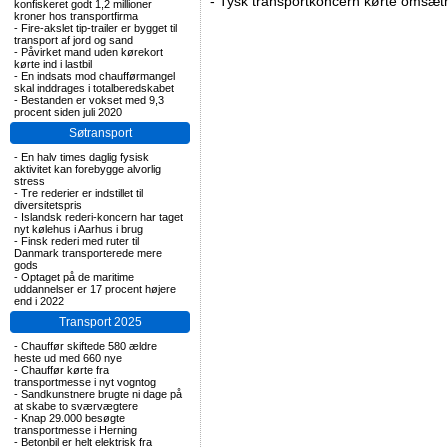
-
Tysk transportkoncern kørte omsætni
konfiskeret godt 1,2 millioner
kroner hos transportfirma
-
Fire-akslet tip-trailer er bygget til
transport af jord og sand
-
Påvirket mand uden kørekort
kørte ind i lastbil
-
En indsats mod chaufførmangel
skal inddrages i totalberedskabet
-
Bestanden er vokset med 9,3
procent siden juli 2020
Søtransport
-
En halv times daglig fysisk
aktivitet kan forebygge alvorlig
stress
-
Tre rederier er indstillet til
diversitetspris
-
Islandsk rederi-koncern har taget
nyt kølehus i Aarhus i brug
-
Finsk rederi med ruter til
Danmark transporterede mere
gods
-
Optaget på de maritime
uddannelser er 17 procent højere
end i 2022
Transport 2025
-
Chauffør skiftede 580 ældre
heste ud med 660 nye
-
Chauffør kørte fra
transportmesse i nyt vogntog
-
Sandkunstnere brugte ni dage på
at skabe to sværvægtere
-
Knap 29.000 besøgte
transportmesse i Herning
-
Betonbil er helt elektrisk fra