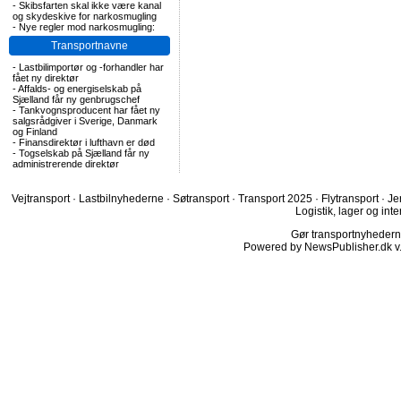
-
Skibsfarten skal ikke være kanal
og skydeskive for narkosmugling
-
Nye regler mod narkosmugling:
Transportnavne
-
Lastbilimportør og -forhandler har
fået ny direktør
-
Affalds- og energiselskab på
Sjælland får ny genbrugschef
-
Tankvognsproducent har fået ny
salgsrådgiver i Sverige, Danmark
og Finland
-
Finansdirektør i lufthavn er død
-
Togselskab på Sjælland får ny
administrerende direktør
Vejtransport
·
Lastbilnyhederne
·
Søtransport
·
Transport 2025
·
Flytransport
·
Je
Logistik, lager og inte
Gør transportnyhederne.
Powered by NewsPublisher.dk v