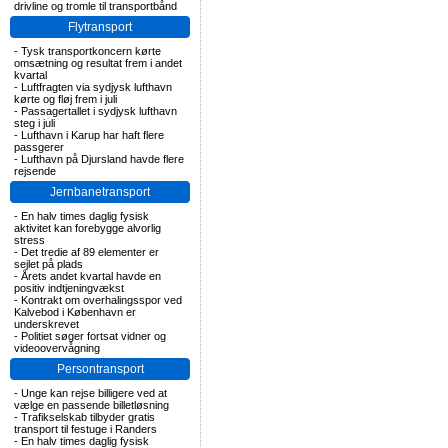
drivline og tromle til transportbånd
Flytransport
-
Tysk transportkoncern kørte
omsætning og resultat frem i andet
kvartal
-
Luftfragten via sydjysk lufthavn
kørte og fløj frem i juli
-
Passagertallet i sydjysk lufthavn
steg i juli
-
Lufthavn i Karup har haft flere
passgerer
-
Lufthavn på Djursland havde flere
rejsende
Jernbanetransport
-
En halv times daglig fysisk
aktivitet kan forebygge alvorlig
stress
-
Det tredie af 89 elementer er
sejlet på plads
-
Årets andet kvartal havde en
positiv indtjeningvækst
-
Kontrakt om overhalingsspor ved
Kalvebod i København er
underskrevet
-
Politiet søger fortsat vidner og
videoovervågning
Persontransport
-
Unge kan rejse billigere ved at
vælge en passende billetløsning
-
Trafikselskab tilbyder gratis
transport til festuge i Randers
-
En halv times daglig fysisk