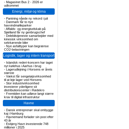
-
Magasinet Bus 2 - 2026 er
udkommet
Energi, miljø og klima
-
Pantning nåede ny rekord i juli
-
Danmark får to nye
havvindmølleparker
-
Affalds- og energiselskab på
Sjælland får ny genbrugschef
-
Delebilstjeneste samarbejder med
kinesisk virksomhed om
selvkørende biler
-
Nye asfalttyper kan begrænse
CO2-belastningen
Logistik, lager og intern transport
-
Islandsk rederi-koncern har taget
nyt kølehus i Aarhus i brug
-
Lagerudlejning i Horsens er årets
største
-
Vækst får sengetøjsvirksomhed
til at leje lager ved Horsens
-
Stor industrivirksomhed
investerer yderligere sit
distributionscenter i Rødekro
-
Fremtiden kan udløse langt større
krav til digital infrastruktur
Havne
-
Dansk entreprenør skal ombygge
kaj i Hamburg
-
Havnemand forlader sin post efter
43 år
-
Esbjerg Havn investerede 748
millioner i 2025