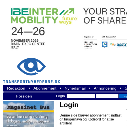
Redaktion
•
Abonnement
•
Nyhedsmail
•
Annoncering
•
S
Forsiden
Login
Login
Denne side kræver abonnement, indtast
dit brugernavn og Kodeord for at se
artiklen!