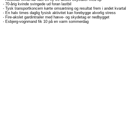
-
70-årig kvinde svingede ud foran lastbil
-
Tysk transportkoncern kørte omsætning og resultat frem i andet kvartal
-
En halv times daglig fysisk aktivitet kan forebygge alvorlig stress
-
Fire-akslet gardintrailer med hæve- og skydetag er nedbygget
-
Esbjerg-vognmand fik 10 på en varm sommerdag