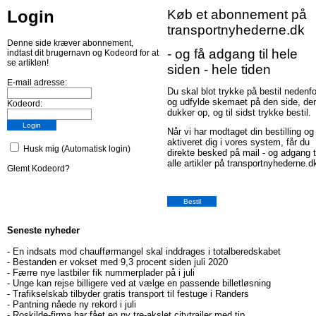
Login
Køb et abonnement på
transportnyhederne.dk
Denne side kræver abonnement,
- og få adgang til hele
indtast dit brugernavn og Kodeord for at
se artiklen!
siden - hele tiden
E-mail adresse:
Du skal blot trykke på bestil nedenfo
og udfylde skemaet på den side, der
Kodeord:
dukker op, og til sidst trykke bestil.
Når vi har modtaget din bestilling og
aktiveret dig i vores system, får du
Husk mig (Automatisk login)
direkte besked på mail - og adgang t
alle artikler på transportnyhederne.d
Glemt Kodeord?
Seneste nyheder
-
En indsats mod chaufførmangel skal inddrages i totalberedskabet
-
Bestanden er vokset med 9,3 procent siden juli 2020
-
Færre nye lastbiler fik nummerplader på i juli
-
Unge kan rejse billigere ved at vælge en passende billetløsning
-
Trafikselskab tilbyder gratis transport til festuge i Randers
-
Pantning nåede ny rekord i juli
-
Roskilde-firma har fået en ny tre-akslet citytrailer med tip