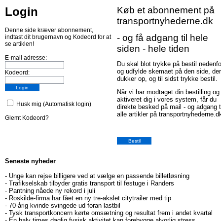
Login
Køb et abonnement på
transportnyhederne.dk
Denne side kræver abonnement,
- og få adgang til hele
indtast dit brugernavn og Kodeord for at
se artiklen!
siden - hele tiden
E-mail adresse:
Du skal blot trykke på bestil nedenfo
og udfylde skemaet på den side, der
Kodeord:
dukker op, og til sidst trykke bestil.
Når vi har modtaget din bestilling og
aktiveret dig i vores system, får du
Husk mig (Automatisk login)
direkte besked på mail - og adgang t
alle artikler på transportnyhederne.d
Glemt Kodeord?
Seneste nyheder
-
Unge kan rejse billigere ved at vælge en passende billetløsning
-
Trafikselskab tilbyder gratis transport til festuge i Randers
-
Pantning nåede ny rekord i juli
-
Roskilde-firma har fået en ny tre-akslet citytrailer med tip
-
70-årig kvinde svingede ud foran lastbil
-
Tysk transportkoncern kørte omsætning og resultat frem i andet kvartal
-
En halv times daglig fysisk aktivitet kan forebygge alvorlig stress