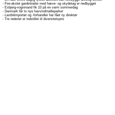
-
Fire-akslet gardintrailer med hæve- og skydetag er nedbygget
-
Esbjerg-vognmand fik 10 på en varm sommerdag
-
Danmark får to nye havvindmølleparker
-
Lastbilimportør og -forhandler har fået ny direktør
-
Tre rederier er indstillet til diversitetspris