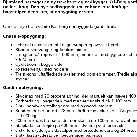
Djursland har taget en ny tre-akslet og nedbygget Kel-Berg gard
trailer i brug. Den nye nedbyggede trailer har ekstra kraftige
bagstolper, der sikrer, at opbygning er stabil
Om den nye tre-akslede Kel-Berg nedbyggede gardintrailer:
Chassis-opbygning:
Letvægts chassis med længdevanger opsvejst i I-profil
Stærke tværvanger og forstærkninger
Længden på repos er 4.000 mm, mens den nedbyggede del m
9.620 mm
Cyklistværn i begge sider
To reservehjul med holdere
Tre ni-tons luftaffjedrede aksler med tromlebremser. Tredie aks
styrbar
Gardin-opbygning:
Skydetag med 70 procent åbning, der manuelt kan hæves 40
Forbredning i bagenden med manuelt udskud på 1.100 mm
2 stk. sandwich stålbagdøre med plywood imellem
Bunden, der er udført i 28 mm hårdttræsplanker, er TÜV-godk
til 9.000 kg
200 mm knæk fra bagende, der skal falde 100 mm fra planbun
Stålplade i en højde på 400 mm indvendig ved forsmæk
6 stk. forskydelige sidestolper med bræddeholdere og 24 bræ
1 stk. fast skydestolpe i begge sider på repos