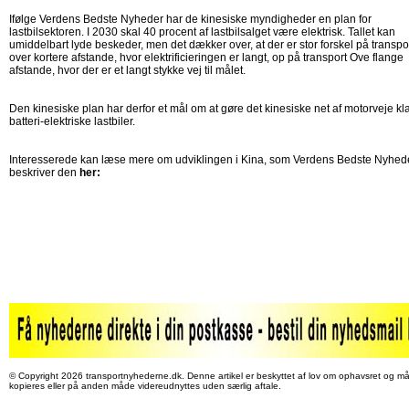
Ifølge Verdens Bedste Nyheder har de kinesiske myndigheder en plan for
lastbilsektoren. I 2030 skal 40 procent af lastbilsalget være elektrisk. Tallet kan
umiddelbart lyde beskeder, men det dækker over, at der er stor forskel på transpo
over kortere afstande, hvor elektrificieringen er langt, op på transport Ove flange
afstande, hvor der er et langt stykke vej til målet.
Den kinesiske plan har derfor et mål om at gøre det kinesiske net af motorveje klar
batteri-elektriske lastbiler.
Interesserede kan læse mere om udviklingen i Kina, som Verdens Bedste Nyhed
beskriver den
her:
© Copyright 2026 transportnyhederne.dk. Denne artikel er beskyttet af lov om ophavsret og må
kopieres eller på anden måde videreudnyttes uden særlig aftale.