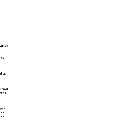
l
ktrisk
nap
t tal,
er ved
yrede
iver
 er
ner