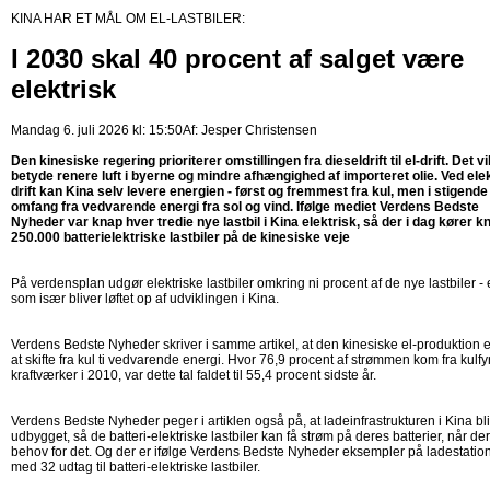
KINA HAR ET MÅL OM EL-LASTBILER:
I 2030 skal 40 procent af salget være
elektrisk
Mandag 6. juli 2026 kl: 15:50
Af:
Jesper Christensen
Den kinesiske regering prioriterer omstillingen fra dieseldrift til el-drift. Det vi
betyde renere luft i byerne og mindre afhængighed af importeret olie. Ved ele
drift kan Kina selv levere energien - først og fremmest fra kul, men i stigende
omfang fra vedvarende energi fra sol og vind. Ifølge mediet Verdens Bedste
Nyheder var knap hver tredie nye lastbil i Kina elektrisk, så der i dag kører k
250.000 batterielektriske lastbiler på de kinesiske veje
På verdensplan udgør elektriske lastbiler omkring ni procent af de nye lastbiler - e
som især bliver løftet op af udviklingen i Kina.
Verdens Bedste Nyheder skriver i samme artikel, at den kinesiske el-produktion 
at skifte fra kul ti vedvarende energi. Hvor 76,9 procent af strømmen kom fra kulf
kraftværker i 2010, var dette tal faldet til 55,4 procent sidste år.
Verdens Bedste Nyheder peger i artiklen også på, at ladeinfrastrukturen i Kina bl
udbygget, så de batteri-elektriske lastbiler kan få strøm på deres batterier, når der
behov for det. Og der er ifølge Verdens Bedste Nyheder eksempler på ladestatio
med 32 udtag til batteri-elektriske lastbiler.