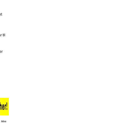
rt
 til
er
 ikke