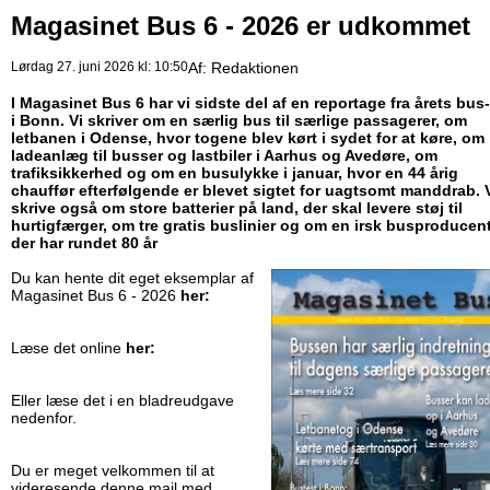
Magasinet Bus 6 - 2026 er udkommet
Lørdag 27. juni 2026 kl: 10:50
Af:
Redaktionen
I Magasinet Bus 6 har vi sidste del af en reportage fra årets bus-
i Bonn. Vi skriver om en særlig bus til særlige passagerer, om
letbanen i Odense, hvor togene blev kørt i sydet for at køre, om
ladeanlæg til busser og lastbiler i Aarhus og Avedøre, om
trafiksikkerhed og om en busulykke i januar, hvor en 44 årig
chauffør efterfølgende er blevet sigtet for uagtsomt manddrab. 
skrive også om store batterier på land, der skal levere støj til
hurtigfærger, om tre gratis buslinier og om en irsk busproducent
der har rundet 80 år
Du kan hente dit eget eksemplar af
Magasinet Bus 6 - 2026
her:
Læse det online
her:
Eller læse det i en bladreudgave
nedenfor.
Du er meget velkommen til at
videresende denne mail med