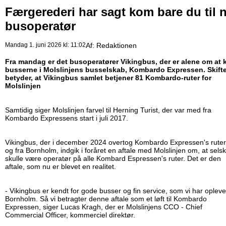
Færgerederi har sagt kom bare du til 
busoperatør
Mandag 1. juni 2026 kl: 11:02
Af:
Redaktionen
Fra mandag er det busoperatører Vikingbus, der er alene om at 
busserne i Molslinjens busselskab, Kombardo Expressen. Skifte
betyder, at Vikingbus samlet betjener 81 Kombardo-ruter for
Molslinjen
Samtidig siger Molslinjen farvel til Herning Turist, der var med fra
Kombardo Expressens start i juli 2017.
Vikingbus, der i december 2024 overtog Kombardo Expressen's ruter 
og fra Bornholm, indgik i foråret en aftale med Molslinjen om, at sels
skulle være operatør på alle Kombard Espressen's ruter. Det er den
aftale, som nu er blevet en realitet.
- Vikingbus er kendt for gode busser og fin service, som vi har opleve
Bornholm. Så vi betragter denne aftale som et løft til Kombardo
Expressen, siger Lucas Kragh, der er Molslinjens CCO - Chief
Commercial Officer, kommerciel direktør.