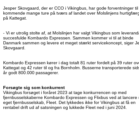
Jesper Skovgaard, der er CCO i Vikingbus, har gode forventninger til
kommende mange ture på tværs af landet over Molslinjens hurtigfær
på Kattegat.
- Vi er utrolig stolte af, at Molslinjen har valgt Vikingbus som leverandø
succesfulde Kombardo Expressen. Sammen kommer vi til at binde
Danmark sammen og levere et meget stærkt servicekoncept, siger J
Skovgaard.
Kombardo Expressen kører i dag totalt 81 ruter fordelt på 39 ruter ov
Kattegat og 42 ruter til og fra Bornholm. Busserne transporterede sid
år godt 800.000 passagerer.
Forsøgte sig som konkurrent
Vikingbus forsøget i foråret 2023 at tage konkurrencen op med
fjernbusselskaberne Kombardo Expressen og Flixbus ved at lancere s
eget fjernbusselskab, Fleet. Det lykkedes ikke for Vikingbus at få en
rentabel drift ud af satsningen og lukkede Fleet ned i juni 2024.