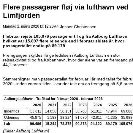
Flere passagerer fløj via lufthavn ved
Limfjorden
Mandag 2. marts 2026 kl: 12:20
Af:
Jesper Christensen
I februar rejste 105.076 passagerer til og fra Aalborg Lufthavn,
hvilket var 15.897 flere rejsende end i februar sidste år, hvor
passagertallet endte på 89.179
Fremgangen skyldes ifølge ledelsen i Aalborg Lufthavn en stor
rejseaktivitet til og fra København, hvor der alene var en fremgang p
44,1 procent.
Sammenligner man passagertallet for februar i år med tallet for febru
2020 - inden corona-tiden - var der tale om en fremgang på 5,6 proc
Aalborg Lufthavn - Trafiktal for februar 2020 - februar 2026
2020
2021
2022
2023
2024
2025
2026
Indenrigs
53.611
14.056
50.151
58.708
51.311
47.944
69.088
Udenrigs
45.875
1.188
23.224
31.670
42.811
41.235
35.988
I alt
99.486
15.244
73.375
90.378
94.122
89.179
105.076
(Kilde: Aalborg Lufthavn)