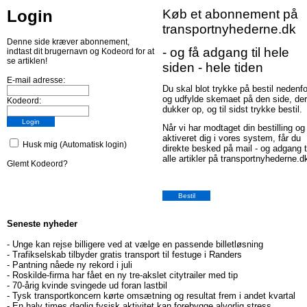
Login
Køb et abonnement på
transportnyhederne.dk
Denne side kræver abonnement,
- og få adgang til hele
indtast dit brugernavn og Kodeord for at
se artiklen!
siden - hele tiden
E-mail adresse:
Du skal blot trykke på bestil nedenfo
og udfylde skemaet på den side, der
Kodeord:
dukker op, og til sidst trykke bestil.
Når vi har modtaget din bestilling og
aktiveret dig i vores system, får du
Husk mig (Automatisk login)
direkte besked på mail - og adgang t
alle artikler på transportnyhederne.d
Glemt Kodeord?
Seneste nyheder
-
Unge kan rejse billigere ved at vælge en passende billetløsning
-
Trafikselskab tilbyder gratis transport til festuge i Randers
-
Pantning nåede ny rekord i juli
-
Roskilde-firma har fået en ny tre-akslet citytrailer med tip
-
70-årig kvinde svingede ud foran lastbil
-
Tysk transportkoncern kørte omsætning og resultat frem i andet kvartal
-
En halv times daglig fysisk aktivitet kan forebygge alvorlig stress