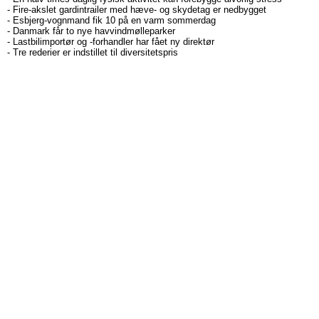
-
Fire-akslet gardintrailer med hæve- og skydetag er nedbygget
-
Esbjerg-vognmand fik 10 på en varm sommerdag
-
Danmark får to nye havvindmølleparker
-
Lastbilimportør og -forhandler har fået ny direktør
-
Tre rederier er indstillet til diversitetspris