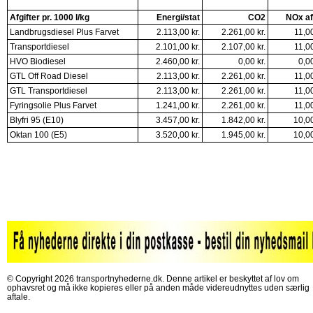
Afgifter pr. 1000 l/kg
Energi/stat
CO2
NOx af
Landbrugsdiesel Plus Farvet
2.113,00 kr.
2.261,00 kr.
11,00
Transportdiesel
2.101,00 kr.
2.107,00 kr.
11,00
HVO Biodiesel
2.460,00 kr.
0,00 kr.
0,00
GTL Off Road Diesel
2.113,00 kr.
2.261,00 kr.
11,00
GTL Transportdiesel
2.113,00 kr.
2.261,00 kr.
11,00
Fyringsolie Plus Farvet
1.241,00 kr.
2.261,00 kr.
11,00
Blyfri 95 (E10)
3.457,00 kr.
1.842,00 kr.
10,00
Oktan 100 (E5)
3.520,00 kr.
1.945,00 kr.
10,00
© Copyright 2026 transportnyhederne.dk. Denne artikel er beskyttet af lov om
ophavsret og må ikke kopieres eller på anden måde videreudnyttes uden særlig
aftale.