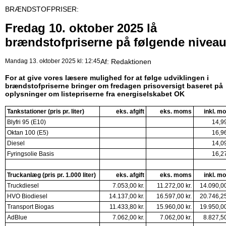
BRÆNDSTOFPRISER:
Fredag 10. oktober 2025 lå
brændstofpriserne på følgende nivea
Mandag 13. oktober 2025 kl: 12:45
Af:
Redaktionen
For at give vores læsere mulighed for at følge udviklingen i
brændstofpriserne bringer om fredagen prisoversigt baseret på
oplysninger om listepriserne fra energiselskabet OK
Tankstationer (pris pr. liter)
eks. afgift
eks. moms
inkl. m
Blyfri 95 (E10)
14,99
Oktan 100 (E5)
16,96
Diesel
14,09
Fyringsolie Basis
16,27
Truckanlæg (pris pr. 1.000 liter)
eks. afgift
eks. moms
inkl. m
Truckdiesel
7.053,00 kr.
11.272,00 kr.
14.090,00
HVO Biodiesel
14.137,00 kr.
16.597,00 kr.
20.746,25
Transport Biogas
11.433,80 kr.
15.960,00 kr.
19.950,00
AdBlue
7.062,00 kr.
7.062,00 kr.
8.827,50