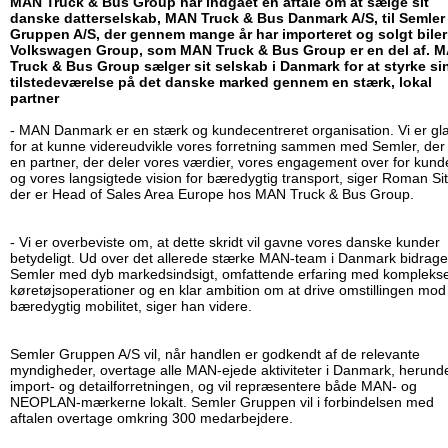
MAN Truck & Bus Group har indgået en aftale om at sælge sit
danske datterselskab, MAN Truck & Bus Danmark A/S, til Semler
Gruppen A/S, der gennem mange år har importeret og solgt biler
Volkswagen Group, som MAN Truck & Bus Group er en del af. 
Truck & Bus Group sælger sit selskab i Danmark for at styrke si
tilstedeværelse på det danske marked gennem en stærk, lokal
partner
- MAN Danmark er en stærk og kundecentreret organisation. Vi er gl
for at kunne videreudvikle vores forretning sammen med Semler, der
en partner, der deler vores værdier, vores engagement over for kund
og vores langsigtede vision for bæredygtig transport, siger Roman Sit
der er Head of Sales Area Europe hos MAN Truck & Bus Group.
- Vi er overbeviste om, at dette skridt vil gavne vores danske kunder
betydeligt. Ud over det allerede stærke MAN-team i Danmark bidrage
Semler med dyb markedsindsigt, omfattende erfaring med kompleks
køretøjsoperationer og en klar ambition om at drive omstillingen mod
bæredygtig mobilitet, siger han videre.
Semler Gruppen A/S vil, når handlen er godkendt af de relevante
myndigheder, overtage alle MAN-ejede aktiviteter i Danmark, herund
import- og detailforretningen, og vil repræsentere både MAN- og
NEOPLAN-mærkerne lokalt. Semler Gruppen vil i forbindelsen med
aftalen overtage omkring 300 medarbejdere.