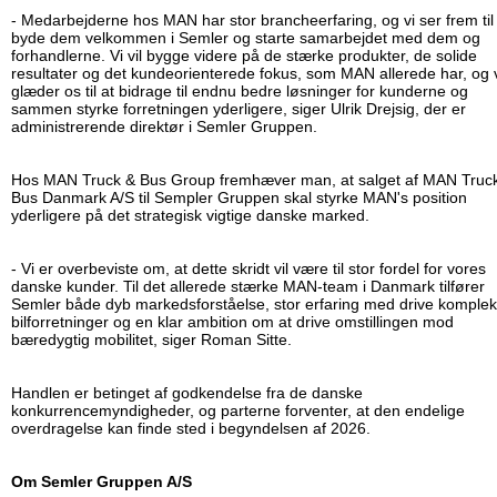
- Medarbejderne hos MAN har stor brancheerfaring, og vi ser frem til
byde dem velkommen i Semler og starte samarbejdet med dem og
forhandlerne. Vi vil bygge videre på de stærke produkter, de solide
resultater og det kundeorienterede fokus, som MAN allerede har, og 
glæder os til at bidrage til endnu bedre løsninger for kunderne og
sammen styrke forretningen yderligere, siger Ulrik Drejsig, der er
administrerende direktør i Semler Gruppen.
Hos MAN Truck & Bus Group fremhæver man, at salget af MAN Truc
Bus Danmark A/S til Sempler Gruppen skal styrke MAN's position
yderligere på det strategisk vigtige danske marked.
- Vi er overbeviste om, at dette skridt vil være til stor fordel for vores
danske kunder. Til det allerede stærke MAN-team i Danmark tilfører
Semler både dyb markedsforståelse, stor erfaring med drive komple
bilforretninger og en klar ambition om at drive omstillingen mod
bæredygtig mobilitet, siger Roman Sitte.
Handlen er betinget af godkendelse fra de danske
konkurrencemyndigheder, og parterne forventer, at den endelige
overdragelse kan finde sted i begyndelsen af 2026.
Om Semler Gruppen A/S