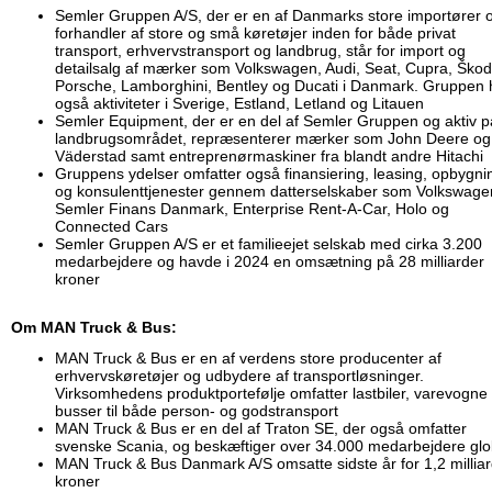
Semler Gruppen A/S, der er en af Danmarks store importører 
forhandler af store og små køretøjer inden for både privat
transport, erhvervstransport og landbrug, står for import og
detailsalg af mærker som Volkswagen, Audi, Seat, Cupra, Škod
Porsche, Lamborghini, Bentley og Ducati i Danmark. Gruppen 
også aktiviteter i Sverige, Estland, Letland og Litauen
Semler Equipment, der er en del af Semler Gruppen og aktiv p
landbrugsområdet, repræsenterer mærker som John Deere og
Väderstad samt entreprenørmaskiner fra blandt andre Hitachi
Gruppens ydelser omfatter også finansiering, leasing, opbygni
og konsulenttjenester gennem datterselskaber som Volkswage
Semler Finans Danmark, Enterprise Rent-A-Car, Holo og
Connected Cars
Semler Gruppen A/S er et familieejet selskab med cirka 3.200
medarbejdere og havde i 2024 en omsætning på 28 milliarder
kroner
Om MAN Truck & Bus:
MAN Truck & Bus er en af verdens store producenter af
erhvervskøretøjer og udbydere af transportløsninger.
Virksomhedens produktportefølje omfatter lastbiler, varevogne
busser til både person- og godstransport
MAN Truck & Bus er en del af Traton SE, der også omfatter
svenske Scania, og beskæftiger over 34.000 medarbejdere glo
MAN Truck & Bus Danmark A/S omsatte sidste år for 1,2 millia
kroner