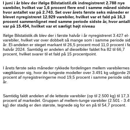
I juni i år blev der ifølge Bilstatistil.dk indregistreret 2.788 nye
varebiler, hvilket var 1,6 procent flere end i samme måned sidste
hvor antallet var på 2.743. Set over årets første seks måneder er
blevet nyregistreret 12.929 varebiler, hvilket var et fald på 16,3
procent sammenlignet med samme periode sidste år, hvor antall
var på 15.454, hvilket var et særligt højt niveau
Ifølge Bilstatistik.dk blev der i første halvår i år nyregistreret 3.427 el-
varebiler, hvilket var over dobbelt så mange som i samme periode si
år. El-andelen er steget markant til 26,5 procent mod 11,0 procent i f
halvår 2024. Samtidig er andelen af dieselbiler faldet fra 82 til 66,7
procent, hvilket svarer til et fald på 15 procentpoint.
I årets første seks måneder rykkede fordelingen mellem varebilernes
vægtklasser sig, hvor de tungeste modeller over 3.491 kg udgjorde 2
procent af nyregistreringerne mod 19,5 procent i samme periode sids
år.
Samtidig faldt andelen af de letteste varebiler (op til 2.500 kg) til 17,3
procent af markedet. Gruppen af mellem-tunge varebiler (2.501 - 3.
kg) der stadig er den største, tegnede sig for en på til 54,7 procent.