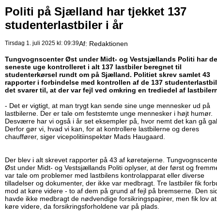
Politi på Sjælland har tjekket 137
studenterlastbiler i år
Tirsdag 1. juli 2025 kl: 09:39
Af:
Redaktionen
Tungvognscenter Øst under Midt- og Vestsjællands Politi har d
seneste uge kontrolleret i alt 137 lastbiler beregnet til
studenterkørsel rundt om på Sjælland. Politiet skrev samlet 43
rapporter i forbindelse med kontrollen af de 137 studenterlastbil
det svarer til, at der var fejl ved omkring en trediedel af lastbiler
- Det er vigtigt, at man trygt kan sende sine unge mennesker ud på
lastbilerne. Der er tale om feststemte unge mennesker i højt humør.
Desværre har vi også i år set eksempler på, hvor nemt det kan gå gal
Derfor gør vi, hvad vi kan, for at kontrollere lastbilerne og deres
chauffører, siger vicepolitiinspektør Mads Haugaard.
Der blev i alt skrevet rapporter på 43 af køretøjerne. Tungvognscente
Øst under Midt- og Vestsjællands Politi oplyser, at der først og fremm
var tale om problemer med lastbilens kontrolapparat eller diverse
tilladelser og dokumenter, der ikke var medbragt. Tre lastbiler fik for
mod at køre videre - to af dem på grund af fejl på bremserne. Den si
havde ikke medbragt de nødvendige forsikringspapirer, men fik lov at
køre videre, da forsikringsforholdene var på plads.