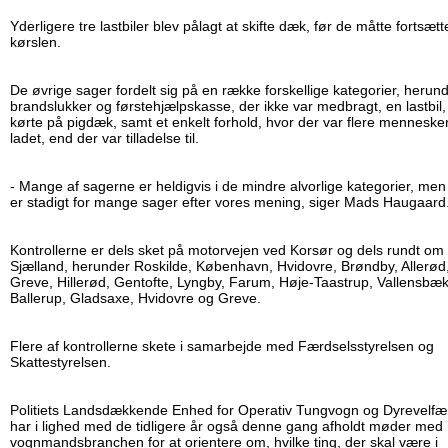
Yderligere tre lastbiler blev pålagt at skifte dæk, før de måtte fortsætt
kørslen.
De øvrige sager fordelt sig på en række forskellige kategorier, herun
brandslukker og førstehjælpskasse, der ikke var medbragt, en lastbil,
kørte på pigdæk, samt et enkelt forhold, hvor der var flere menneske
ladet, end der var tilladelse til.
- Mange af sagerne er heldigvis i de mindre alvorlige kategorier, men
er stadigt for mange sager efter vores mening, siger Mads Haugaard
Kontrollerne er dels sket på motorvejen ved Korsør og dels rundt om
Sjælland, herunder Roskilde, København, Hvidovre, Brøndby, Allerød
Greve, Hillerød, Gentofte, Lyngby, Farum, Høje-Taastrup, Vallensbæk
Ballerup, Gladsaxe, Hvidovre og Greve.
Flere af kontrollerne skete i samarbejde med Færdselsstyrelsen og
Skattestyrelsen.
Politiets Landsdækkende Enhed for Operativ Tungvogn og Dyrevelfæ
har i lighed med de tidligere år også denne gang afholdt møder med
vognmandsbranchen for at orientere om, hvilke ting, der skal være i