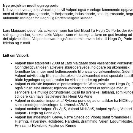
Nye projekter med hegn og porte
Ud over at overtage servicearbejdet vil Valport også varetage kommende opgave
med at etablere garageporte, ledhejseporte, industriporte, smedejernsporte, heg
automatikløsninger for Hegn Og Portes tidligere kunder.
Lars Majgaard peger på, at kunder, som har fået tilbud fra Hegn Og Porte, der ikk
sat i gang endnu, kan kontakte Valport, som vil forsøge at lave en god løsning ud 
det afgivne tilbud. Valport besvarer også kunders henvendelse til Hegn Og Porte
telefon og e-mail.
Lidt om Valport:
Valport blev etableret i 2008 af Lars Majgaard som Vallensbæk Portservic
Oprindeligt var idéen at levere skræddersyede, holdbare og økonomisk
fornuftige løsninger med ledhejseporte til private og virksomheder. Siden 
Valport udviklet sig til en landsdækkende virksomhed med speciale i at si
både bygninger og udearealer for virksomheder og private
Valport er direkte importør af portløsninger fra Wisniowski, som Hegn Og 
også tilbød sine kunder, ligesom Valports montører er fortrolige med at
servicere alle mulige portsystemer. Også fra svenske Halsäng, som kund
tidligere kan have fået leveret fra Hegn Og Porte
Valport er desuden importør af Ryterna porte og automatikker fra NICE o
samt smedejerns løsninger fra svenske ABAS
Valport omfatter Valport Øst ApS, Valport Midt ApS, Valport ApS og Valport
Valport - Hegn og Porte ApS
Valport har afdelinger i Greve, Nørre Snede og Viborg samt forhandlere i
Hjørring, Haverslev, Holstebro, Randers, Bramming, Vejen, Løgumkloster,
Fyn samt i Nykøbing Falster og Rønne