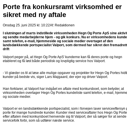
Porte fra konkursramt virksomhed er
sikret med ny aftale
Onsdag 25. juni 2025 kl: 10:22
Af:
Redaktionen
I slutningen af marts indstillede virksomheden Hegn Og Porte ApS sine aktivi
og sendte medarbejderne hjem - og gik konkurs. Nu er virksomhedens kundel
samt telefon, e-mail, hjemmeside og sociale medier overtaget af den
landsdækkende portspecialist Valport, som dermed har sikret den fremadret
drift
Valport peger på, at Hegn Og Porte ApS' kunderne kan få deres porte og hegn
etableret og få løst både periodisk og lovpligtig service hos Valport.
- Vi glæder os til at løse alle mulige opgaver og projekter for Hegn Og Portes hidt
kunder på bedste vis, siger Lars Majgaard, der ejer og driver Valport.
Han forklarer, at Valport har indgået en aftale med konkursboet, som betyder, at
virksomheden overtager Hegn Og Portes kundeliste samt telefon, e-mail, hjemm
og sociale medier.
Valport er en landsdækkende portspecialist, som i forvejen laver serviceeftersyn
porte for mange hundrede kunder. Kunder med serviceaftaler hos Hegn Og Porte
efter aftalen med konkursboet henvende sig til Valport, der så sørger for at sende
servicefolk forbi, som så udfører næste service.