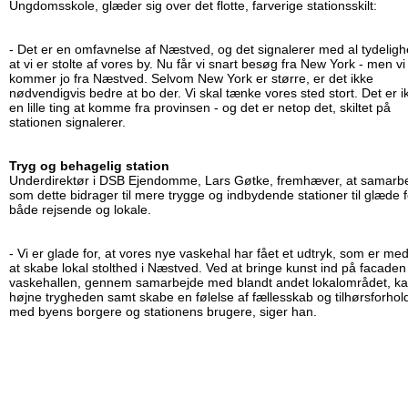
Ungdomsskole, glæder sig over det flotte, farverige stationsskilt:
- Det er en omfavnelse af Næstved, og det signalerer med al tydeligh
at vi er stolte af vores by. Nu får vi snart besøg fra New York - men vi
kommer jo fra Næstved. Selvom New York er større, er det ikke
nødvendigvis bedre at bo der. Vi skal tænke vores sted stort. Det er i
en lille ting at komme fra provinsen - og det er netop det, skiltet på
stationen signalerer.
Tryg og behagelig station
Underdirektør i DSB Ejendomme, Lars Gøtke, fremhæver, at samarb
som dette bidrager til mere trygge og indbydende stationer til glæde f
både rejsende og lokale.
- Vi er glade for, at vores nye vaskehal har fået et udtryk, som er med 
at skabe lokal stolthed i Næstved. Ved at bringe kunst ind på facaden
vaskehallen, gennem samarbejde med blandt andet lokalområdet, ka
højne trygheden samt skabe en følelse af fællesskab og tilhørsforhol
med byens borgere og stationens brugere, siger han.