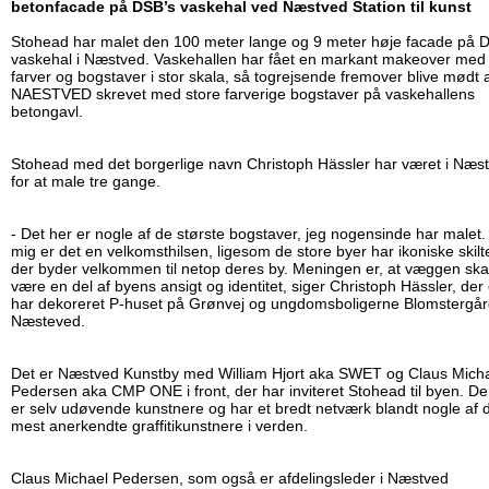
betonfacade på DSB’s vaskehal ved Næstved Station til kunst
Stohead har malet den 100 meter lange og 9 meter høje facade på 
vaskehal i Næstved. Vaskehallen har fået en markant makeover med
farver og bogstaver i stor skala, så togrejsende fremover blive mødt 
NAESTVED skrevet med store farverige bogstaver på vaskehallens
betongavl.
Stohead med det borgerlige navn Christoph Hässler har været i Næs
for at male tre gange.
- Det her er nogle af de største bogstaver, jeg nogensinde har malet.
mig er det en velkomsthilsen, ligesom de store byer har ikoniske skilt
der byder velkommen til netop deres by. Meningen er, at væggen ska
være en del af byens ansigt og identitet, siger Christoph Hässler, der
har dekoreret P-huset på Grønvej og ungdomsboligerne Blomstergår
Næsteved.
Det er Næstved Kunstby med William Hjort aka SWET og Claus Mich
Pedersen aka CMP ONE i front, der har inviteret Stohead til byen. De
er selv udøvende kunstnere og har et bredt netværk blandt nogle af 
mest anerkendte graffitikunstnere i verden.
Claus Michael Pedersen, som også er afdelingsleder i Næstved