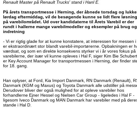
Renault Master på Renault Trucks' stand i Hanl E.
På årets transportmesse i Herning, der åbnede torsdag og lukke
lørdag eftermiddag, vil de besøgende kunne se lidt flere løsnin
på varebilområdet. Ud over kandidaterne til Årets Varebil er der
rundt i hallerne mange varebilmodeller og eksempler på brug og
indretning
- Vi er rigtig glade for at kunne konstatere, at interessen for messen i
er ekstraordinært stor blandt varebil-importørerne. Opbakningen er h
værdsat, og som en direkte konsekvens styrker vi i år vores fokus på
varebilerne, der især vil kunne opleves i Hal F, siger Kim Bie Schubert
er Key Account Manager for transportmessen i Herning, der finder st
for 18. gang.
Han oplyser, at Ford, Kia Import Danmark, RN Danmark (Renault), 
Danmark (KGM og Maxus) og Toyota Danmark alle udstiller på mess
Derudover bliver der også mulighed for at opleve varebiler hos
forhandlerne Ejner Hessel og Nielsen Car Group - ligeledes i Hal F -
ligesom Iveco Danmark og MAN Danmark har varebiler med på dere
stande i Hal D.