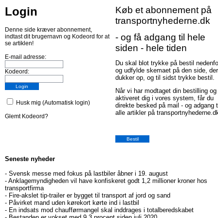
Login
Køb et abonnement på
transportnyhederne.dk
Denne side kræver abonnement,
- og få adgang til hele
indtast dit brugernavn og Kodeord for at
se artiklen!
siden - hele tiden
E-mail adresse:
Du skal blot trykke på bestil nedenfo
og udfylde skemaet på den side, der
Kodeord:
dukker op, og til sidst trykke bestil.
Når vi har modtaget din bestilling og
aktiveret dig i vores system, får du
Husk mig (Automatisk login)
direkte besked på mail - og adgang t
alle artikler på transportnyhederne.d
Glemt Kodeord?
Seneste nyheder
-
Svensk messe med fokus på lastbiler åbner i 19. august
-
Anklagemyndigheden vil have konfiskeret godt 1,2 millioner kroner hos
transportfirma
-
Fire-akslet tip-trailer er bygget til transport af jord og sand
-
Påvirket mand uden kørekort kørte ind i lastbil
-
En indsats mod chaufførmangel skal inddrages i totalberedskabet
-
Bestanden er vokset med 9,3 procent siden juli 2020