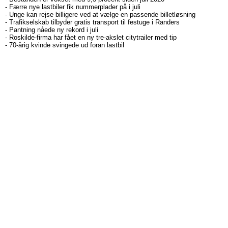
-
Færre nye lastbiler fik nummerplader på i juli
-
Unge kan rejse billigere ved at vælge en passende billetløsning
-
Trafikselskab tilbyder gratis transport til festuge i Randers
-
Pantning nåede ny rekord i juli
-
Roskilde-firma har fået en ny tre-akslet citytrailer med tip
-
70-årig kvinde svingede ud foran lastbil