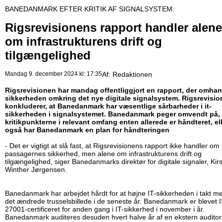
BANEDANMARK EFTER KRITIK AF SIGNALSYSTEM:
Rigsrevisionens rapport handler alene
om infrastrukturens drift og
tilgængelighed
Mandag 9. december 2024 kl: 17:35
Af:
Redaktionen
Rigsrevisionen har mandag offentliggjort en rapport, der omhan
sikkerheden omkring det nye digitale signalsystem. Rigsrevisi
konkluderer, at Banedanmark har væsentlige sårbarheder i it-
sikkerheden i signalsystemet. Banedanmark peger omvendt på, 
kritikpunkterne i relevant omfang enten allerede er håndteret, el
også har Banedanmark en plan for håndteringen
- Det er vigtigt at slå fast, at Rigsrevisionens rapport ikke handler om
passagernes sikkerhed, men alene om infrastrukturens drift og
tilgængelighed, siger Banedanmarks direktør for digitale signaler, Kir
Winther Jørgensen.
Banedanmark har arbejdet hårdt for at højne IT-sikkerheden i takt m
det ændrede trusselsbillede i de seneste år. Banedanmark er blevet 
27001-certificeret for anden gang i IT-sikkerhed i november i år.
Banedanmark auditeres desuden hvert halve år af en ekstern auditor