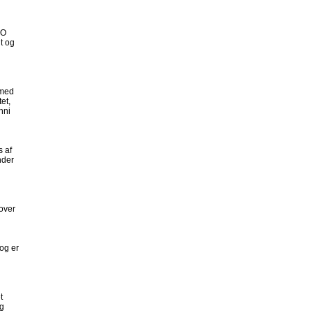
SO
t og
 med
et,
nni
s af
nder
over
 og er
t
og