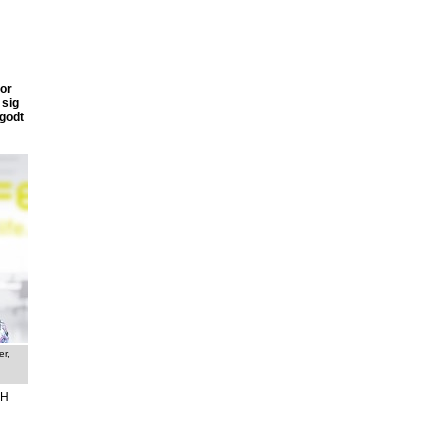
vor
 sig
 godt
er,
d
MH