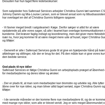
Desuden har hun taget flere ledelseskurser.
Som salgsleder hos Saferoad Services arbejder Christina Gunni tæt sammen C
Johnny Damm og Mia-Louise Larsen, som er blevet ansat som ny tilbudsassisten
har overtaget en del af Christina Gunnis tidligere opgaver.
- Vi favner meget bredt i salgsteamet i Køge. Derfor sørger vi altid for at være
opdaterede på alle vores sager, så alle i teamet kan overtage kommunikationen
kunderne. Det kræver faglig indsigt og koordinering, men det giver mere fleksibilit
især nu, hvor jeg kommer til at være meget mere ude af huset, siger Christina Gu
og tilføjer:
- Generelt er alle i Saferoad Services gode til at give en hjælpende hånd på tvær
afdelinger og stillinger, når der er brug for det. På den måde kan vi give vores ku
den bedste service.
God plads til nye idéer
Saferoad Services er ifølge Christina Gunni en arbejdsplads præget af åbenhed 
for medarbejderne og deres idéer og ønsker.
- Der er plads til, at man som medarbejder kan blomstre og udvikle sig. Alle lytter
åbne over for nye idéer, og man bliver altid taget seriøst, siger Christina Gunni og
tilføjer:
- I de seneste måneder er der komme flere nye medarbejdere til, og de er komme
med mange nye idéer, som alle er blevet vendt. Jeg er selv meget åbenmundet 