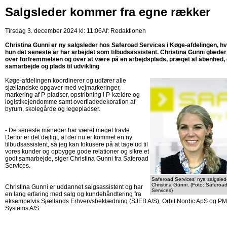
Salgsleder kommer fra egne rækker
Tirsdag 3. december 2024 kl: 11:06
Af:
Redaktionen
Christina Gunni er ny salgsleder hos Saferoad Services i Køge-afdelingen, h
hun det seneste år har arbejdet som tilbudsassistent. Christina Gunni glæder
over forfremmelsen og over at være på en arbejdsplads, præget af åbenhed,
samarbejde og plads til udvikling
Køge-afdelingen koordinerer og udfører alle
sjællandske opgaver med vejmarkeringer,
markering af P-pladser, opstribning i P-kældre og
logistikejendomme samt overfladedekoration af
byrum, skolegårde og legepladser.
- De seneste måneder har været meget travle.
Derfor er det dejligt, at der nu er kommet en ny
tilbudsassistent, så jeg kan fokusere på at tage ud til
vores kunder og opbygge gode relationer og sikre et
godt samarbejde, siger Christina Gunni fra Saferoad
Services.
Saferoad Services' nye salgsled
Christina Gunni. (Foto: Saferoa
Christina Gunni er uddannet salgsassistent og har
Services)
en lang erfaring med salg og kundehåndtering fra
eksempelvis Sjællands Erhvervsbeklædning (SJEB A/S), Orbit Nordic ApS og P
Systems A/S.