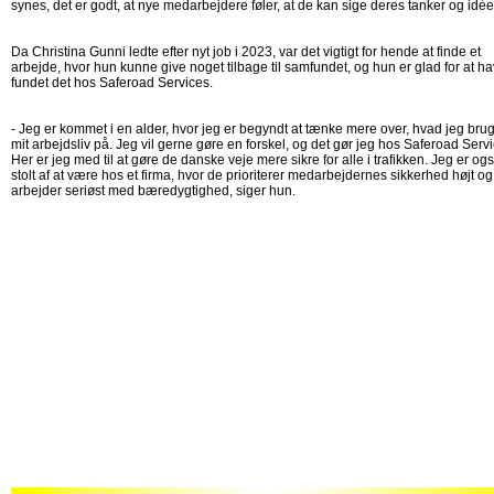
synes, det er godt, at nye medarbejdere føler, at de kan sige deres tanker og idéer
Da Christina Gunni ledte efter nyt job i 2023, var det vigtigt for hende at finde et
arbejde, hvor hun kunne give noget tilbage til samfundet, og hun er glad for at h
fundet det hos Saferoad Services.
- Jeg er kommet i en alder, hvor jeg er begyndt at tænke mere over, hvad jeg bru
mit arbejdsliv på. Jeg vil gerne gøre en forskel, og det gør jeg hos Saferoad Servi
Her er jeg med til at gøre de danske veje mere sikre for alle i trafikken. Jeg er og
stolt af at være hos et firma, hvor de prioriterer medarbejdernes sikkerhed højt og
arbejder seriøst med bæredygtighed, siger hun.