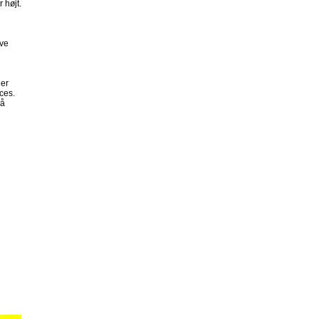
 højt.
ave
ger
ces.
så