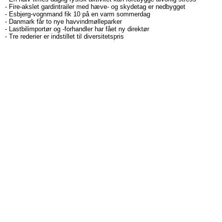
-
Fire-akslet gardintrailer med hæve- og skydetag er nedbygget
-
Esbjerg-vognmand fik 10 på en varm sommerdag
-
Danmark får to nye havvindmølleparker
-
Lastbilimportør og -forhandler har fået ny direktør
-
Tre rederier er indstillet til diversitetspris