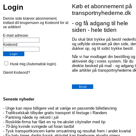
Login
Køb et abonnement på
transportnyhederne.dk
Denne side kræver abonnement,
- og få adgang til hele
indtast dit brugernavn og Kodeord for at
se artiklen!
siden - hele tiden
E-mail adresse:
Du skal blot trykke på bestil nedenfo
og udfylde skemaet på den side, der
Kodeord:
dukker op, og til sidst trykke bestil.
Når vi har modtaget din bestilling og
aktiveret dig i vores system, får du
Husk mig (Automatisk login)
direkte besked på mail - og adgang t
alle artikler på transportnyhederne.d
Glemt Kodeord?
Seneste nyheder
-
Unge kan rejse billigere ved at vælge en passende billetløsning
-
Trafikselskab tilbyder gratis transport til festuge i Randers
-
Pantning nåede ny rekord i juli
-
Roskilde-firma har fået en ny tre-akslet citytrailer med tip
-
70-årig kvinde svingede ud foran lastbil
-
Tysk transportkoncern kørte omsætning og resultat frem i andet kvartal
-
En halv times daglig fysisk aktivitet kan forebygge alvorlig stress